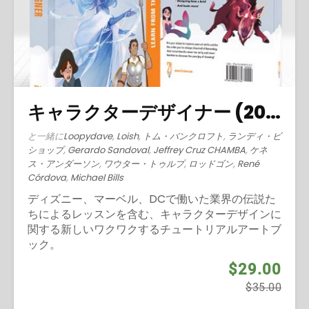
キャラクターデザイナー (2019)
と一緒に
Loopydave
,
Loish
,
トム・バンクロフト
,
ランディ・ビ
ショップ
,
Gerardo Sandoval
,
Jeffrey Cruz CHAMBA
,
ケネ
ス・アンダーソン
,
ワウター・トゥルプ
,
ロッドゴン
,
René
Córdova
,
Michael Bills
ディズニー、マーベル、DCで働いた業界の伝説た
ちによるレッスンを含む、キャラクターデザインに
関する新しいワクワクするチュートリアルアートブ
ック。
$29.00
$35.00