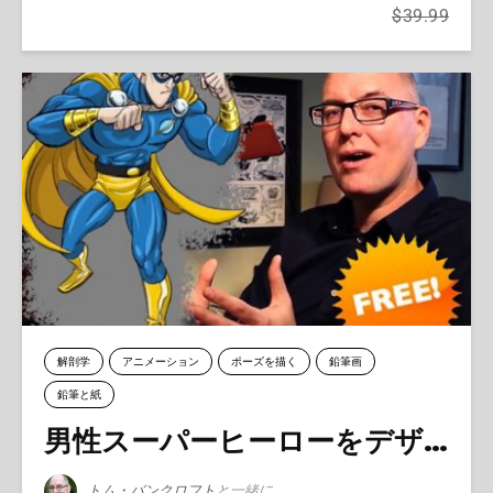
$39.99
解剖学
アニメーション
ポーズを描く
鉛筆画
鉛筆と紙
男性スーパーヒーローをデザインする
トム・バンクロフト
と一緒に