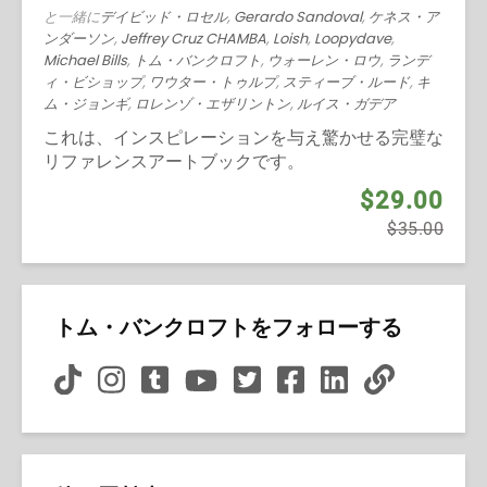
と一緒に
デイビッド・ロセル
,
Gerardo Sandoval
,
ケネス・ア
ンダーソン
,
Jeffrey Cruz CHAMBA
,
Loish
,
Loopydave
,
Michael Bills
,
トム・バンクロフト
,
ウォーレン・ロウ
,
ランデ
ィ・ビショップ
,
ワウター・トゥルプ
,
スティーブ・ルード
,
キ
ム・ジョンギ
,
ロレンゾ・エザリントン
,
ルイス・ガデア
これは、インスピレーションを与え驚かせる完璧な
リファレンスアートブックです。
$29.00
$35.00
トム・バンクロフトをフォローする