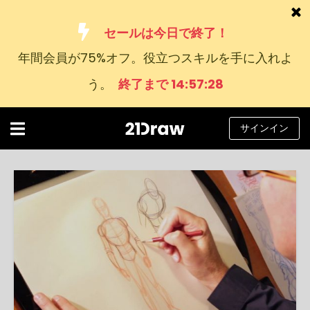
セールは今日で終了！
年間会員が75%オフ。役立つスキルを手に入れよ
コース
う。
終了まで 14:57:27
本
アーティストたち
サインイン
ヘルプ
ブログ
私たちについて
サインイン
日
本