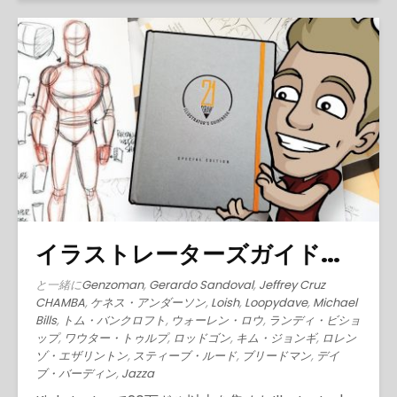
イラストレーターズガイドブック (2016)
と一緒に
Genzoman
,
Gerardo Sandoval
,
Jeffrey Cruz
CHAMBA
,
ケネス・アンダーソン
,
Loish
,
Loopydave
,
Michael
Bills
,
トム・バンクロフト
,
ウォーレン・ロウ
,
ランディ・ビショ
ップ
,
ワウター・トゥルプ
,
ロッドゴン
,
キム・ジョンギ
,
ロレン
ゾ・エザリントン
,
スティーブ・ルード
,
ブリードマン
,
デイ
ブ・バーディン
,
Jazza