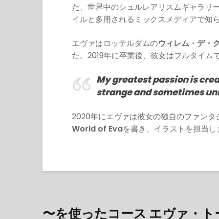
た、世界中のシュルレアリスムギャラリ
イルと多用されるミックスメディアで知
エヴァはロッテルダムの
ウィレム・デ・
た。2019年に卒業後、彼女はフルタイ
My greatest passion is cre
strange and sometimes unb
2020年にエヴァは彼女の独自のファン
World of Eva
を書き、イラストを担当し
〜を使ったコース エヴァ・ト