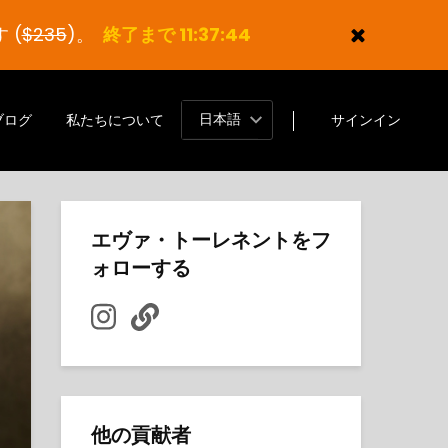
 (
$235
)。
終了まで 11:37:43
日本語
ブログ
私たちについて
サインイン
エヴァ・トーレネントをフ
ォローする
他の貢献者