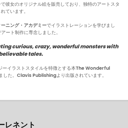
ーで彼女のオリジナル絵を販売しており、独特のアートスタ
られています。
クーニング・アカデミー
でイラストレーションを学びまし
ムでアート制作に専念しました。
ating curious, crazy, wonderful monsters with
elievable tales.
タジーイラストスタイルを特徴とする本
The Wonderful
ました。
Clavis Publishing
より出版されています。
ーレネント