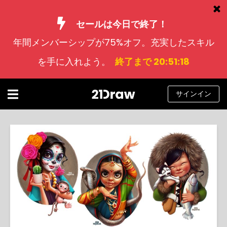
セールは今日で終了！
年間メンバーシップが75%オフ。充実したスキル
コース
を手に入れよう。
終了まで 20:51:18
本
アーティストたち
サインイン
ヘルプ
ブログ
私たちについて
サインイン
日
本