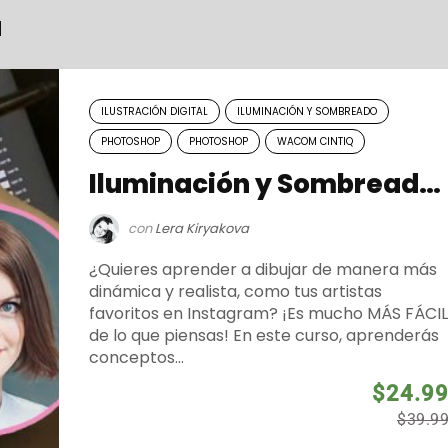
a
ILUSTRACIÓN DIGITAL
ILUMINACIÓN Y SOMBREADO
PHOTOSHOP
PHOTOSHOP
WACOM CINTIQ
Iluminación y Sombreado Digital
con
Lera Kiryakova
¿Quieres aprender a dibujar de manera más
dinámica y realista, como tus artistas
favoritos en Instagram? ¡Es mucho MÁS FÁCIL
de lo que piensas! En este curso, aprenderás
conceptos...
$24.9
$39.9