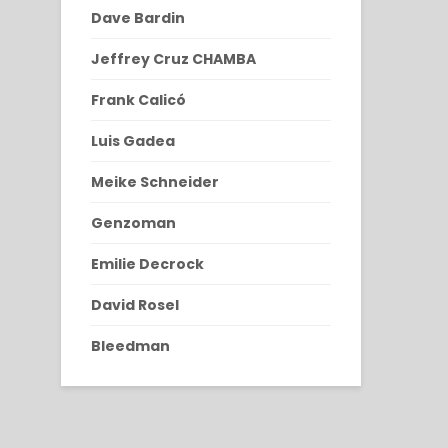
Dave Bardin
Jeffrey Cruz CHAMBA
Frank Calicó
Luis Gadea
Meike Schneider
Genzoman
Emilie Decrock
David Rosel
Bleedman