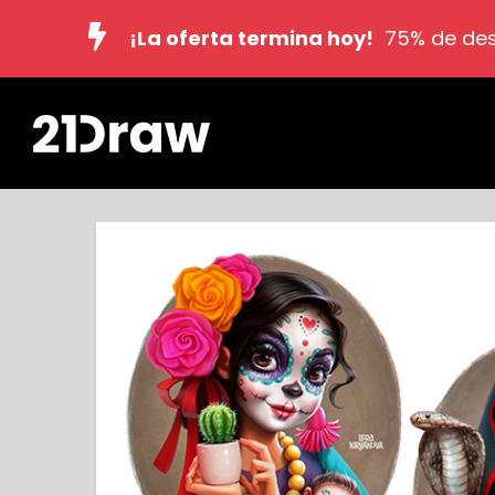
¡La oferta termina hoy!
75% de des