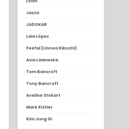
Loish
Jazza
JADOKAR
Laia López
Feefal (Linnea Kikuchi)
Asia Ladowska
Tom Bancroft
Tony Bancroft
Aveline Stokart
Mark Kistler
Kim Jung Gi