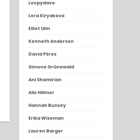
Loopydave
Lera Kiryakova
Elliot Ulm
Kenneth Anderson
David Pérez
Simone Grünewald
Ani Shamirian
Alix Hillmer
Hannah Bunzey
Erika Wiseman
Lauren Barger