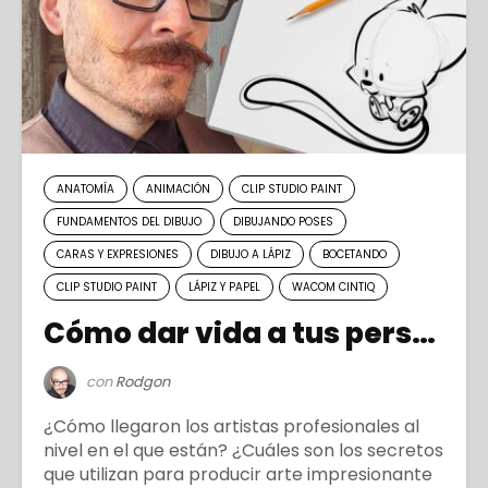
ANATOMÍA
ANIMACIÓN
CLIP STUDIO PAINT
FUNDAMENTOS DEL DIBUJO
DIBUJANDO POSES
CARAS Y EXPRESIONES
DIBUJO A LÁPIZ
BOCETANDO
CLIP STUDIO PAINT
LÁPIZ Y PAPEL
WACOM CINTIQ
Cómo dar vida a tus personajes
con
Rodgon
¿Cómo llegaron los artistas profesionales al
nivel en el que están? ¿Cuáles son los secretos
que utilizan para producir arte impresionante