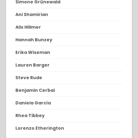
Simone Grünewald
Ani Shamirian
Alix Hillmer
Hannah Bunzey
Erika Wiseman
Lauren Barger
Steve Rude
Benjamin Cerbai
Daniela García
Rhea Tibbey
Lorenzo Etherington