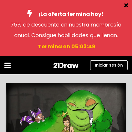
¡La oferta termina hoy!
75% de descuento en nuestra membresía
Cursos
anual. Consigue habilidades que llenan.
Libros
Termina en 05:03:48
Artistas
Ayuda
Iniciar sesión
Blog
Sobre nosotros
Iniciar sesión
Español