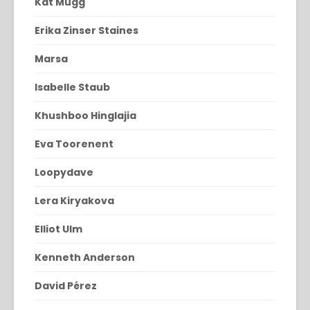
Kat Mugg
Erika Zinser Staines
Marsa
Isabelle Staub
Khushboo Hinglajia
Eva Toorenent
Loopydave
Lera Kiryakova
Elliot Ulm
Kenneth Anderson
David Pérez