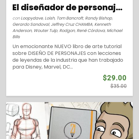
El diseñador de personajes (2019)
con
Loopydave
,
Loish
,
Tom Bancroft
,
Randy Bishop
,
Gerardo Sandoval
,
Jeffrey Cruz CHAMBA
,
Kenneth
Anderson
,
Wouter Tulp
,
Rodgon
,
René Córdova
,
Michael
Bills
Un emocionante NUEVO libro de arte tutorial
sobre DISEÑO DE PERSONAJES con lecciones
de leyendas de la industria que han trabajado
para Disney, Marvel, DC...
$29.00
$35.00