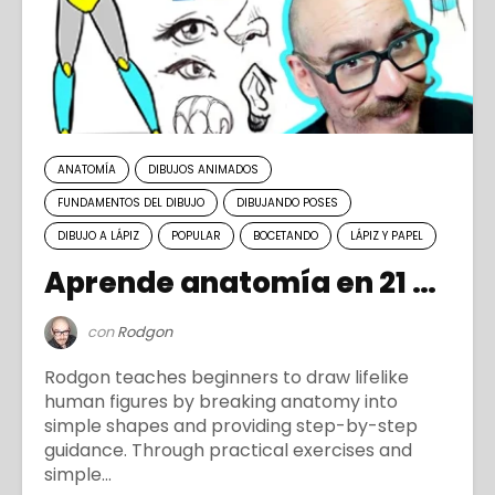
ANATOMÍA
DIBUJOS ANIMADOS
FUNDAMENTOS DEL DIBUJO
DIBUJANDO POSES
DIBUJO A LÁPIZ
POPULAR
BOCETANDO
LÁPIZ Y PAPEL
Aprende anatomía en 21 días
con
Rodgon
Rodgon teaches beginners to draw lifelike
human figures by breaking anatomy into
simple shapes and providing step-by-step
guidance. Through practical exercises and
simple...