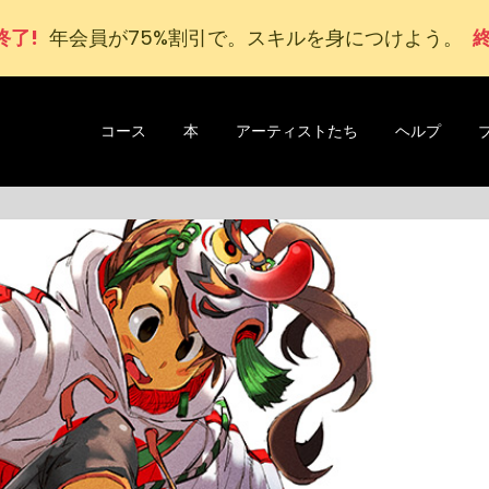
終了!
年会員が75%割引で。スキルを身につけよう。
終
コース
本
アーティストたち
ヘルプ