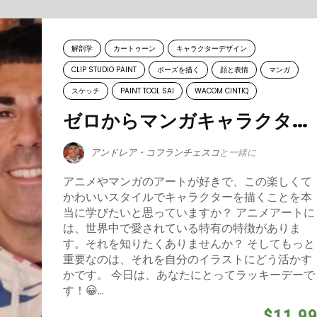
解剖学
カートゥーン
キャラクターデザイン
CLIP STUDIO PAINT
ポーズを描く
顔と表情
マンガ
スケッチ
PAINT TOOL SAI
WACOM CINTIQ
ゼロからマンガキャラクターを描く
アンドレア・コフランチェスコ
と一緒に
アニメやマンガのアートが好きで、この楽しくて
かわいいスタイルでキャラクターを描くことを本
当に学びたいと思っていますか？ アニメアートに
は、世界中で愛されている特有の特徴がありま
す。それを知りたくありませんか？ そしてもっと
重要なのは、それを自分のイラストにどう活かす
かです。 今日は、あなたにとってラッキーデーで
す！😀...
$11.9