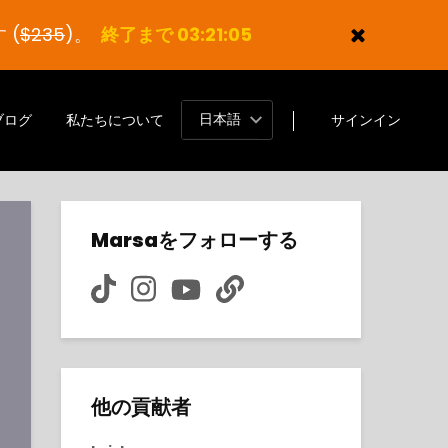
 (
$235
)。
終了まで 03:21:04
日本語
ブログ
私たちについて
サインイン
Marsaをフォローする
他の貢献者