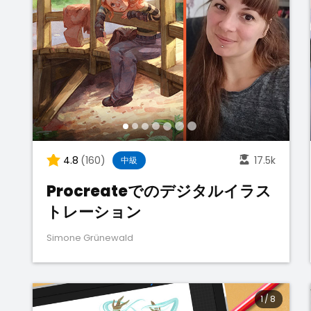
4.8
(160)
17.5k
中級
Procreateでのデジタルイラス
トレーション
Simone Grünewald
1
/
8