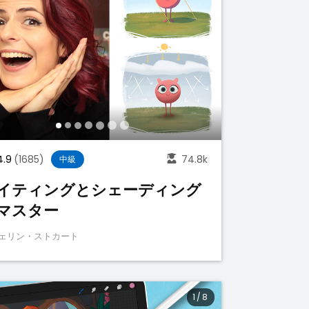
4.9
(1685)
74.8k
中級
イティングとシェーディング
マスター
ェリン・ストカート
1
/
8