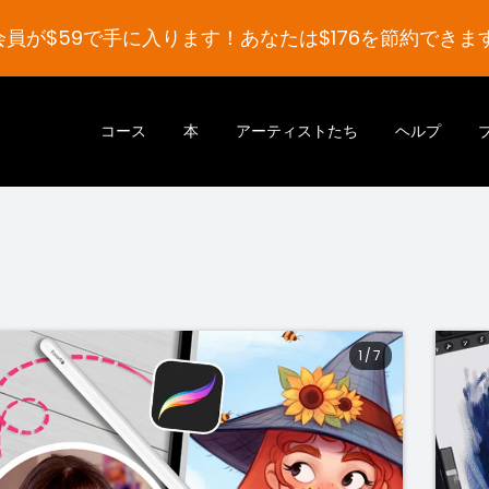
会員が$59で手に入ります！あなたは$176を節約できます
コース
本
アーティストたち
ヘルプ
1
/
7