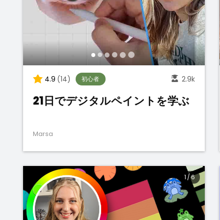
4.9
(14)
2.9k
初心者
21日でデジタルペイントを学ぶ
Marsa
1
/
6