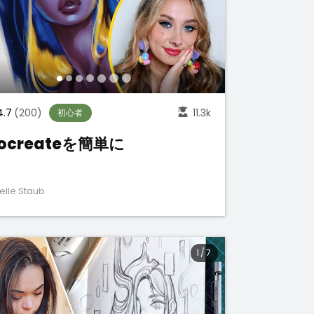
4.7
(200)
11.3k
初心者
rocreateを簡単に
elle Staub
1
/
7