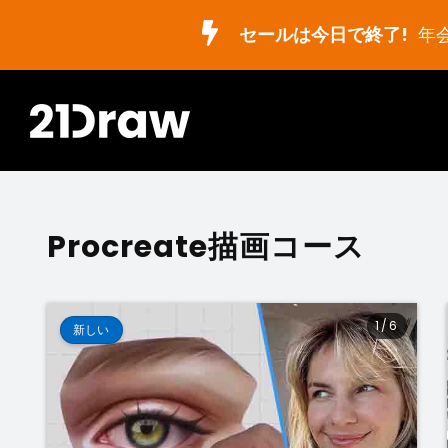
セールは今日で終了!
年
Procreate描画コース
1
/
6
新しい