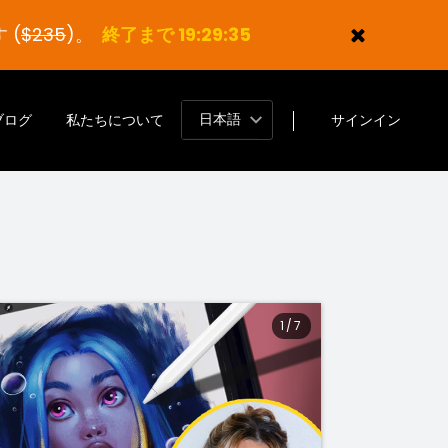
 (
$235
)。
終了まで 19:29:34
日本語
ブログ
私たちについて
サインイン
1
/
7