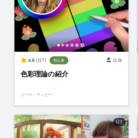
4.6
(137)
12.3k
初心者
色彩理論の紹介
リーヤ・ティビー
1
/
7