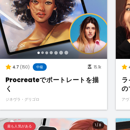
4.7
(150)
15.1k
中級
Procreateでポートレートを描
ラ
く
の
ジネヴラ・グリゴロ
アヴ
1
/
8
最も人気がある