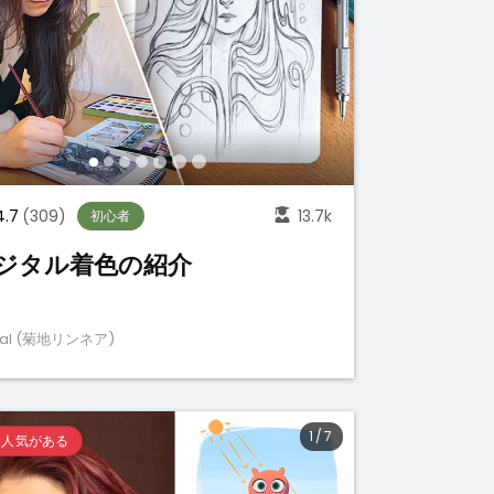
4.7
(309)
13.7k
初心者
ジタル着色の紹介
fal (菊地リンネア)
1
/
7
も人気がある