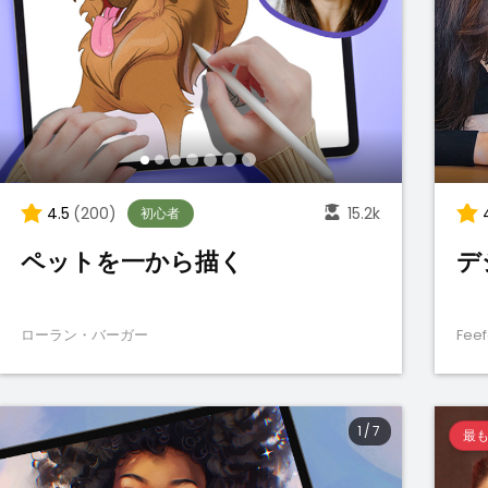
4.5
(200)
15.2k
初心者
ペットを一から描く
デ
ローラン・バーガー
Fee
1
/
7
最