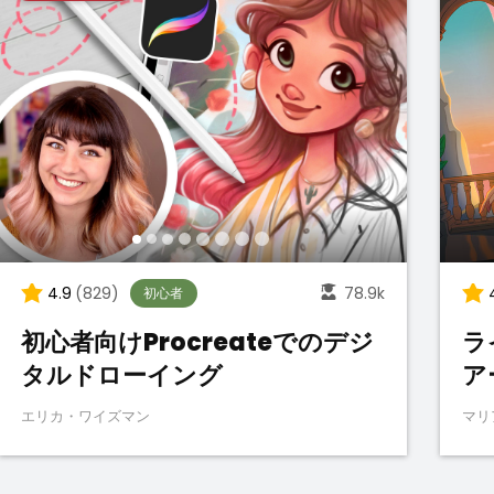
4.9
(829)
78.9k
初心者
初心者向けProcreateでのデジ
ラ
タルドローイング
ア
エリカ・ワイズマン
マリ