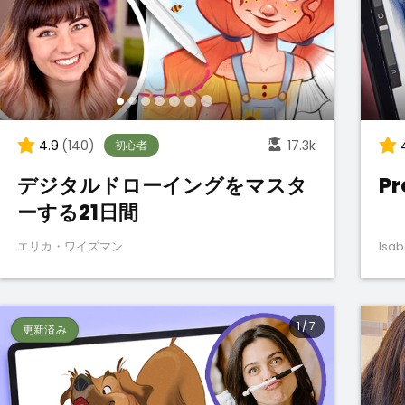
4.9
(140)
17.3k
初心者
デジタルドローイングをマスタ
P
ーする21日間
エリカ・ワイズマン
Isab
1
/
7
更新済み