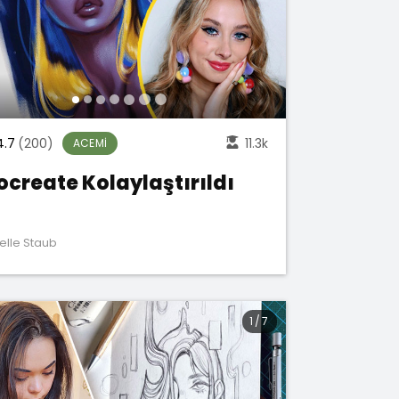
4.7
(200)
11.3k
ACEMI
ocreate Kolaylaştırıldı
elle Staub
1
/
7