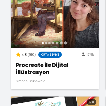
4.8
(160)
17.5k
ORTA SEVIYE
Procreate ile Dijital
İllüstrasyon
Simone Grünewald
1
/
8