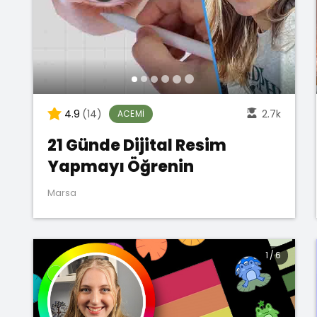
4.9
(14)
2.7k
ACEMI
21 Günde Dijital Resim
Yapmayı Öğrenin
Marsa
1
/
6