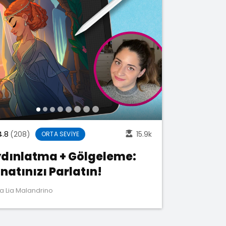
4.8
(208)
15.9k
ORTA SEVIYE
dınlatma + Gölgeleme:
natınızı Parlatın!
a Lia Malandrino