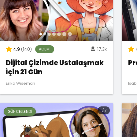
4.9
(140)
17.3k
ACEMI
Dijital Çizimde Ustalaşmak
Pr
İçin 21 Gün
Erika Wiseman
Isab
1
/
7
GÜNCELLENDI