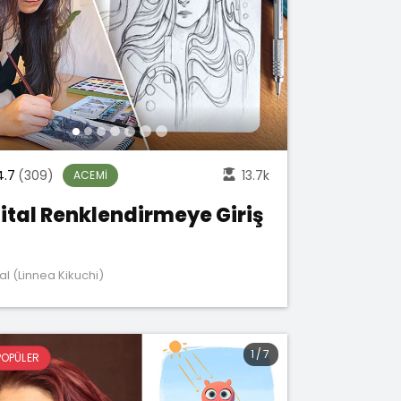
4.7
(309)
13.7k
ACEMI
jital Renklendirmeye Giriş
al (Linnea Kikuchi)
1
/
7
POPÜLER