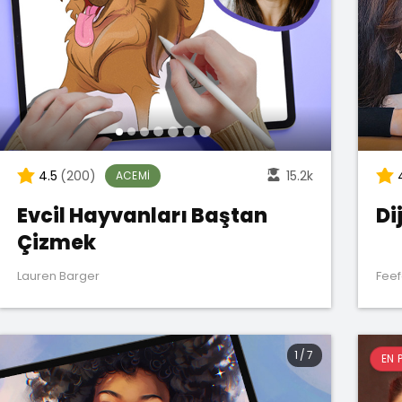
4.5
(200)
15.2k
ACEMI
Evcil Hayvanları Baştan
Di
Çizmek
Lauren Barger
Feef
1
/
7
EN 