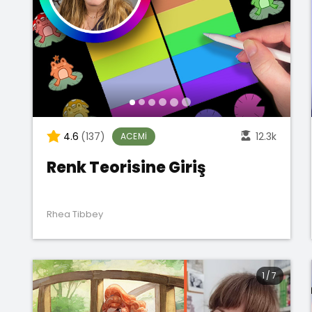
4.6
(137)
12.3k
ACEMI
Renk Teorisine Giriş
Rhea Tibbey
1
/
7