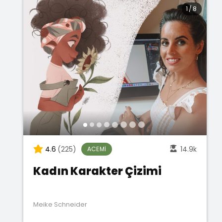
1
/
8
4.6
(225)
14.9k
ACEMI
Kadın Karakter Çizimi
Meike Schneider