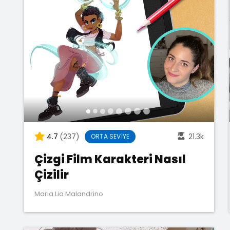
4.7
(237)
21.3k
ORTA SEVIYE
Çizgi Film Karakteri Nasıl
Çizilir
Maria Lia Malandrino