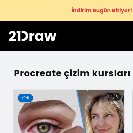
İndirim Bugün Bitiyor!
Procreate çizim kursları
1
/
6
YENI