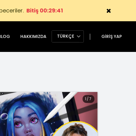
beceriler.
Bitiş 00:29:40
TÜRKÇE
BLOG
HAKKIMIZDA
GIRIŞ YAP
1
/
7