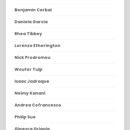
Benjamin Cerbai
Daniela Garcia
Rhea Tibbey
Lorenzo Etherington
Nick Prodromou
Wouter Tulp
Isaac Jadraque
Neimy Kanani
Andrea Cofrancesco
Philip Sue
Ginevra Grigolo