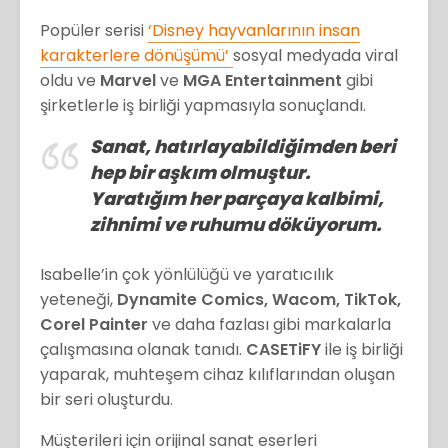
Popüler serisi
‘Disney hayvanlarının insan
karakterlere dönüşümü’
sosyal medyada viral
oldu ve
Marvel
ve
MGA Entertainment
gibi
şirketlerle iş birliği yapmasıyla sonuçlandı.
Sanat, hatırlayabildiğimden beri
hep bir aşkım olmuştur.
Yaratığım her parçaya kalbimi,
zihnimi ve ruhumu döküyorum.
Isabelle’in çok yönlülüğü ve yaratıcılık
yeteneği,
Dynamite Comics, Wacom, TikTok,
Corel Painter
ve daha fazlası gibi markalarla
çalışmasına olanak tanıdı.
CASETiFY
ile iş birliği
yaparak, muhteşem cihaz kılıflarından oluşan
bir seri oluşturdu.
Müşterileri için orijinal sanat eserleri