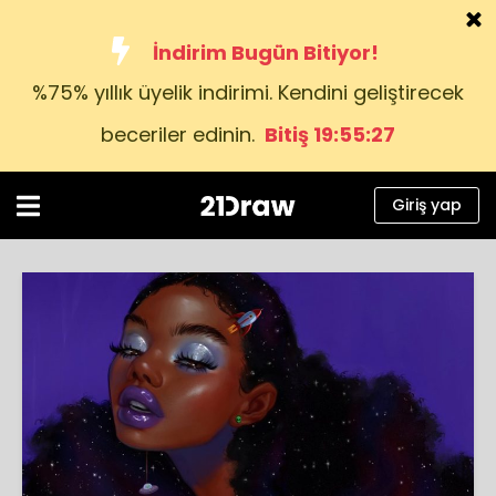
İndirim Bugün Bitiyor!
%75% yıllık üyelik indirimi. Kendini geliştirecek
Kurslar
beceriler edinin.
Bitiş 19:55:27
Kitap
Sanatçılar
Giriş yap
Yardım
Blog
Hakkımızda
Giriş yap
Türkçe