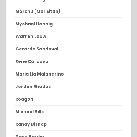
Morchu (Mor Eitan)
Mychael Hennig
Warren Louw
Gerardo Sandoval
René Córdova
Maria Lia Malandrino
Jordan Rhodes
Rodgon
Michael Bills
Randy Bishop
Dave Bardin