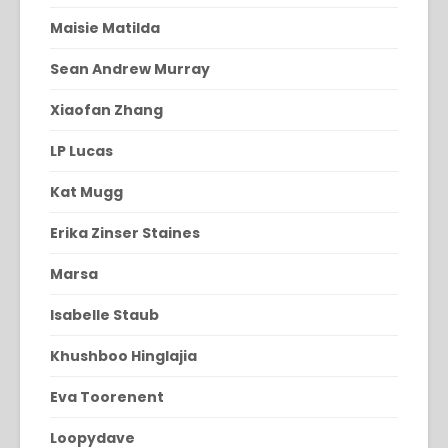
Maisie Matilda
Sean Andrew Murray
Xiaofan Zhang
LP Lucas
Kat Mugg
Erika Zinser Staines
Marsa
Isabelle Staub
Khushboo Hinglajia
Eva Toorenent
Loopydave