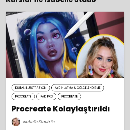
DIJITAL İLLÜSTRASYON
AYDINLATMA & GÖLGELENDIRME
PROCREATE
IPAD PRO
PROCREATE
Procreate Kolaylaştırıldı
Isabelle Staub
ile