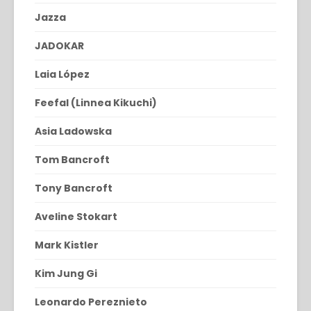
Jazza
JADOKAR
Laia López
Feefal (Linnea Kikuchi)
Asia Ladowska
Tom Bancroft
Tony Bancroft
Aveline Stokart
Mark Kistler
Kim Jung Gi
Leonardo Pereznieto