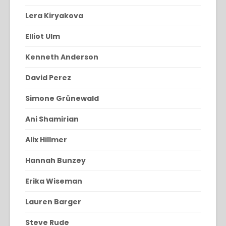
Lera Kiryakova
Elliot Ulm
Kenneth Anderson
David Perez
Simone Grünewald
Ani Shamirian
Alix Hillmer
Hannah Bunzey
Erika Wiseman
Lauren Barger
Steve Rude