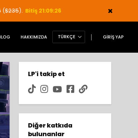
 (
$235
).
Bitiş 21:09:25
TÜRKÇE
BLOG
HAKKIMIZDA
GIRIŞ YAP
LP'i takip et
Diğer katkıda
bulunanlar