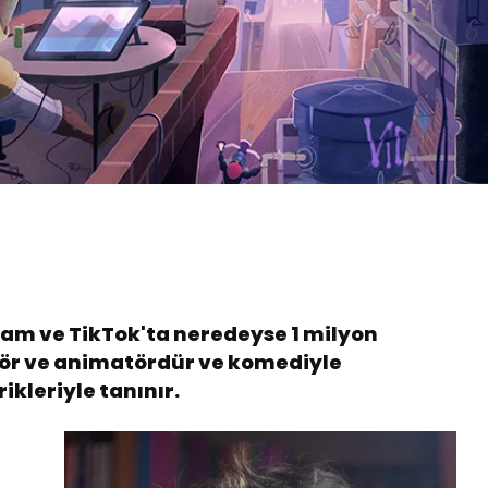
ram ve TikTok'ta neredeyse 1 milyon
ratör ve animatördür ve komediyle
ikleriyle tanınır.