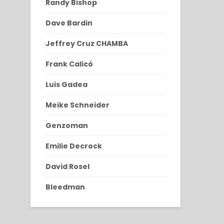
Randy Bishop
Dave Bardin
Jeffrey Cruz CHAMBA
Frank Calicó
Luis Gadea
Meike Schneider
Genzoman
Emilie Decrock
David Rosel
Bleedman