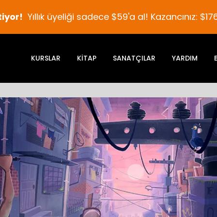
tiyor!
Yıllık üyeliği sadece $59'a al! Kazancınız: $176
KURSLAR
KITAP
SANATÇILAR
YARDIM