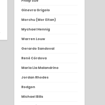
Philip Sue
Ginevra Grigolo
Morchu (Mor Eitan)
9
Mychael Hennig
9
Warren Louw
Gerardo Sandoval
René Córdova
Maria Lia Malandrino
Jordan Rhodes
Rodgon
Michael Bills