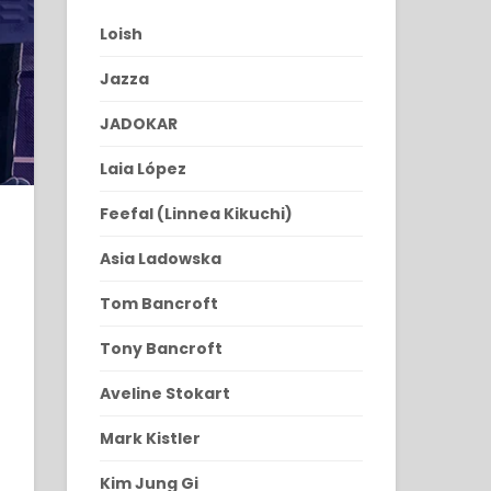
Loish
Jazza
JADOKAR
Laia López
Feefal (Linnea Kikuchi)
Asia Ladowska
Tom Bancroft
Tony Bancroft
Aveline Stokart
Mark Kistler
Kim Jung Gi