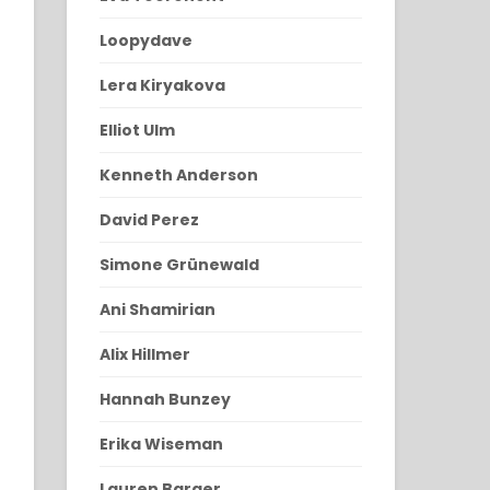
Loopydave
Lera Kiryakova
Elliot Ulm
Kenneth Anderson
David Perez
Simone Grünewald
Ani Shamirian
Alix Hillmer
Hannah Bunzey
Erika Wiseman
Lauren Barger