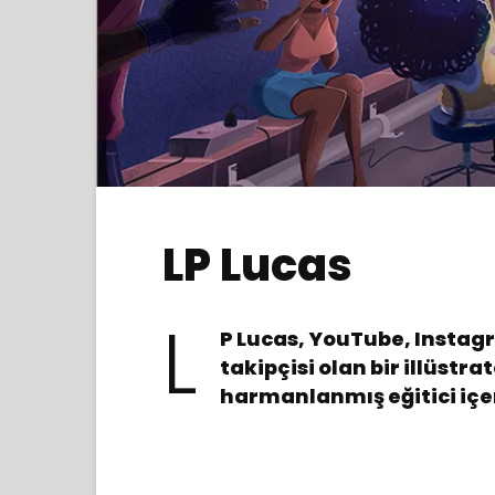
LP Lucas
L
P Lucas, YouTube, Instag
takipçisi olan bir illüst
harmanlanmış eğitici içer