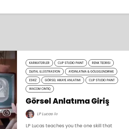
KARIKATÜRLER
CLIP STUDIO PAINT
RENK TEORISI
DIJITAL İLLÜSTRASYON
AYDINLATMA & GÖLGELENDIRME
ESKIZ
GÖRSEL HIKAYE ANLATIMI
CLIP STUDIO PAINT
WACOM CINTIQ
Görsel Anlatıma Giriş
LP Lucas
ile
LP Lucas teaches you the one skill that