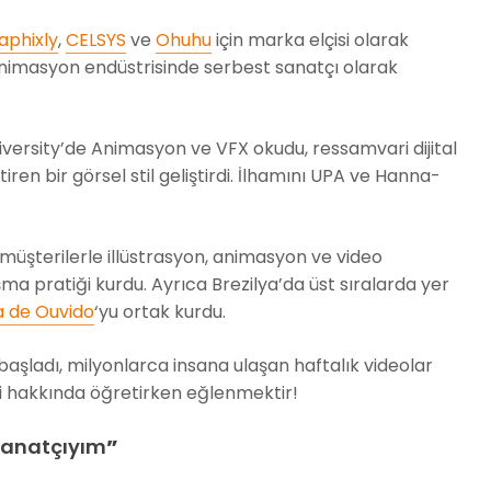
aphixly
,
CELSYS
ve
Ohuhu
için marka elçisi olarak
animasyon endüstrisinde serbest sanatçı olarak
versity’de Animasyon ve VFX okudu, ressamvari dijital
ştiren bir görsel stil geliştirdi. İlhamını UPA ve Hanna-
.
üşterilerle illüstrasyon, animasyon ve video
ma pratiği kurdu. Ayrıca Brezilya’da üst sıralarda yer
a de Ouvido
‘yu ortak kurdu.
şladı, milyonlarca insana ulaşan haftalık videolar
ci hakkında öğretirken eğlenmektir!
sanatçıyım
”