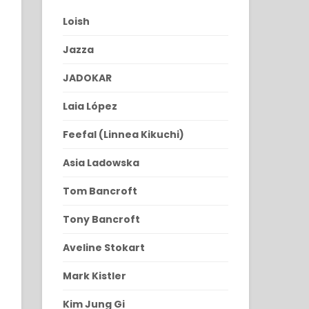
Loish
Jazza
JADOKAR
Laia López
Feefal (Linnea Kikuchi)
Asia Ladowska
Tom Bancroft
Tony Bancroft
Aveline Stokart
Mark Kistler
Kim Jung Gi