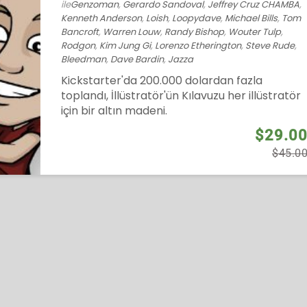
ile
Genzoman
,
Gerardo Sandoval
,
Jeffrey Cruz CHAMBA
,
Kenneth Anderson
,
Loish
,
Loopydave
,
Michael Bills
,
Tom
Bancroft
,
Warren Louw
,
Randy Bishop
,
Wouter Tulp
,
Rodgon
,
Kim Jung Gi
,
Lorenzo Etherington
,
Steve Rude
,
Bleedman
,
Dave Bardin
,
Jazza
Kickstarter'da 200.000 dolardan fazla
toplandı, İllüstratör'ün Kılavuzu her illüstratör
için bir altın madeni.
$29.0
$45.0