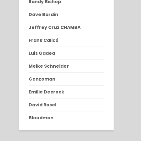
Randy Bishop
Dave Bardin
Jeffrey Cruz CHAMBA
Frank Calicó
Luis Gadea
Meike Schneider
Genzoman
Emilie Decrock
David Rosel
Bleedman