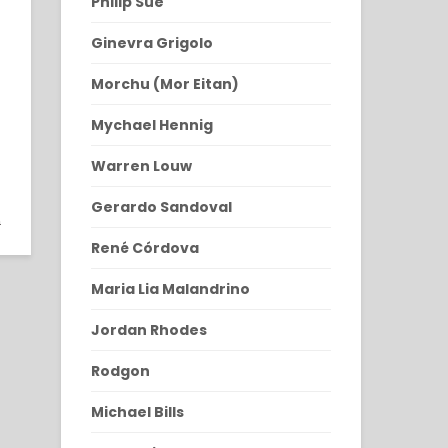
Philip Sue
Ginevra Grigolo
Morchu (Mor Eitan)
Mychael Hennig
Warren Louw
0
Gerardo Sandoval
0
René Córdova
Maria Lia Malandrino
Jordan Rhodes
Rodgon
Michael Bills