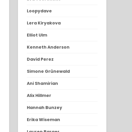
Loopydave
Lera Kiryakova
Elliot Ulm
Kenneth Anderson
David Perez
Simone Grünewald
Ani Shamirian
Alix Hillmer
Hannah Bunzey
Erika Wiseman
Lauren Barger