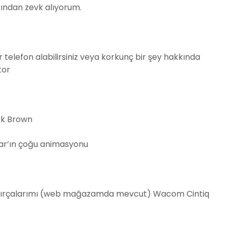
rından zevk alıyorum.
r telefon alabilirsiniz veya korkunç bir şey hakkında
tor
ick Brown
ar’ın çoğu animasyonu
ırçalarımı
(web mağazamda mevcut) Wacom Cintiq