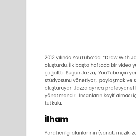
2013 yılında YouTube’da
”Draw With Ja
oluşturdu. İlk başta haftada bir video 
çoğalttı. Bugün Jazza,
YouTube için ye
stüdyosunu yönetiyor,
paylaşmak ve sa
oluşturuyor. Jazza
ayrıca profesyonel b
yönetmendir.
İnsanların keyif alması
tutkulu.
İlham
Yaratıcı ilgi alanlarının (sanat, müzik,
z