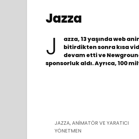
Jazza
J
azza, 13 yaşında web ani
bitirdikten sonra kısa v
devam etti ve Newground
sponsorluk aldı. Ayrıca, 100 m
JAZZA, ANİMATÖR VE YARATICI
YÖNETMEN