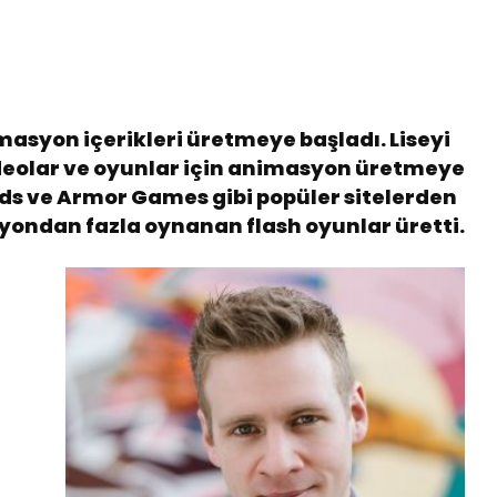
masyon içerikleri üretmeye başladı. Liseyi
ideolar ve oyunlar için animasyon üretmeye
s ve Armor Games gibi popüler sitelerden
ilyondan fazla oynanan flash oyunlar üretti.