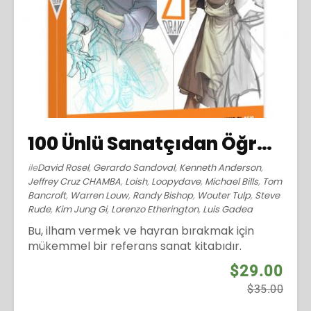
100 Ünlü Sanatçıdan Öğrenin (2014)
ile
David Rosel
,
Gerardo Sandoval
,
Kenneth Anderson
,
Jeffrey Cruz CHAMBA
,
Loish
,
Loopydave
,
Michael Bills
,
Tom
Bancroft
,
Warren Louw
,
Randy Bishop
,
Wouter Tulp
,
Steve
Rude
,
Kim Jung Gi
,
Lorenzo Etherington
,
Luis Gadea
Bu, ilham vermek ve hayran bırakmak için
mükemmel bir referans sanat kitabıdır.
$29.00
$35.00