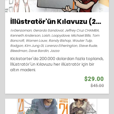
İllüstratör'ün Kılavuzu (2016)
ile
Genzoman
,
Gerardo Sandoval
,
Jeffrey Cruz CHAMBA
,
Kenneth Anderson
,
Loish
,
Loopydave
,
Michael Bills
,
Tom
Bancroft
,
Warren Louw
,
Randy Bishop
,
Wouter Tulp
,
Rodgon
,
Kim Jung Gi
,
Lorenzo Etherington
,
Steve Rude
,
Bleedman
,
Dave Bardin
,
Jazza
Kickstarter'da 200.000 dolardan fazla toplandı,
İllüstratör'ün Kılavuzu her illüstratör için bir
altın madeni.
$29.00
$45.00