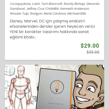
ile
Loopydave
,
Loish
,
Tom Bancroft
,
Randy Bishop
,
Gerardo
Sandoval
,
Jeffrey Cruz CHAMBA
,
Kenneth Anderson
,
Wouter Tulp
,
Rodgon
,
René Córdova
,
Michael Bills
Disney, Marvel, DC için çalışmış endüstri
efsanelerinden dersler içeren heyecan verici
YENİ bir karakter tasarımı hakkında sanat
eğitimi kitabı...
$29.00
$35.00