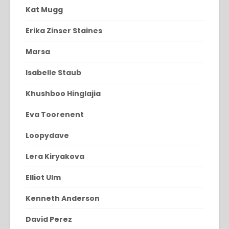
Kat Mugg
Erika Zinser Staines
Marsa
Isabelle Staub
Khushboo Hinglajia
Eva Toorenent
Loopydave
Lera Kiryakova
Elliot Ulm
Kenneth Anderson
David Perez