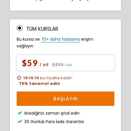
TÜM KURSLAR
Bu kursa ve
70+ daha fazlasına
erişim
sağlayın
$59
$235
/ yıl
/ yıl
19:19:17
bu fiyatta kaldı!
75% tasarruf edin
BAŞLAYIN
İstediğiniz zaman iptal edin
30 Günlük Para İade Garantisi