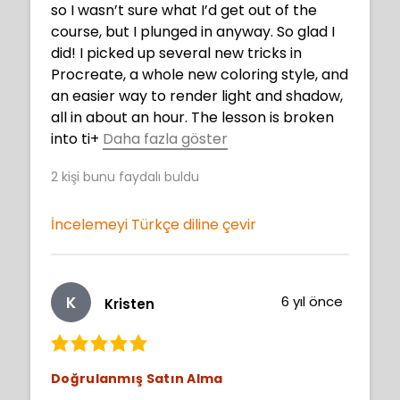
so I wasn’t sure what I’d get out of the
course, but I plunged in anyway. So glad I
did! I picked up several new tricks in
Procreate, a whole new coloring style, and
an easier way to render light and shadow,
all in about an hour. The lesson is broken
into ti
+
Daha fazla göster
tled chapters for an easier way of finding
2
kişi bunu faydalı buldu
what you want to watch again.
İncelemeyi Türkçe diline çevir
K
6 yıl önce
Kristen
Doğrulanmış Satın Alma