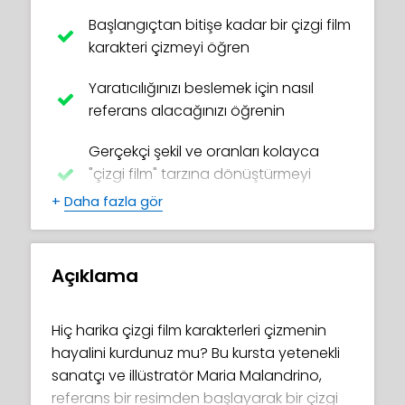
Başlangıçtan bitişe kadar bir çizgi film
karakteri çizmeyi öğren
Yaratıcılığınızı beslemek için nasıl
referans alacağınızı öğrenin
Gerçekçi şekil ve oranları kolayca
"çizgi film" tarzına dönüştürmeyi
öğrenin
+
Daha fazla gör
Renk paletinizi önceden planlayın &
katmanlar & fırçalarla deneyler yapın
Açıklama
Çizgi sanatı olmayan bir eserin etkisini
nasıl elde edeceğinizi öğrenin
Hiç harika çizgi film karakterleri çizmenin
hayalini kurdunuz mu? Bu kursta yetenekli
Photoshop CC'de çizgi sanatını ve
sanatçı ve illüstratör Maria Malandrino,
çoğaltma karışımını kullanarak çizgi
referans bir resimden başlayarak bir çizgi