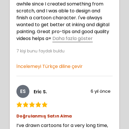
awhile since I created something from
scratch, and I was able to design and
finish a cartoon character. I've always
wanted to get better at inking and digital
painting. Great pro-tips and good quality
videos helps a
+
Daha fazla göster
lot. Thanks for kickstarting my drawing
7
kişi bunu faydalı buldu
again and making me feel confident that I
can draw.
İncelemeyi Türkçe diline çevir
ES
6 yıl önce
Eric S.
Doğrulanmış Satın Alma
I’ve drawn cartoons for a very long time,