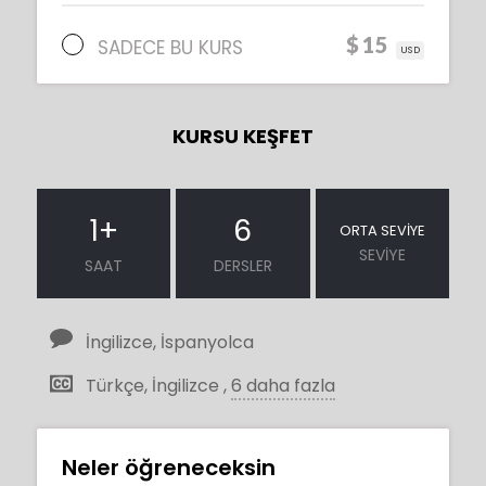
$15
SADECE BU KURS
USD
KURSU KEŞFET
1
+
6
ORTA SEVIYE
SEVIYE
SAAT
DERSLER
İngilizce, İspanyolca
Türkçe, İngilizce ,
6 daha fazla
Neler öğreneceksin