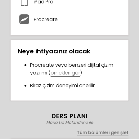
hayran kalacaksınız!
iPad Pro
Bu kursun sonunda, seçtiğiniz güzel bir
Procreate
çizgi film karakteri yaratmış olacaksınız!
Neye ihtiyacınız olacak
Procreate veya benzeri dijital çizim
yazılımı (
örnekleri gör
)
Biraz çizim deneyimi önerilir
DERS PLANI
Maria Lia Malandrino ile
Tüm bölümleri genişlet