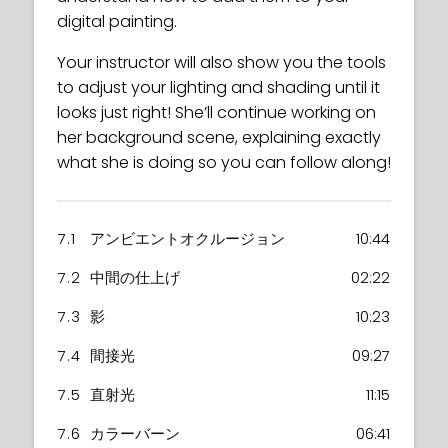
digital painting.
Your instructor will also show you the tools
to adjust your lighting and shading until it
looks just right! She’ll continue working on
her background scene, explaining exactly
what she is doing so you can follow along!
7.1
アンビエントオクルージョン
10:44
7.2
中間の仕上げ
02:22
7.3
影
10:23
7.4
間接光
09:27
7.5
直射光
11:15
7.6
カラーバーン
06:41