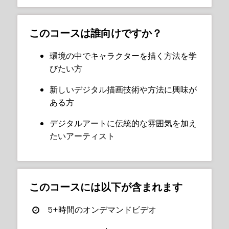
安心してください！あなたは一人じゃありま
デジタルイラストに伝統的な雰囲気を与
せん。多くのアーティストがまさに同じこと
える
このコースは誰向けですか？
を経験しています。シモーネがこれを避け、
代わりに超インスパイアされる方法を教えて
ブレンドモードを習得して照明、暖か
環境の中でキャラクターを描く方法を学
くれます！
さ、影を追加
びたい方
彼女は、美しい背景を一から描くプロセスを
新しいデジタル描画技術や方法に興味が
一緒に進め、何をしているのか、なぜそれを
ある方
しているのかを詳しく説明し、すぐにイラス
トに応用できるたくさんの役立つアドバイス
デジタルアートに伝統的な雰囲気を加え
を提供します。
たいアーティスト
色と光の働き、キャラクターを美しい背景に
統合する方法を発見し、構造物（橋など）や
自然な見た目の葉を作成するための便利なシ
このコースには以下が含まれます
ョートカットも学びます。
5+時間のオンデマンドビデオ
シモーネはまた、水平線、ライティング効
果、パースペクティブ、前景、中景、背景面