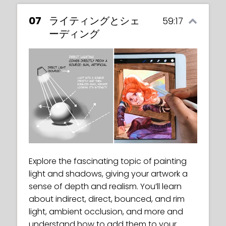
07
ライティングとシェ
59:17
ーディング
Explore the fascinating topic of painting
light and shadows, giving your artwork a
sense of depth and realism. You’ll learn
about indirect, direct, bounced, and rim
light, ambient occlusion, and more and
understand how to add them to your