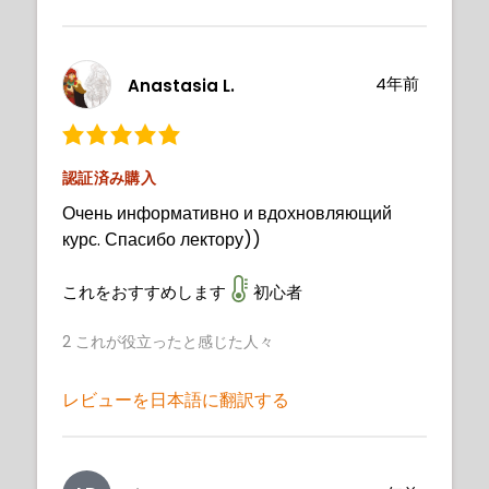
4年前
Anastasia L.
認証済み購入
Очень информативно и вдохновляющий
курс. Спасибо лектору))
これをおすすめします
初心者
2
これが役立ったと感じた人々
レビューを日本語に翻訳する