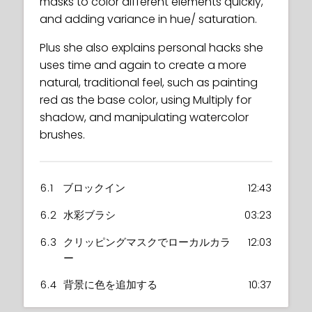
masks to color different elements quickly,
and adding variance in hue/ saturation.
Plus she also explains personal hacks she
uses time and again to create a more
natural, traditional feel, such as painting
red as the base color, using Multiply for
shadow, and manipulating watercolor
brushes.
6.1
ブロックイン
12:43
6.2
水彩ブラシ
03:23
6.3
クリッピングマスクでローカルカラ
12:03
ー
6.4
背景に色を追加する
10:37