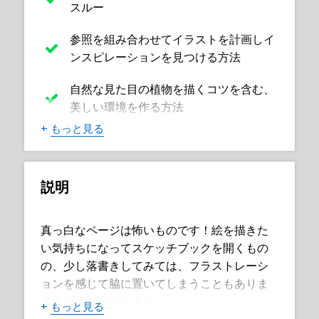
スルー
参照を組み合わせてイラストを計画しイ
ンスピレーションを見つける方法
自然な見た目の植物を描くコツを含む、
美しい環境を作る方法
+
もっと見る
キャラクターを背景に統合する
地平線や遠近法、さまざまな照明効果な
説明
どの概念を理解する
セミリアルなキャラクターの解剖学と構
真っ白なページは怖いものです！絵を描きた
造を学ぶ
い気持ちになってスケッチブックを開くもの
の、少し落書きしてみては、フラストレーシ
パースグリッド、クリッピングマスク、
ョンを感じて脇に置いてしまうこともありま
描画アシストなどの便利なデジタルツー
すよね！なぜなの！？
ルを活用する
+
もっと見る