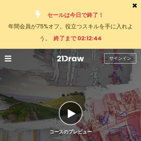
セールは今日で終了！
年間会員が75%オフ。役立つスキルを手に入れよ
コース
う。
終了まで 02:12:43
本
アーティストたち
サインイン
ヘルプ
ブログ
私たちについて
サインイン
日
コースのプレビュー
本