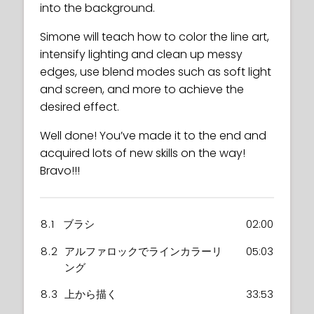
into the background.
Simone will teach how to color the line art,
intensify lighting and clean up messy
edges, use blend modes such as soft light
and screen, and more to achieve the
desired effect.
Well done! You’ve made it to the end and
acquired lots of new skills on the way!
Bravo!!!
8.1
ブラシ
02:00
8.2
アルファロックでラインカラーリ
05:03
ング
8.3
上から描く
33:53