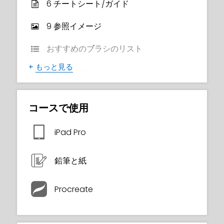
6 チートシート/ガイド
といった概念も教えてくれ、環境シーンを作
成する際のしっかりした基礎を提供します。
9 参照イメージ
この素晴らしいコースでたくさんの新しいス
おすすめのブラシのリスト
キルとコンセプトを学び、キャラクターと背
景に取り組むための新たな自信を持って進め
+
もっと見る
ボーナスマテリアル
るようになります！
レイヤードPhotoshopファイル
コースで使用
レイヤードProcreateファイル
iPad Pro
修了証明書
鉛筆と紙
Procreate