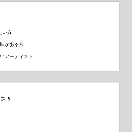
リアルな感じを出しましょう
から得た豊富な知識とヒントを共有します。どこに
善する方法などです。
しい実践的な練習の素晴らしいバランスを提供しま
たい方
味がある方
ロセスをステップバイステップで案内し、アートワー
を際立たせ、詳細なテクスチャや光沢のある輝きな
いアーティスト
します！
ていた熟練のデジタルアーティストになりましょ
ます