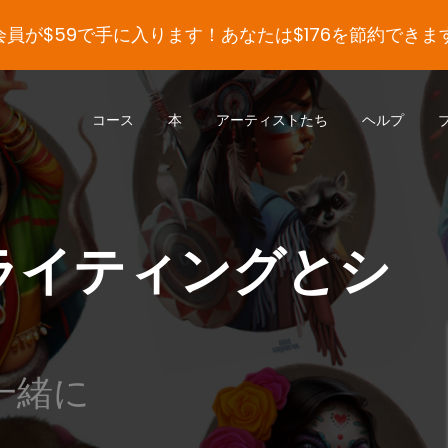
会員が$59で手に入ります！あなたは$176を節約できます
コース
本
アーティストたち
ヘルプ
ライティングとシ
一緒に