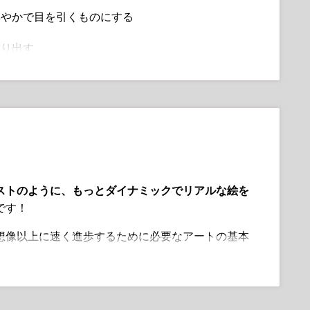
鮮やかで目を引くものにする
作り出す
てペイントプロセスをスピードアップ
統合してまとまりのあるイラストを作成しよう
る方法を発見
めに、ソフトブレンディング技術をマスターしよう
ストのように、もっとダイナミックでリアルな絵を
セントとコントラストを巧みに加える
です！
ー、グロー、グラムなどの楽しい要素で視覚的な興
想像以上に速く進歩するために必要なアートの基本
ryakovaが、基本的な色と影を超えて、瞬時に注目を
ぼかしなどでデジタルカラーリングを向上させる
ークを変えるための具体的なステップを示します。