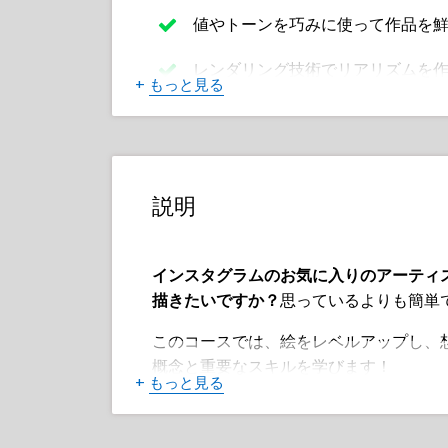
値やトーンを巧みに使って作品を
レンダリング技術でリアリズムを
+
もっと見る
グレースケールのトーンから始め
前景と背景の要素をシームレスに
説明
視聴者の目を引きつけ、焦点を作
悪名高い「コピペ」効果を防ぐた
インスタグラムのお気に入りのアーティ
自然な見た目にするために、アク
描きたいですか？
思っているよりも簡単
暖色と寒色のトーンや、グリッタ
このコースでは、絵をレベルアップし、
味を作る
概念と重要なスキルを学びます！
+
もっと見る
経験豊富なイラストレーター、Lera Ki
環境閉塞、色のバリエーション、
集める絶対的な傑作にあなたのアートワ