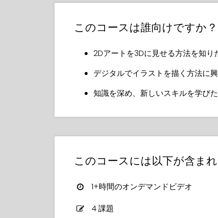
作品に写真の質感を取り入れて、
彼女は、ゲームやイラスト業界での経験
注目するか、避けるべきこと、簡単に改
このコースは誰向けですか？
このコースは、魅力的なアート理論と楽
2Dアートを3Dに見せる方法を知り
す！
デジタルでイラストを描く方法に興
Leraは、彼女のイラストレーションプ
クを一貫性のあるものにし、特定の要素
知識を深め、新しいスキルを学びた
どを加えてWOW効果を出す方法を説明
今日からコースに参加して、いつも夢見
う！
このコースには以下が含まれ
1+時間のオンデマンドビデオ
4 課題