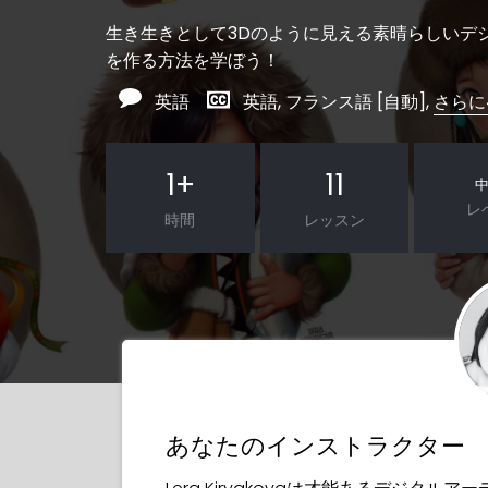
生き生きとして3Dのように見える素晴らしいデ
を作る方法を学ぼう！
英語
英語, フランス語 [自動],
さらに
1
+
11
レ
時間
レッスン
あなたのインストラクター