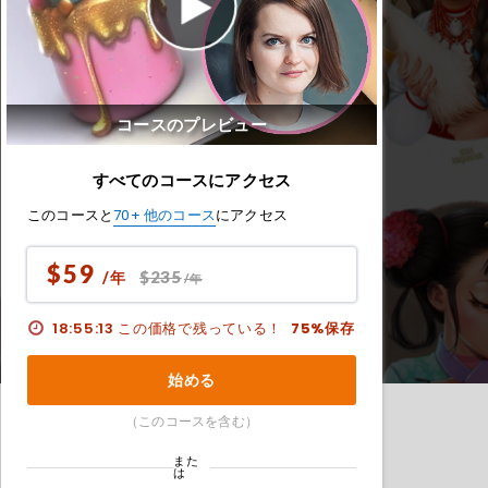
コースのプレビュー
すべてのコースにアクセス
このコースと
70+ 他のコース
にアクセス
$59
$235
/年
/年
18:55:12
この価格で残っている！
75%保存
始める
（このコースを含む）
また
は