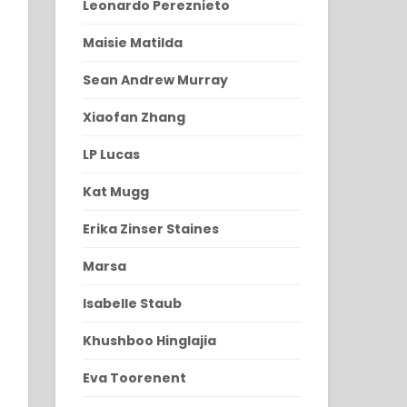
Leonardo Pereznieto
Maisie Matilda
Sean Andrew Murray
Xiaofan Zhang
LP Lucas
Kat Mugg
Erika Zinser Staines
Marsa
Isabelle Staub
Khushboo Hinglajia
Eva Toorenent