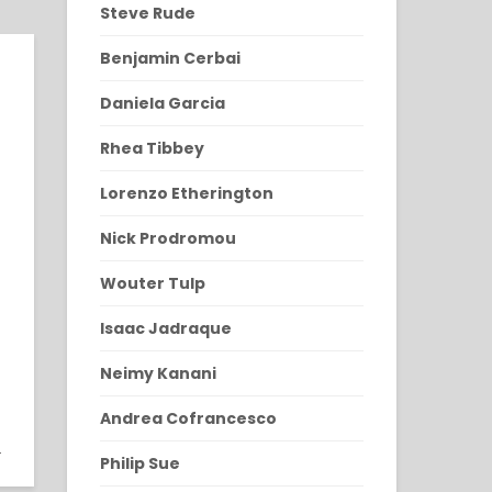
Steve Rude
Benjamin Cerbai
Daniela Garcia
Rhea Tibbey
Lorenzo Etherington
Nick Prodromou
Wouter Tulp
Isaac Jadraque
Neimy Kanani
Andrea Cofrancesco
9
9
Philip Sue