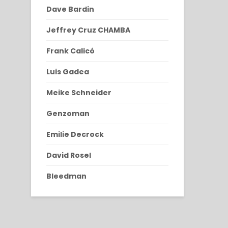
Dave Bardin
Jeffrey Cruz CHAMBA
Frank Calicó
Luis Gadea
Meike Schneider
Genzoman
Emilie Decrock
David Rosel
Bleedman