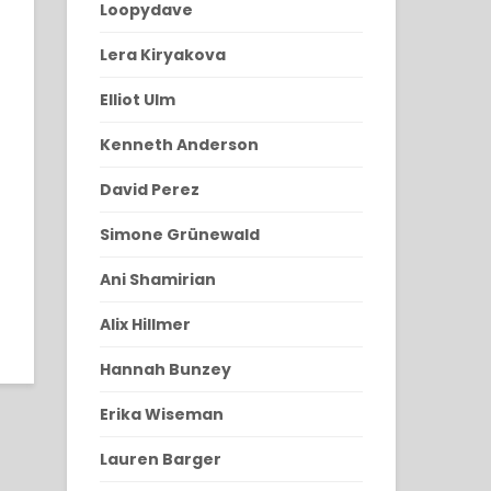
Loopydave
Lera Kiryakova
Elliot Ulm
Kenneth Anderson
David Perez
Simone Grünewald
Ani Shamirian
Alix Hillmer
Hannah Bunzey
Erika Wiseman
Lauren Barger