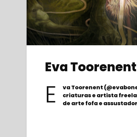
Eva Toorenent
E
va Toorenent (@evabonev
criaturas e artista free
de arte fofa e assustado