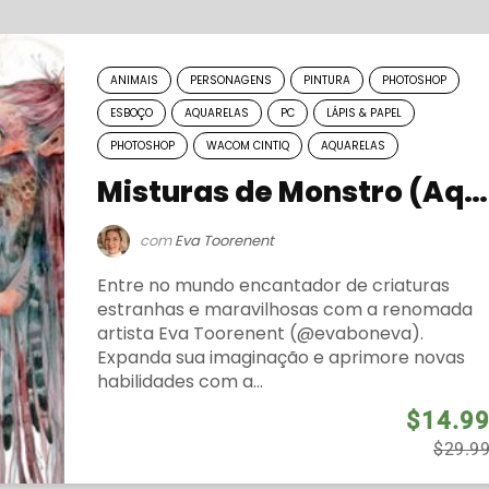
ANIMAIS
PERSONAGENS
PINTURA
PHOTOSHOP
ESBOÇO
AQUARELAS
PC
LÁPIS & PAPEL
PHOTOSHOP
WACOM CINTIQ
AQUARELAS
Misturas de Monstro (Aquarelas & Photoshop)
com
Eva Toorenent
Entre no mundo encantador de criaturas
estranhas e maravilhosas com a renomada
artista Eva Toorenent (@evaboneva).
Expanda sua imaginação e aprimore novas
habilidades com a...
$14.9
$29.9