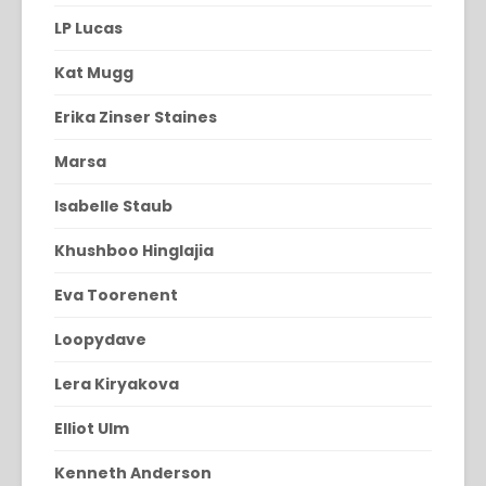
LP Lucas
Kat Mugg
Erika Zinser Staines
Marsa
Isabelle Staub
Khushboo Hinglajia
Eva Toorenent
Loopydave
Lera Kiryakova
Elliot Ulm
Kenneth Anderson