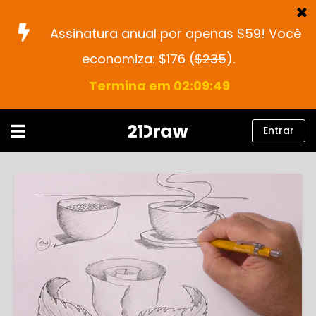
Assinatura anual por apenas $59! Você
economiza: $176 (
$235
).
Cursos
Termina em 02:09:48
Livros
Artistas
Entrar
Ajuda
Blog
Sobre nós
Entrar
Português