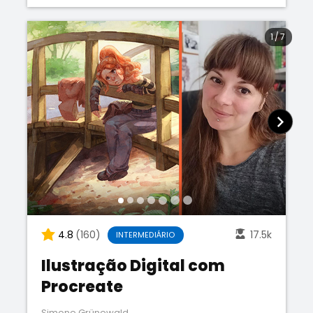
1
/
7
4.8
(160)
17.5k
INTERMEDIÁRIO
Ilustração Digital com
Procreate
Simone Grünewald