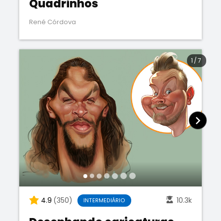
Quadrinhos
René Córdova
1
/
7
4.9
(350)
10.3k
INTERMEDIÁRIO