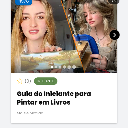
1
/
6
NOVO
(0)
INICIANTE
Guia do Iniciante para
Pintar em Livros
Maisie Matilda