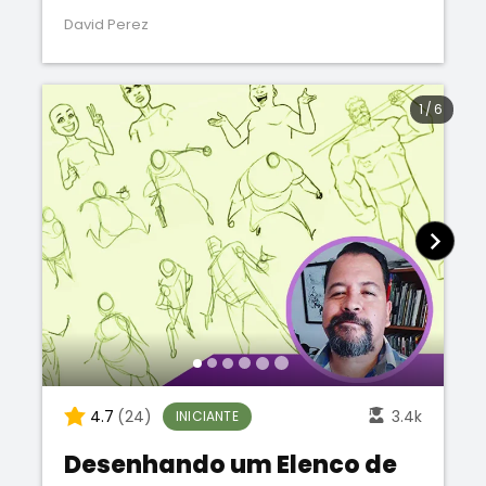
David Perez
1
/
6
4.7
(24)
3.4k
INICIANTE
Desenhando um Elenco de