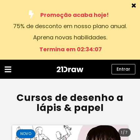
Promoção acaba hoje!
75% de desconto em nosso plano anual.
Cursos
Aprena novas habilidades.
Livros
Termina em 02:34:04
Artistas
Ajuda
Entrar
Blog
Sobre nós
Cursos de desenho a
lápis & papel
Entrar
Português
1
/
7
NOVO