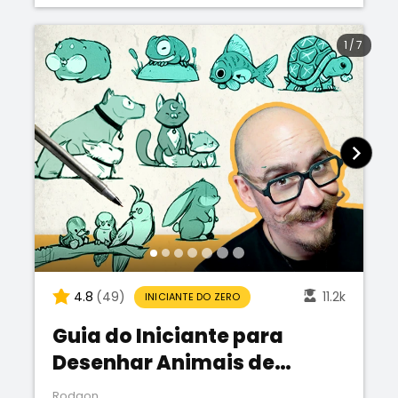
1
/
7
4.8
(49)
11.2k
INICIANTE DO ZERO
Guia do Iniciante para
Desenhar Animais de
Estimação
Rodgon