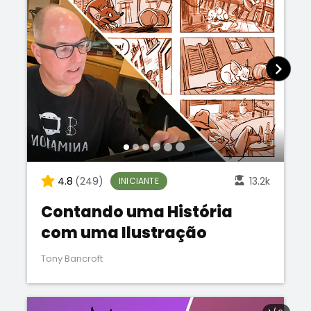
4.8
(249)
13.2k
INICIANTE
Contando uma História
com uma Ilustração
Tony Bancroft