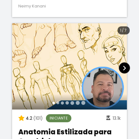
Neimy Kanani
1
/
7
4.2
(101)
13.1k
INICIANTE
Anatomia Estilizada para