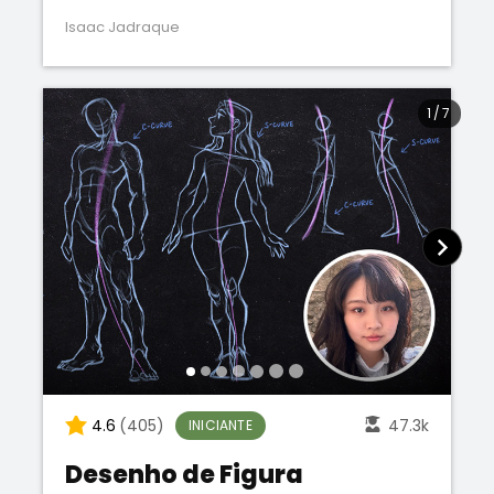
Isaac Jadraque
1
/
7
4.6
(405)
47.3k
INICIANTE
Desenho de Figura