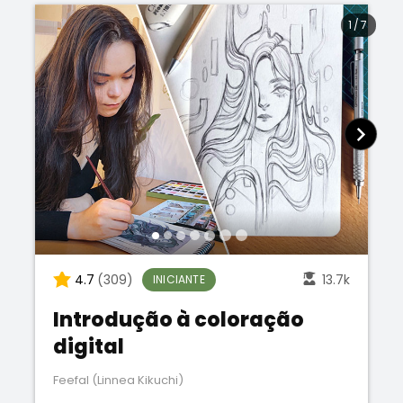
1
/
7
4.7
(309)
13.7k
INICIANTE
Introdução à coloração
digital
Feefal (Linnea Kikuchi)