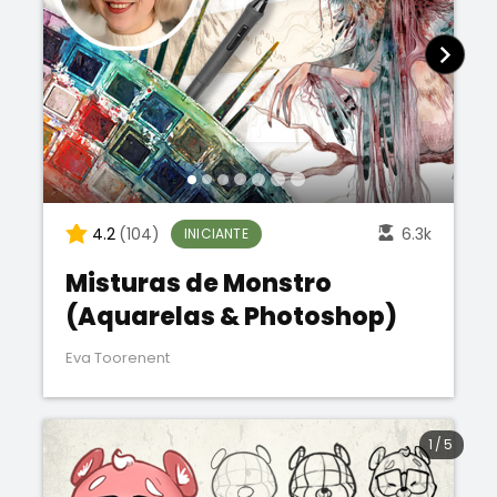
4.2
(104)
6.3k
INICIANTE
Misturas de Monstro
(Aquarelas & Photoshop)
Eva Toorenent
1
/
5