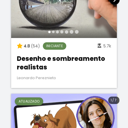
4.8
(54)
5.7k
INICIANTE
Desenho e sombreamento
realistas
Leonardo Pereznieto
1
/
7
ATUALIZADO