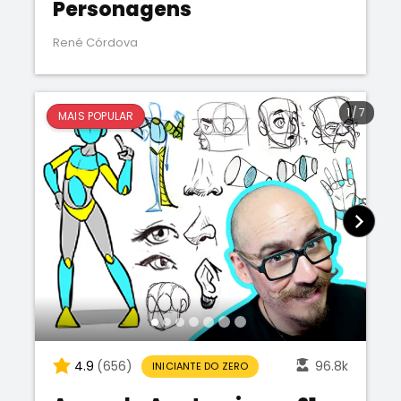
Personagens
René Córdova
1
/
7
MAIS POPULAR
4.9
(656)
96.8k
INICIANTE DO ZERO