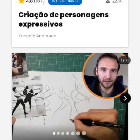
4.8
(187)
22.1k
INTERMEDIÁRIO
Criação de personagens
expressivos
Kenneth Anderson
1
/
7