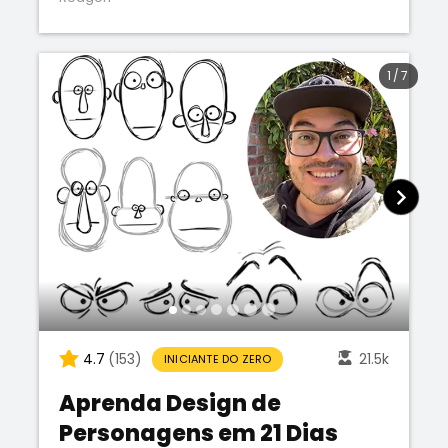
1
/
7
4.7
(153)
21.5k
INICIANTE DO ZERO
Aprenda Design de
Personagens em 21 Dias