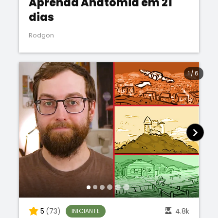
Aprenda Anatomia em 21
dias
Rodgon
1
/
6
5
(73)
4.8k
INICIANTE