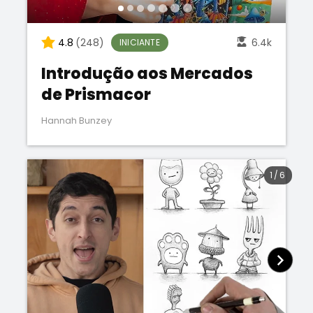
4.8
(248)
6.4k
INICIANTE
Introdução aos Mercados
de Prismacor
Hannah Bunzey
1
/
6