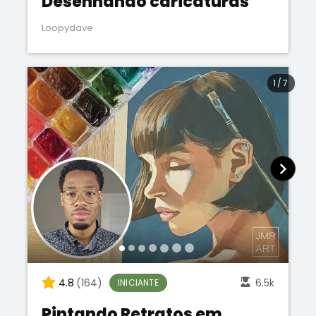
Desenhando caricaturas
Loopydave
1
/
7
4.8
(164)
6.5k
INICIANTE
Pintando Retratos em