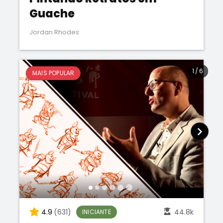
Guache
Jordan Rhodes
1
/
6
MAIS POPULAR
4.9
(631)
44.8k
INICIANTE