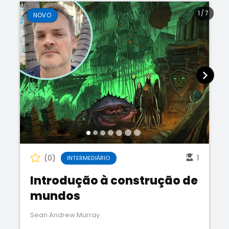
1
/
7
NOVO
(0)
1
INTERMEDIÁRIO
Introdução à construção de
mundos
Sean Andrew Murray