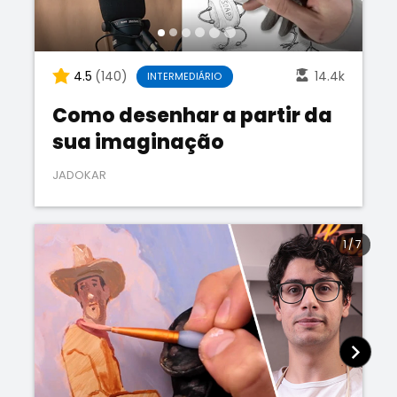
4.5
(140)
14.4k
INTERMEDIÁRIO
Como desenhar a partir da
sua imaginação
JADOKAR
1
/
7