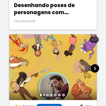
Desenhando poses de
personagens com
personalidade
Tony Bancroft
1
/
7