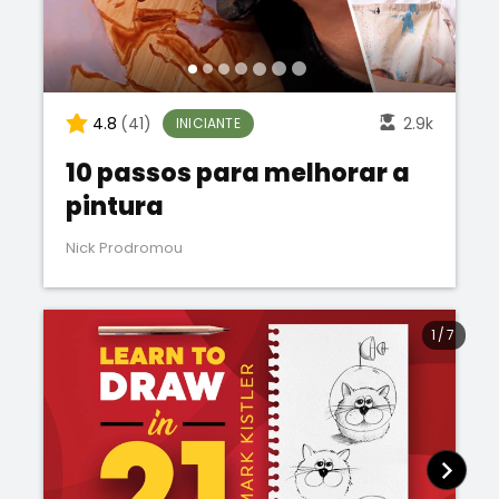
4.8
(41)
2.9k
INICIANTE
10 passos para melhorar a
pintura
Nick Prodromou
1
/
7