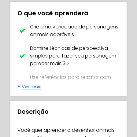
O que você aprenderá
Crie uma variedade de personagens
animais adoráveis
Domine técnicas de perspectiva
simples para fazer seu personagem
parecer mais 3D
Use referências para retratar com
precisão as características e
+
Ver mais
destaques dos animais
Desenhe poses dinâmicas que
Descrição
expressem a personalidade do
personagem
Você quer aprender a desenhar animais
Técnicas simples para criar roupas e