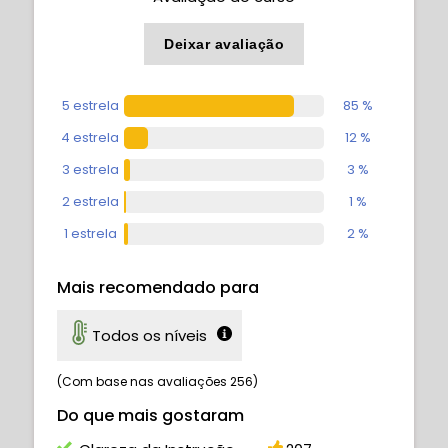
Deixar avaliação
5 estrela
85 %
4 estrela
12 %
3 estrela
3 %
2 estrela
1 %
1 estrela
2 %
Mais recomendado para
Todos os níveis
(Com base nas avaliações 256)
Do que mais gostaram