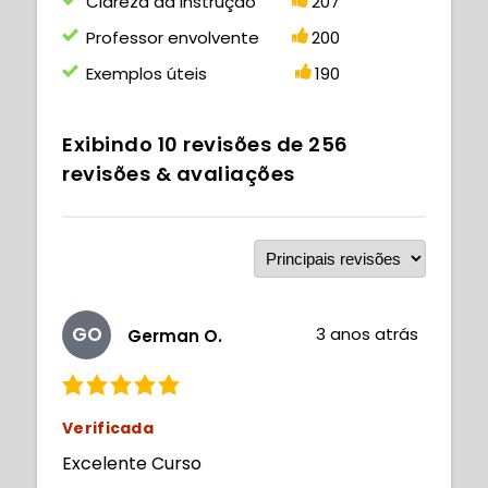
Clareza da Instrução
207
Professor envolvente
200
Exemplos úteis
190
Exibindo
10
revisões de
256
revisões & avaliações
GO
3 anos atrás
German O.
Verificada
Excelente Curso