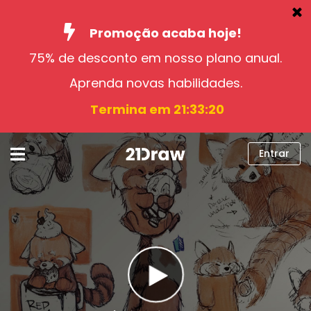
Promoção acaba hoje!
75% de desconto em nosso plano anual.
Cursos
Aprenda novas habilidades.
Livros
Termina em 21:33:19
Artistas
Ajuda
Entrar
Blog
Sobre nós
Entrar
Português