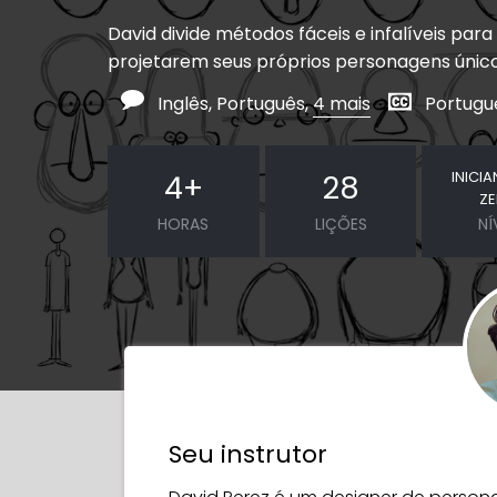
David divide métodos fáceis e infalíveis para 
projetarem seus próprios personagens únic
Inglês, Português,
4 mais
Portuguê
INICI
4
+
28
Z
HORAS
LIÇÕES
NÍ
Seu instrutor