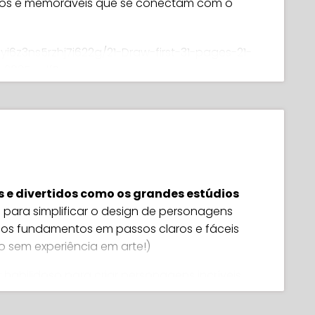
vos e memoráveis que se conectam com o
pyi6z3ns5rzhj7i622g/21-Draw-first-31-pages-21-
-2025.pdf?
lbh&dl=0
 cabeças, mãos e pés) em formas simples
 3D de qualquer ângulo
esenhar uma variedade infinita de cabeças
 e divertidos como os grandes estúdios
 para simplificar o design de personagens
e parecem proporcionais
 fundamentos em passos claros e fáceis
rmas naturais, não apenas 'coladas' nos
 sem experiência em arte!)
 habilidoso para criar personagens incríveis.
isas funcionam e por que elas funcionam. E
r energia numa pose e contar uma história
to neste curso para iniciantes!