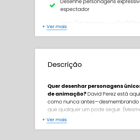
Desenhe personagens expressi
espectador
https://dl.dropbox.com/scl/fi/31
+
Ver mais
Days-To-Learn-Anatomy-eBook
rlkey=rusiyp84q5h2q3nduhqvdq
Divida formas complexas (como
Descrição
Desenhe o corpo e a cabeça em
Combine formas simples para d
Quer desenhar personagens únicos
de animação?
David Perez está aqui
Crie mãos e pés expressivos qu
como nunca antes—desmembrando os
Desenhe roupas com dobras e fo
que qualquer um pode seguir. (Mesmo
personagens
+
Ver mais
Você não precisa ser um artista super
Você só precisa entender como as co
Use ângulos e torções para cria
você está com sorte! Tudo será cober