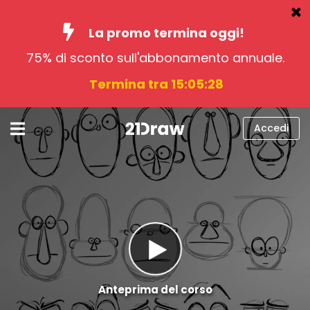
La promo termina oggi!
75% di sconto sull'abbonamento annuale.
Corsi
Termina tra 15:05:27
Libri
Artisti
Accedi
Aiuto
Blog
Chi siamo
Accedi
italiano
Anteprima del corso