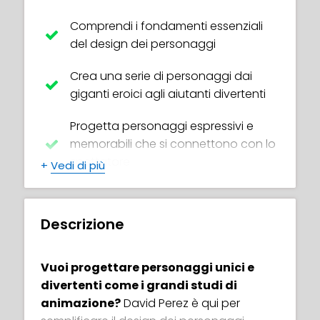
Comprendi i fondamenti essenziali
del design dei personaggi
Crea una serie di personaggi dai
giganti eroici agli aiutanti divertenti
Progetta personaggi espressivi e
memorabili che si connettono con lo
spettatore
+
Vedi di più
Padroneggia le tecniche di disegno
essenziali
Descrizione
Scomponi forme complesse (come
teste, mani e piedi) in forme semplici
Vuoi progettare personaggi unici e
divertenti come i grandi studi di
Disegna il corpo e la testa in 3D da
animazione?
David Perez è qui per
qualsiasi angolazione