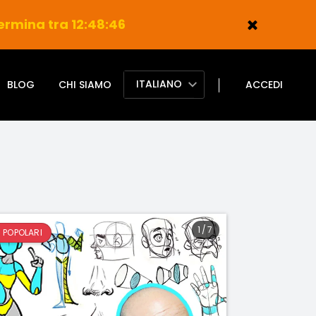
ermina tra 12:48:45
ITALIANO
BLOG
CHI SIAMO
ACCEDI
1
/
7
IÙ POPOLARI