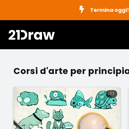
Termina oggi!
Corsi d'arte per principi
1
/
7