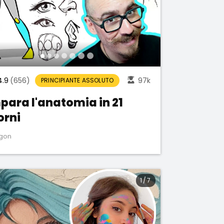
4.9
(656)
97k
PRINCIPIANTE ASSOLUTO
para l'anatomia in 21
orni
gon
1
/
7