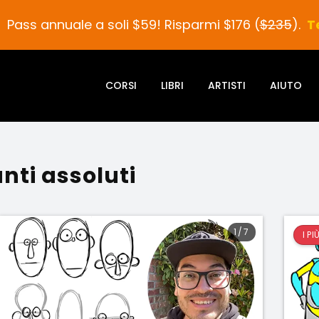
Pass annuale a soli $59! Risparmi $176 (
$235
).
T
CORSI
LIBRI
ARTISTI
AIUTO
anti assoluti
1
/
7
I P