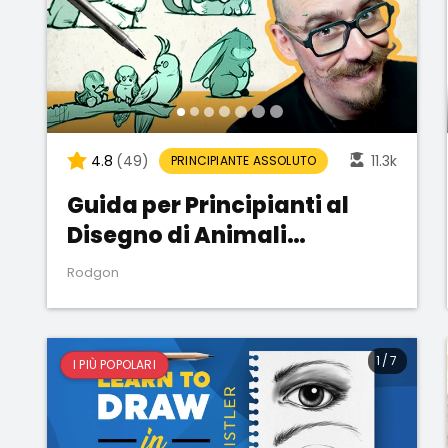
4.8
(49)
11.3k
PRINCIPIANTE ASSOLUTO
Guida per Principianti al
Disegno di Animali
Domestici
Rodgon
1
/
7
I PIÙ POPOLARI