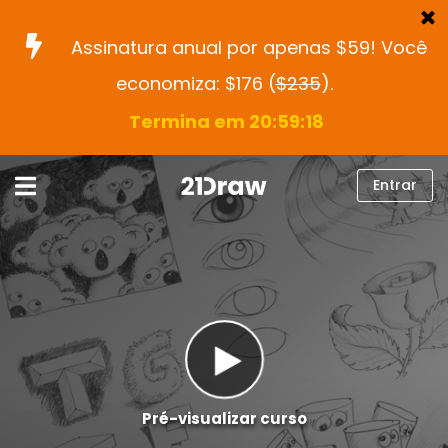
Assinatura anual por apenas $59! Você
economiza: $176 (
$235
).
Cursos
Termina em 20:59:17
Livros
Artistas
Entrar
Ajuda
Blog
Sobre nós
Entrar
Português
Pré-visualizar curso