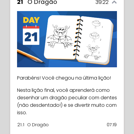
21
O Dragão
39:22
Parabéns! Você chegou na última lição!
Nesta lição final, você aprenderá como
desenhar um dragão peculiar com dentes
(não desdentado!) e se divertir muito com
isso.
21.1
O Dragão
07:19