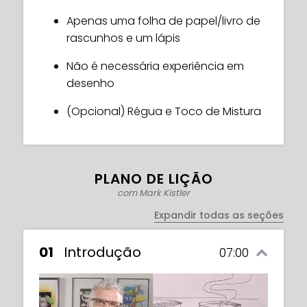
família e amigos ficarão maravilhados
Apenas uma folha de papel/livro de
com suas novas habilidades!
rascunhos e um lápis
Parece divertido?! O que você está
Não é necessária experiência em
esperando? Vamos nessa!
desenho
(Opcional) Régua e Toco de Mistura
PLANO DE LIÇÃO
com Mark Kistler
Expandir todas as seções
01
Introdução
07:00