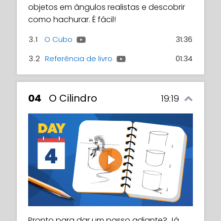
objetos em ângulos realistas e descobrir
como hachurar. É fácil!
3.1
O Cubo
31:36
3.2
Referência de livro
01:34
04
O Cilindro
19:19
Play
Pronto para dar um passo adiante? Já