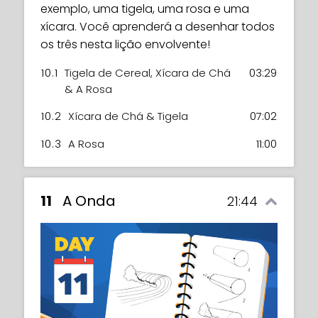
exemplo, uma tigela, uma rosa e uma
7.3
Bandeiras Quádruplas
03:58
xícara. Você aprenderá a desenhar todos
7.4
Banderia Contínua
08:07
os três nesta lição envolvente!
7.5
Referência de livro
02:18
10.1
Tigela de Cereal, Xícara de Chá
03:29
& A Rosa
10.2
Xícara de Chá & Tigela
07:02
10.3
A Rosa
11:00
11
A Onda
21:44