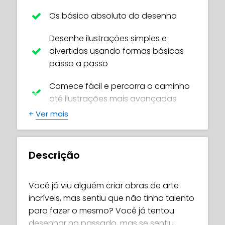
Os básico absoluto do desenho
Desenhe ilustrações simples e
divertidas usando formas básicas
passo a passo
Comece fácil e percorra o caminho
até ilustrações mais avançadas
+
Ver mais
Domine o desenho em perspectiva
de 1 ponto e 2 pontos (ótimo para
planos de fundo!)
Descrição
Aprenda a desenhar rosas, dragões,
olhos humanos, árvores, coalas e
Você já viu alguém criar obras de arte
muito mais!
incríveis, mas sentiu que não tinha talento
para fazer o mesmo? Você já tentou
Descubra como fazer objetos e
desenhar no passado, mas se sentiu