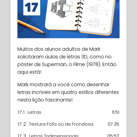
janelas e arcos em ângulos que parecem
guia, você aprenderá a desenhar edifícios
3D, como se realmente conduzissem para
incríveis, trabalhando em uma estrutura
dentro ou para fora de um espaço
baseada em cubos.
Por que não ficar um pouco louco e
fechado. Super legal, certo?
tentar desenhar alguns discos voadores!?
14.1
Prédios em Perspectiva de Dois
33:50
🙂
15.1
Portas em 3D
25:52
Pontos
Muitos dos alunos adultos de Mark
Descubra como pode ser fácil criar obras
14.2
Referência de livro
01:33
solicitaram aulas de letras 3D, como no
de arte impressionantes e aparentemente
pôster de Superman, o Filme (1978). Então
complexas com algumas formas
aqui está!
realmente simples!
Mark mostrará a você como desenhar
16.1
Disco Voador
23:34
letras incríveis em quatro estilos diferentes
nesta lição fascinante!
17.1
Letras
11:51
17.2
Textura Fofa ou de Frondosa
07:35
17.3
Letras Tridimensionais
05:52