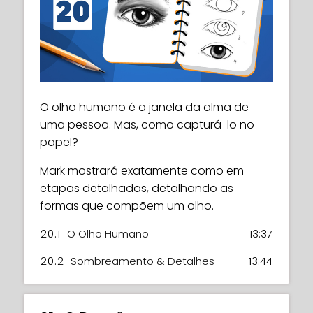
Rumo ao norte para algumas vibrações
árticas! Ansiosos para desenhar geleiras
impressionantes com muitos pinguins
bonitinhos nelas.
O olho humano é a janela da alma de
uma pessoa. Mas, como capturá-lo no
Você usará o encurtamento e combinará
papel?
uma variedade de técnicas para criar
uma cena equilibrada.
Mark mostrará exatamente como em
etapas detalhadas, detalhando as
19.1
Geleiras
10:07
formas que compõem um olho.
19.2
Detalhes & Sombreamento
09:48
20.1
O Olho Humano
13:37
19.3
Pinguins
28:13
20.2
Sombreamento & Detalhes
13:44