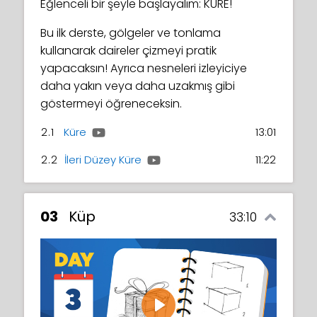
Eğlenceli bir şeyle başlayalım: KÜRE!
Bu ilk derste, gölgeler ve tonlama
kullanarak daireler çizmeyi pratik
yapacaksın! Ayrıca nesneleri izleyiciye
daha yakın veya daha uzakmış gibi
göstermeyi öğreneceksin.
2.1
Küre
13:01
2.2
İleri Düzey Küre
11:22
03
Küp
33:10
Play