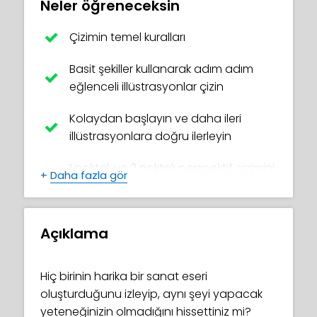
Neler öğreneceksin
Çizimin temel kuralları
Basit şekiller kullanarak adım adım
eğlenceli illüstrasyonlar çizin
Kolaydan başlayın ve daha ileri
illüstrasyonlara doğru ilerleyin
1 noktalı ve 2 noktalı perspektif çizimini
+
Daha fazla gör
öğrenin (arka planlar için harika!)
Güller, ejderhalar, insan gözleri,
Açıklama
ağaçlar, koalalar ve daha fazlasını
çizmeyi öğrenin!
Hiç birinin harika bir sanat eseri
Nesneleri ve karakterleri nasıl 3D
oluşturduğunu izleyip, aynı şeyi yapacak
göstereceğinizi keşfedin
yeteneğinizin olmadığını hissettiniz mi?