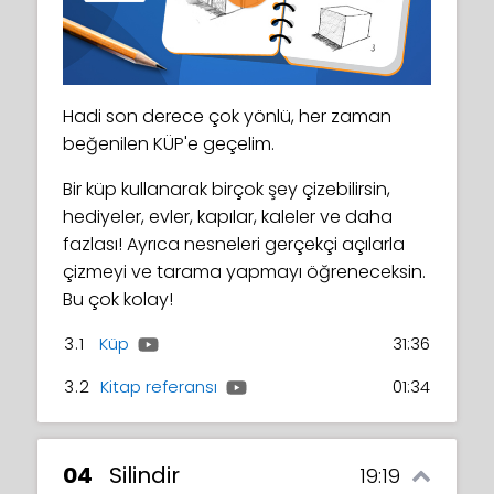
Hadi son derece çok yönlü, her zaman
beğenilen KÜP'e geçelim.
Bir küp kullanarak birçok şey çizebilirsin,
hediyeler, evler, kapılar, kaleler ve daha
fazlası! Ayrıca nesneleri gerçekçi açılarla
çizmeyi ve tarama yapmayı öğreneceksin.
Bu çok kolay!
3.1
Küp
31:36
3.2
Kitap referansı
01:34
04
Silindir
19:19