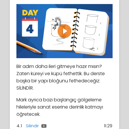
Play
Bir adım daha ileri gitmeye hazır mısın?
Zaten küreyi ve küpü fethettik. Bu derste
başka bir yapı bloğunu fethedeceğiz:
SİLİNDİR.
Mark ayrıca bazı başlangıç gölgeleme
hileleriyle sanat eserine derinlik katmayı
öğretecek.
4.1
Silindir
11:29