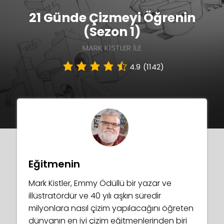
21 Günde Çizmeyi Öğrenin
(Sezon 1)
MARK KISTLER ILE
4.9
(1142)
Eğitmenin
Mark Kistler, Emmy Ödüllü bir yazar ve
illüstratördür ve 40 yılı aşkın süredir
milyonlara nasıl çizim yapılacağını öğreten
dünyanın en iyi çizim eğitmenlerinden biri