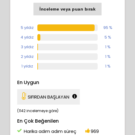
İnceleme veya puan bırak
5 yıldız
95 %
4 yıldız
5 %
3 yıldız
1 %
2 yıldız
1 %
1 yıldız
1 %
En Uygun
SIFIRDAN BAŞLAYAN
(1142 incelemeye göre)
En Çok Beğenilen
Harika adım adım süreç
969