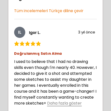
Tüm incelemeleri Türkçe diline çevir
IL
3 yıl önce
Igor L.
Doğrulanmış Satın Alma
I used to believe that I had no drawing
skills even though I'm nearly 40. However, I
decided to give it a shot and attempted
some sketches to assist my daughter in
her games. I eventually enrolled in this
course and it has been a game-changer! I
find myself constantly wanting to create
more sketches
+
Daha fazla göster
under the guidance of the instructor. The