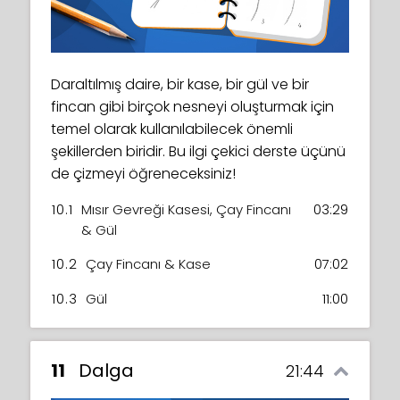
Kutu ve silindirlerden biraz uzaklaşıp hayal
Eserinize derinlik ve ilgi katmak için
7.1
Dalgalanan Bayraklar
07:41
6.2
Gözetleyen Marshmallowlar
08:47
gücümüzden sevimli bir koala ailesi çizelim!
dokularla denemeler yapacaksınız! Harika,
Bu dersi çok seveceksiniz!
7.2
Çift ve Üçlü Bayraklar
05:19
değil mi?
6.3
Yürüyen Marshmallow
07:07
Daraltılmış daire, bir kase, bir gül ve bir
7.3
Dörtlü Bayraklar
03:58
9.1
Havalı Koalalar
26:44
8.1
Ninja Sincap
23:56
fincan gibi birçok nesneyi oluşturmak için
7.4
Sürekli Bayrak
08:07
temel olarak kullanılabilecek önemli
şekillerden biridir. Bu ilgi çekici derste üçünü
7.5
Kitap referansı
02:18
de çizmeyi öğreneceksiniz!
10.1
Mısır Gevreği Kasesi, Çay Fincanı
03:29
& Gül
10.2
Çay Fincanı & Kase
07:02
10.3
Gül
11:00
11
Dalga
21:44