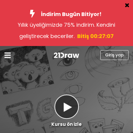
İndirim Bugün Bitiyor!
Yıllık üyeliğimizde 75% indirim. Kendini
Kurslar
geliştirecek beceriler.
Bitiş 00:27:06
Kitap
Sanatçılar
Giriş yap
Yardım
Blog
Hakkımızda
Giriş yap
Türkçe
Kursu ön izle