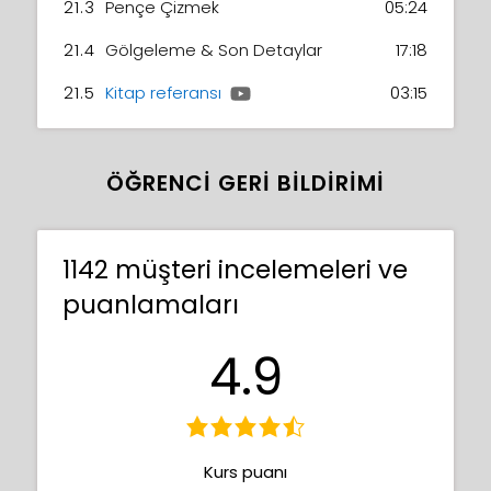
21.3
Pençe Çizmek
05:24
21.4
Gölgeleme & Son Detaylar
17:18
21.5
Kitap referansı
03:15
ÖĞRENCI GERI BILDIRIMI
1142 müşteri incelemeleri ve
puanlamaları
4.9
Kurs puanı