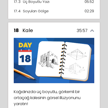
17.3
Üç Boyutlu Yazı
05:52
17.4
Soyulan Gölge
02:29
18
Kale
35:57
Kağıdınızda üç boyutlu, görkemli bir
ortaçağ kalesinin görsel illüzyonunu
yaratın!