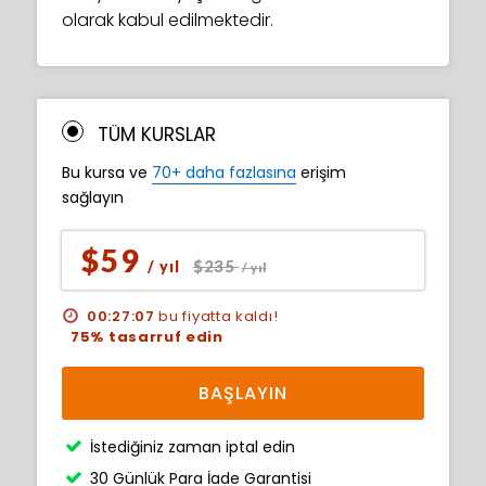
olarak kabul edilmektedir.
TÜM KURSLAR
Bu kursa ve
70+ daha fazlasına
erişim
sağlayın
$59
$235
/ yıl
/ yıl
00:27:06
bu fiyatta kaldı!
75% tasarruf edin
BAŞLAYIN
İstediğiniz zaman iptal edin
30 Günlük Para İade Garantisi