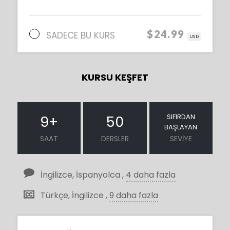
$24.99
SADECE BU KURS
USD
KURSU KEŞFET
SIFIRDAN
9
+
50
BAŞLAYAN
SAAT
DERSLER
SEVIYE
İngilizce, İspanyolca ,
4 daha fazla
Türkçe, İngilizce ,
9 daha fazla