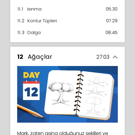
11.1
Isınma
05:30
11.2
Kontur Tüpleri
07:29
11.3
Dalga
08:45
12
Ağaçlar
27:03
Mark, zaten aşina olduğunuz şekilleri ve