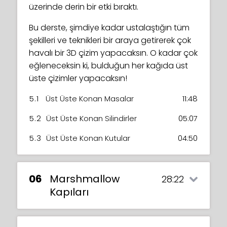
üzerinde derin bir etki bıraktı.
Bu derste, şimdiye kadar ustalaştığın tüm
şekilleri ve teknikleri bir araya getirerek çok
havalı bir 3D çizim yapacaksın. O kadar çok
eğleneceksin ki, bulduğun her kağıda üst
üste çizimler yapacaksın!
5.1
Üst Üste Konan Masalar
11:48
5.2
Üst Üste Konan Silindirler
05:07
5.3
Üst Üste Konan Kutular
04:50
06
Marshmallow
28:22
Kapıları