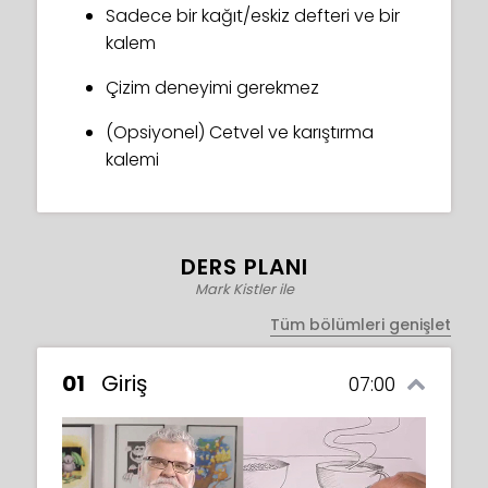
Eğlenceli gibi görünüyor mu?! Ne
Sadece bir kağıt/eskiz defteri ve bir
bekliyorsunuz? Hadi başlayalım!
kalem
Çizim deneyimi gerekmez
(Opsiyonel) Cetvel ve karıştırma
kalemi
DERS PLANI
Mark Kistler ile
Tüm bölümleri genişlet
01
Giriş
07:00