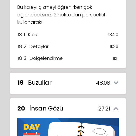
Bu kaleyi çizmeyi öğrenirken çok
eğleneceksiniz, 2 noktadan perspektif
kullanarak!
18.1
Kale
13:20
18.2
Detaylar
11:26
18.3
Gölgelendirme
11:11
19
Buzullar
48:08
20
İnsan Gözü
27:21