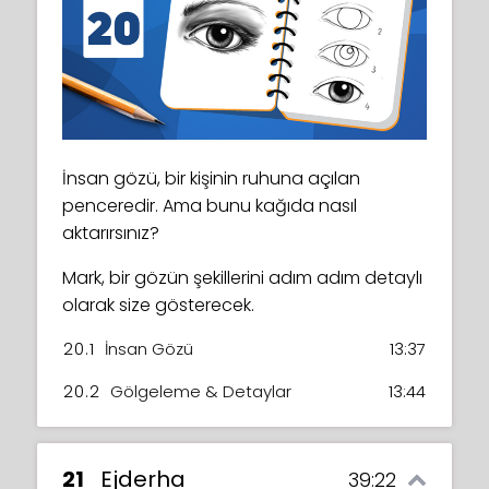
Kuzeye doğru, arktik esintiler için! Etkileyici
buzulları ve üstlerinde birçok sevimli küçük
pengueni çizmeyi dört gözle bekleyin.
İnsan gözü, bir kişinin ruhuna açılan
Kısaltma kullanacak ve dengeli bir sahne
penceredir. Ama bunu kağıda nasıl
yaratmak için çeşitli teknikleri
aktarırsınız?
birleştireceksiniz.
Mark, bir gözün şekillerini adım adım detaylı
19.1
Buzullar
10:07
olarak size gösterecek.
19.2
Detaylar & Gölgeleme
09:48
20.1
İnsan Gözü
13:37
19.3
Penguenler
28:13
20.2
Gölgeleme & Detaylar
13:44
21
Ejderha
39:22