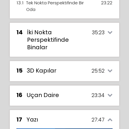
13.1
Tek Nokta Perspektifinde Bir
23:22
Oda
14
İki Nokta
35:23
Perspektifinde
Binalar
15
3D Kapılar
25:52
16
Uçan Daire
23:34
17
Yazı
27:47
Tek nokta perspektifi ile denemeler
yapmaktan hoşlandıysanız, iki nokta