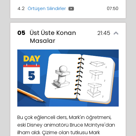
4.2
Örtüşen Silindirler
07:50
05
Üst Üste Konan
21:45
Masalar
Bu çok eğlenceli ders, Mark'ın öğretmeni,
eski Disney animatörü Bruce McIntyre'dan
ilham aldı. Çizime olan tutkusu Mark