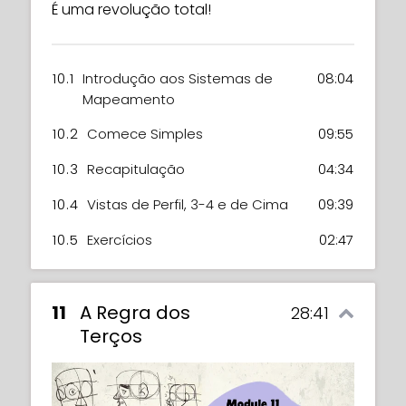
É uma revolução total!
10.1
Introdução aos Sistemas de
08:04
Mapeamento
10.2
Comece Simples
09:55
10.3
Recapitulação
04:34
10.4
Vistas de Perfil, 3-4 e de Cima
09:39
10.5
Exercícios
02:47
11
A Regra dos
28:41
Terços