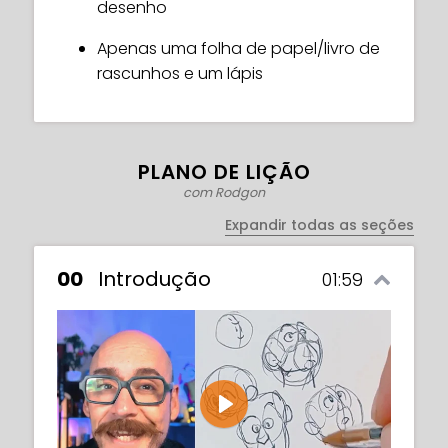
desenho
impressionados com sua habilidade de
desenhar figuras humanas incríveis do
Apenas uma folha de papel/livro de
zero com confiança!
rascunhos e um lápis
PLANO DE LIÇÃO
com Rodgon
Expandir todas as seções
00
Introdução
01:59
Play