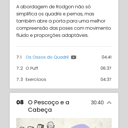
A abordagem de Rodgon não só
simplifica os quadris e pernas, mas
também abre a porta para uma melhor
compreensão das poses com movimento
fluido e proporções adaptáveis.
7.1
Os Ossos do Quadril
04:41
7.2
O Puff
06:37
7.3
Exercícios
04:37
08
O Pescoço e a
30:40
Cabeça