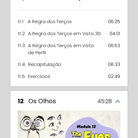
11.1
A Regra dos Terços
06:25
11.2
A Regra dos Terços em Vista 3D
04:01
11.3
A Regra dos Terços em Vista
06:53
de Perfil
11.4
Recapitulação
08:33
11.5
Exercícios
02:49
12
Os Olhos
45:28