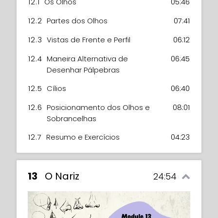
12.1
Os Olhos
05:46
12.2
Partes dos Olhos
07:41
12.3
Vistas de Frente e Perfil
06:12
12.4
Maneira Alternativa de
06:45
Desenhar Pálpebras
12.5
Cílios
06:40
12.6
Posicionamento dos Olhos e
08:01
Sobrancelhas
12.7
Resumo e Exercícios
04:23
13
O Nariz
24:54