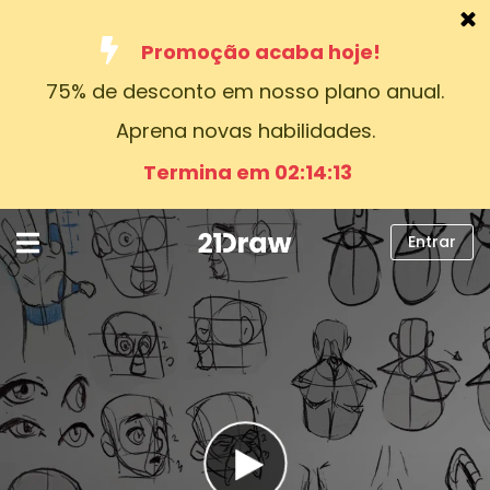
Promoção acaba hoje!
75% de desconto em nosso plano anual.
Cursos
Aprena novas habilidades.
Livros
Termina em 02:14:11
Artistas
Ajuda
Entrar
Blog
Sobre nós
Entrar
Português