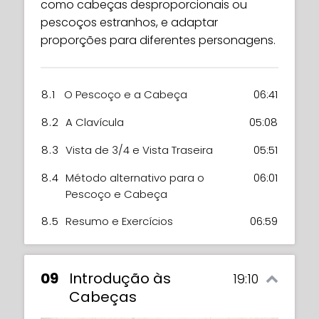
como cabeças desproporcionais ou
pescoços estranhos, e adaptar
proporções para diferentes personagens.
8.1
O Pescoço e a Cabeça
06:41
8.2
A Clavícula
05:08
8.3
Vista de 3/4 e Vista Traseira
05:51
8.4
Método alternativo para o
06:01
Pescoço e Cabeça
8.5
Resumo e Exercícios
06:59
09
Introdução às
19:10
Cabeças