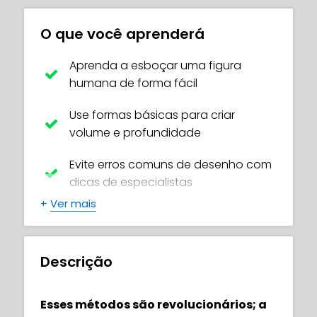
O que você aprenderá
Aprenda a esboçar uma figura
humana de forma fácil
Use formas básicas para criar
volume e profundidade
Evite erros comuns de desenho com
dicas de especialistas
+
Ver mais
Mapeie partes do corpo com guias
para proporções precisas
Descrição
Desenhe vários tipos de corpo, de
magro a curvilíneo a musculoso
Esses métodos são revolucionários; a
Descubra como cada parte se