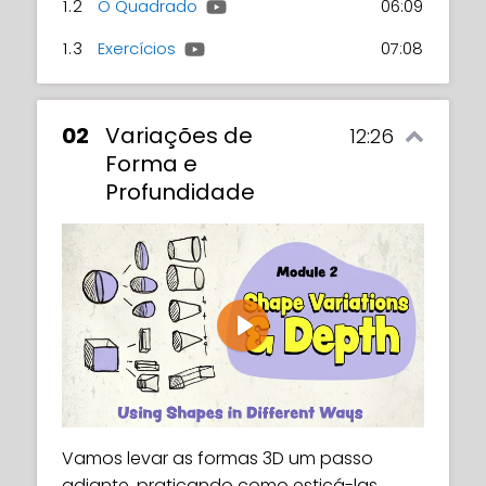
1.2
O Quadrado
06:09
1.3
Exercícios
07:08
02
Variações de
12:26
Forma e
Profundidade
Play
Vamos levar as formas 3D um passo
adiante, praticando como esticá-las,