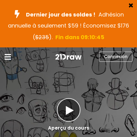
Dernier jour des soldes !
Adhésion
annuelle à seulement $59 ! Économisez $176
Cours
(
$235
).
Fin dans 09:10:43
Livres
Artistes
Connexion
Aide
Blog
À propos
Connexion
Français
Aperçu du cours