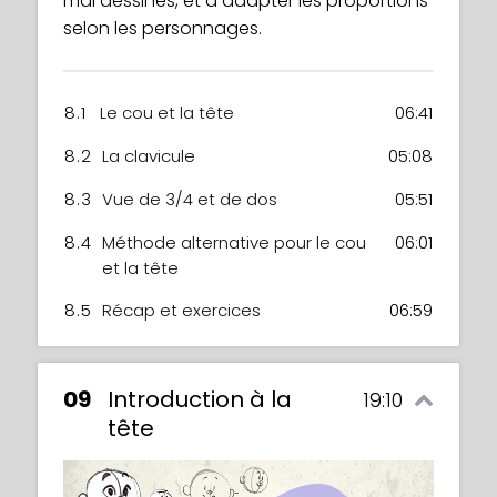
mal dessinés, et à adapter les proportions
selon les personnages.
8.1
Le cou et la tête
06:41
8.2
La clavicule
05:08
8.3
Vue de 3/4 et de dos
05:51
8.4
Méthode alternative pour le cou
06:01
et la tête
8.5
Récap et exercices
06:59
09
Introduction à la
19:10
tête