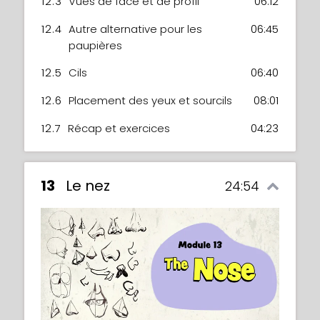
12.3
Vues de face et de profil
06:12
12.4
Autre alternative pour les
06:45
paupières
12.5
Cils
06:40
12.6
Placement des yeux et sourcils
08:01
12.7
Récap et exercices
04:23
13
Le nez
24:54