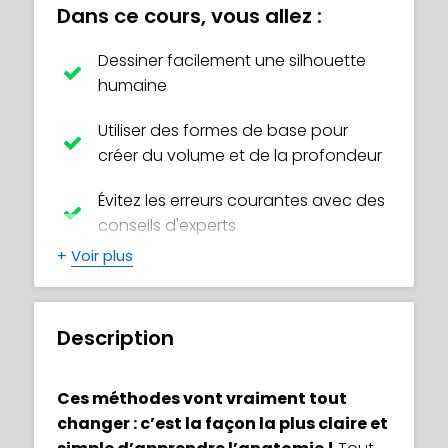
Dans ce cours, vous allez :
Dessiner facilement une silhouette
humaine
Utiliser des formes de base pour
créer du volume et de la profondeur
Évitez les erreurs courantes avec des
conseils d'experts
+
Voir plus
Utiliser des repères pour dessiner le
corps avec des proportions
correctes
Description
Dessiner différents types de corps,
du plus mince au plus musclé
Ces méthodes vont vraiment tout
changer : c’est la façon la plus claire et
Découvrir comment chaque partie