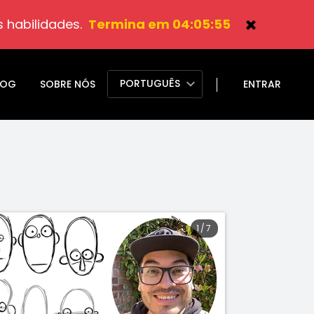
 habilidades.
Termina em 04:05:53
PORTUGUÊS
LOG
SOBRE NÓS
ENTRAR
1
/
7