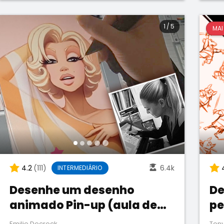
1
/
5
MAI
4.2
(111)
6.4k
INTERMEDIÁRIO
Desenhe um desenho
De
animado Pin-up (aula de
pe
acompanhamento)
pe
Emilie Decrock
Tony