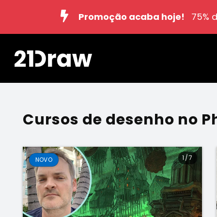
Promoção acaba hoje!
75% d
Cursos de desenho no 
1
/
7
NOVO