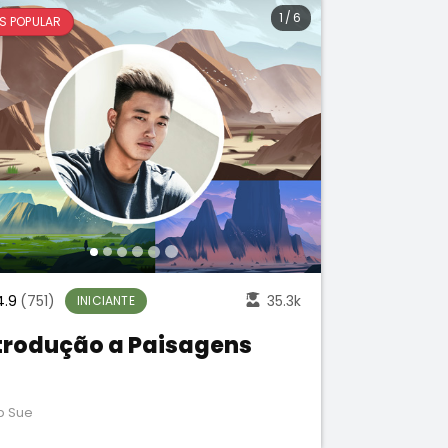
1
/
6
S POPULAR
4.9
(751)
35.3k
INICIANTE
trodução a Paisagens
ip Sue