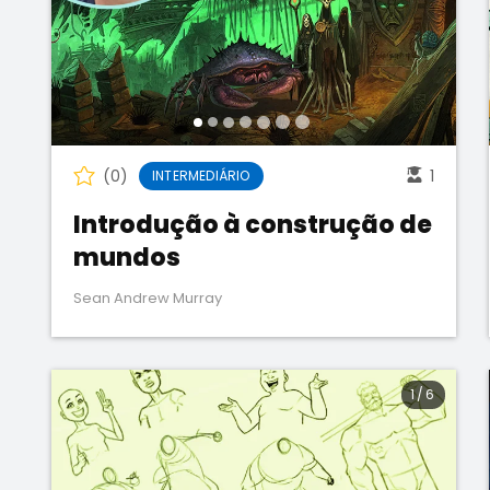
(0)
1
INTERMEDIÁRIO
Introdução à construção de
mundos
Sean Andrew Murray
1
/
6