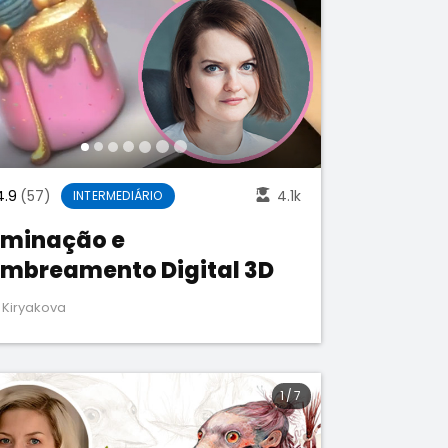
4.9
(57)
4.1k
INTERMEDIÁRIO
uminação e
mbreamento Digital 3D
 Kiryakova
1
/
7