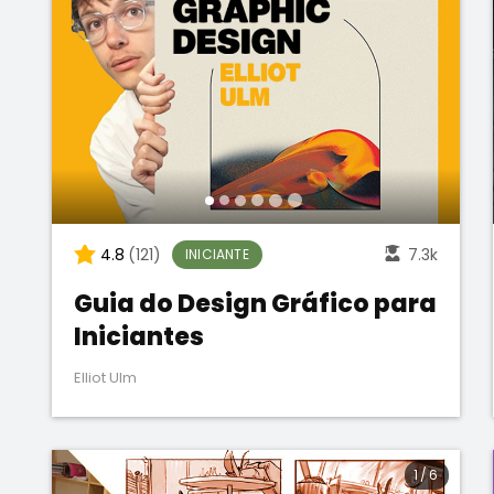
4.8
(121)
7.3k
INICIANTE
Guia do Design Gráfico para
Iniciantes
Elliot Ulm
1
/
6