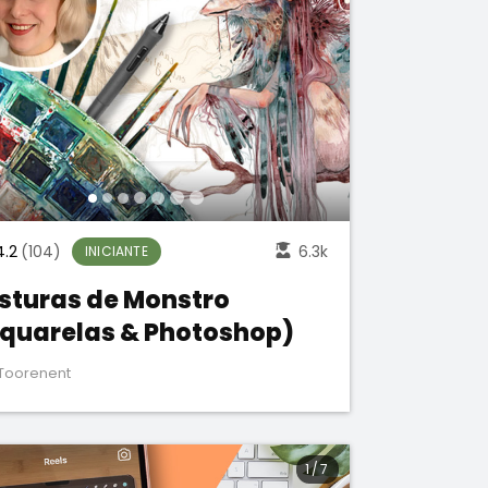
4.2
(104)
6.3k
INICIANTE
sturas de Monstro
quarelas & Photoshop)
Toorenent
1
/
7