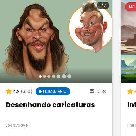
1
/
7
MAI
4.9
(350)
10.3k
INTERMEDIÁRIO
Desenhando caricaturas
In
Loopydave
Phil