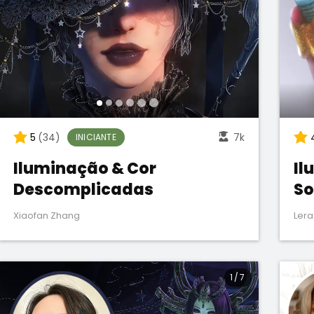
5
(34)
7k
INICIANTE
Iluminação & Cor
Il
Descomplicadas
So
Xiaofan Zhang
Lera
1
/
7