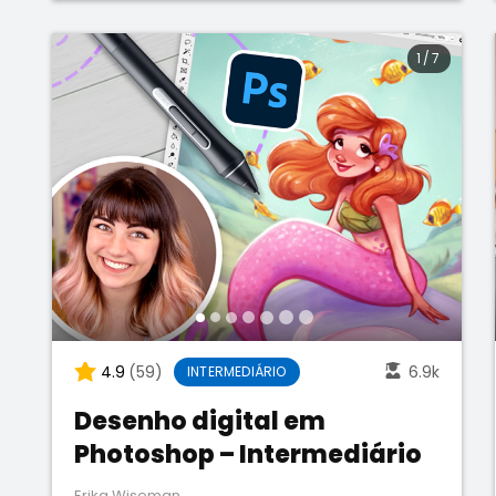
1
/
7
4.9
(59)
6.9k
INTERMEDIÁRIO
Desenho digital em
Photoshop – Intermediário
Erika Wiseman