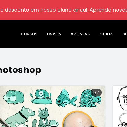
e desconto em nosso plano anual. Aprenda novas
CURSOS
LIVROS
ARTISTAS
AJUDA
B
Photoshop
1
/
7