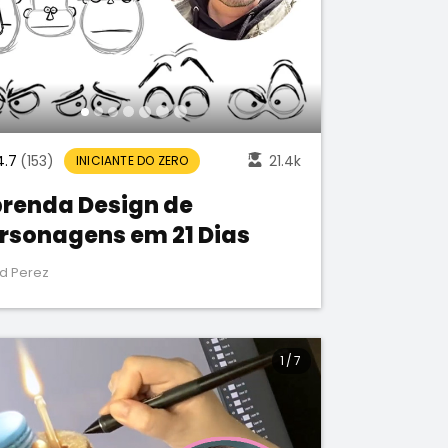
4.7
(153)
21.4k
INICIANTE DO ZERO
renda Design de
rsonagens em 21 Dias
d Perez
1
/
7