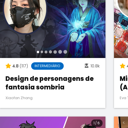
4.8
(117)
10.8k
INTERMEDIÁRIO
Design de personagens de
Mi
fantasia sombria
(A
Xiaofan Zhang
Eva 
1
/
6