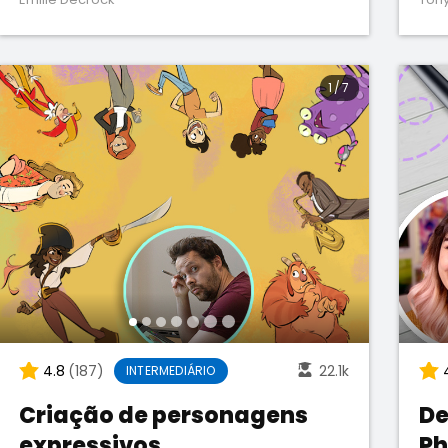
1
/
7
4.8
(187)
22.1k
INTERMEDIÁRIO
Criação de personagens
De
expressivos
Ph