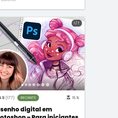
1
/
7
4.9
(177)
16.1k
INICIANTE
senho digital em
otoshop – Para iniciantes