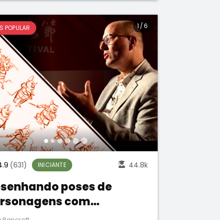
1
/
6
S POPULAR
4.9
(631)
44.8k
INICIANTE
senhando poses de
rsonagens com
rsonalidade
 Bancroft