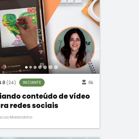
4.8
(24)
6k
INICIANTE
iando conteúdo de vídeo
ra redes sociais
a Lia Malandrino