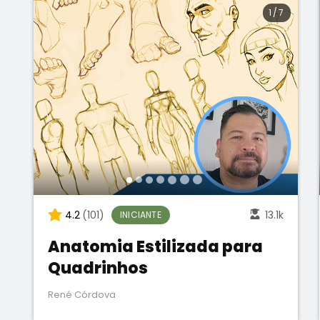
1
/
7
4.2
(101)
13.1k
INICIANTE
Anatomia Estilizada para
Quadrinhos
René Córdova