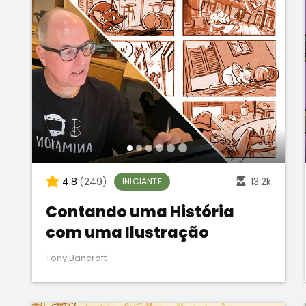
4.8
(249)
13.2k
INICIANTE
Contando uma História
com uma Ilustração
Tony Bancroft