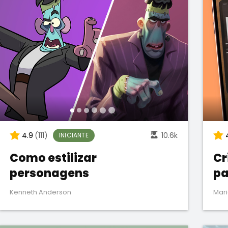
4.9
(111)
10.6k
INICIANTE
Como estilizar
Cr
personagens
pa
Kenneth Anderson
Mari