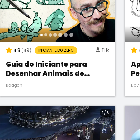
4.8
(49)
11.1k
INICIANTE DO ZERO
Guia do Iniciante para
Ap
Desenhar Animais de
Pe
Estimação
Rodgon
Davi
1
/
6