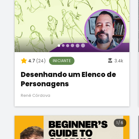
4.7
(24)
3.4k
INICIANTE
Desenhando um Elenco de
Personagens
René Córdova
1
/
6