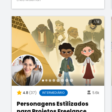
1
/
8
4.8
(37)
5.6k
INTERMEDIÁRIO
Personagens Estilizados
para Projetos Freelance