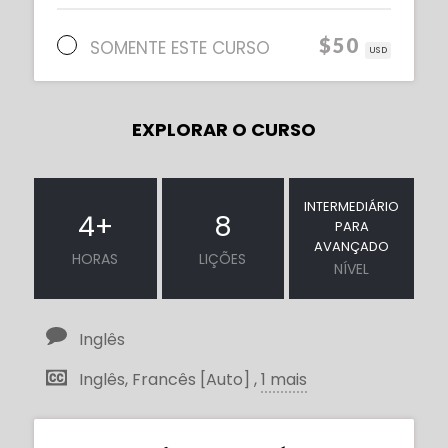
$50
SOMENTE ESTE CURSO
USD
EXPLORAR O CURSO
INTERMEDIÁRIO
4
+
8
PARA
AVANÇADO
HORAS
LIÇÕES
NÍVEL
Inglês
Inglês, Francês [Auto] ,
1 mais