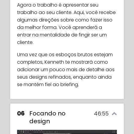
que você se aprofunda nela – pode ser
Agora o trabalho é apresentar seu
realmente empolgante e levar a
trabalho ao seu cliente. Aqui, você recebe
personagens inspiradores e memoráveis!
algumas direções sobre como fazer isso
da melhor forma. Você aprenderá a
Neste episódio, você aprende como
entrar na mentalidade de fingir ser um
Kenneth usa sua pesquisa e a coloca em
cliente.
um mood board ou uma folha de
referências para ligá-la ao briefing original
Uma vez que os esboços brutos estejam
e à história do personagem.
completos, Kenneth te mostrará como
adicionar um pouco mais de detalhe aos
seus designs refinados, enquanto ainda
se mantém fiel ao briefing.
06
Focando no
46:55
design