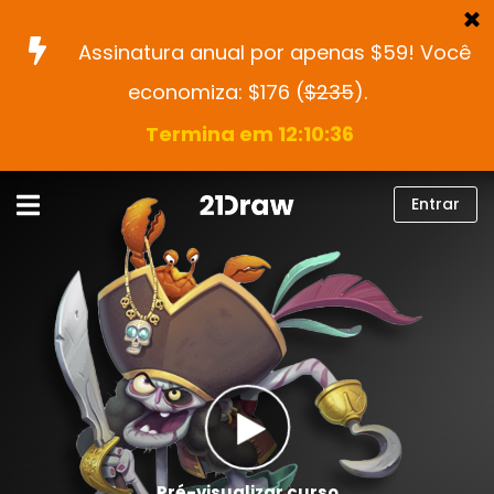
Assinatura anual por apenas $59! Você
economiza: $176 (
$235
).
Cursos
Termina em 12:10:35
Livros
Artistas
Entrar
Ajuda
Blog
Sobre nós
Entrar
Português
Pré-visualizar curso