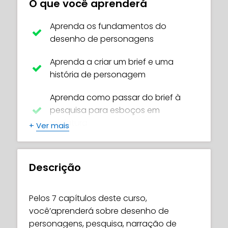
O que você aprenderá
Aprenda os fundamentos do
desenho de personagens
Aprenda a criar um brief e uma
história de personagem
Aprenda como passar do brief à
pesquisa para esboços em
miniatura
+
Ver mais
Aprenda como apresentar um brief a
um cliente
Descrição
Aprenda o processo de desenho
completo do início ao fim
Pelos 7 capítulos deste curso,
você’aprenderá sobre desenho de
Aprenda como acertar desings finais
personagens, pesquisa, narração de