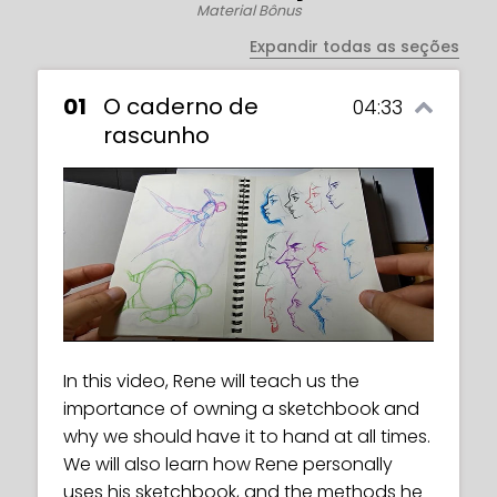
Material Bônus
Expandir todas as seções
01
O caderno de
04:33
rascunho
This is an exercise video in which we must
create both a male and a female
In this video, Rene will teach us the
character based on the body structures
importance of owning a sketchbook and
that we have been working on.
why we should have it to hand at all times.
We will also learn how Rene personally
uses his sketchbook, and the methods he