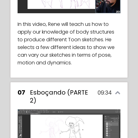
role in creating clothes that look natural
present us with a selection of
and realistic.
photographs to be used in the current
exercise. We will need to choose one, and
In this video, Rene will teach us how to
use it as a reference for a drawing.
apply our knowledge of body structures
In this video, we will learn how to represent
to produce different Toon sketches. He
motion and dynamics in our drawings in a
selects a few different ideas to show we
natural, realistic way. Rene will teach us
can vary our sketches in terms of pose,
how to use dimensions and our own
motion and dynamics.
common sense to produce the desired
results.
07
Esboçando (PARTE
09:34
2)