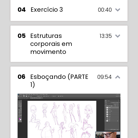
04
Exercício 3
00:40
05
Estruturas
13:35
corporais em
movimento
06
Esboçando (PARTE
09:54
1)
In this video we will learn how to draw
clothes on our characters. Rene will
demonstrate the importance of body
structures and how they play an integral
This is an exercise video in which Rene will