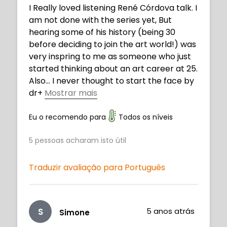
I Really loved listening René Córdova talk. I
am not done with the series yet, But
hearing some of his history (being 30
before deciding to join the art world!) was
very inspring to me as someone who just
started thinking about an art career at 25.
Also... I never thought to start the face by
dr
+
Mostrar mais
awing the mouth!! (The face is definitely
one of my worst places right now). He has
Eu o recomendo para
Todos os níveis
some great advice that I would expect
5
pessoas acharam isto útil
from an art teacher. Thanks! Can't wait to
watch more!
Traduzir avaliação para Português
S
5 anos atrás
Simone