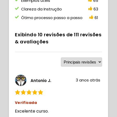
Exemplos úteis
65
Clareza da Instrução
63
Ótimo processo passo a passo
61
Exibindo
10
revisões de
111
revisões
& avaliações
3 anos atrás
Antonio J.
Verificada
Excelente curso.