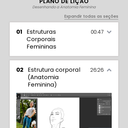
PLANO DE LIÇÃO
Desenhando a Anatomia Feminina
Expandir todas as seções
01
Estruturas
00:47
Corporais
Femininas
02
Estrutura corporal
26:26
(Anatomia
Feminina)
In this exercise, we must draw figures in
dynamic poses, in either a formal or a
Toon style.