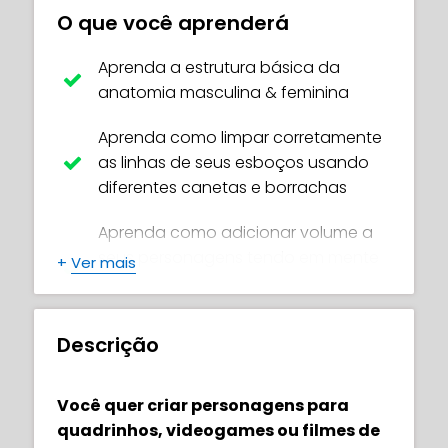
O que você aprenderá
Aprenda a estrutura básica da
anatomia masculina & feminina
Aprenda como limpar corretamente
as linhas de seus esboços usando
diferentes canetas e borrachas
Aprenda como adicionar volume a
seus personagens tendo em mente
+
Ver mais
as regras de geometria e da
anatomia
Descrição
Saiba como desenhar estruturas
sólidas do corpo permite desenhar
com eficácia em diferentes estilos
Você quer criar personagens para
quadrinhos, videogames ou filmes de
Aprenda como fazer estruturas