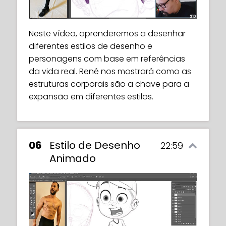
In this video, Rene will teach us his method
structure to build on.
for adding volume to the bodies of our
characters. We will apply the rules of
Neste vídeo, aprenderemos a desenhar
geometry and anatomy to create solid-
In this video, Rene will give us an exercise
diferentes estilos de desenho e
looking muscles and body parts.
to practise drawing body structures from
personagens com base em referências
three different perspectives.
da vida real. René nos mostrará como as
estruturas corporais são a chave para a
expansão em diferentes estilos.
06
Estilo de Desenho
22:59
Animado