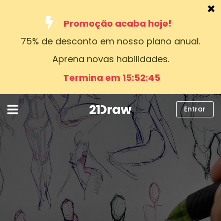
Promoção acaba hoje!
75% de desconto em nosso plano anual.
Cursos
Aprena novas habilidades.
Livros
Termina em 15:52:44
Artistas
Ajuda
Entrar
Blog
Sobre nós
Entrar
Português