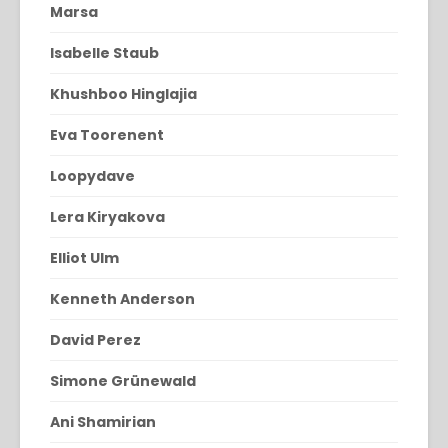
Marsa
Isabelle Staub
Khushboo Hinglajia
Eva Toorenent
Loopydave
Lera Kiryakova
Elliot Ulm
Kenneth Anderson
David Perez
Simone Grünewald
Ani Shamirian