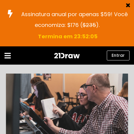
Assinatura anual por apenas $59! Você
economiza: $176 (
$235
).
Cursos
Termina em 23:52:04
Livros
Artistas
Entrar
Ajuda
Blog
Sobre nós
Entrar
Português