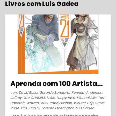
Livros com Luis Gadea
Aprenda com 100 Artistas Famosos (2014)
com
David Rosel
,
Gerardo Sandoval
,
Kenneth Anderson
,
Jeffrey Cruz CHAMBA
,
Loish
,
Loopydave
,
Michael Bills
,
Tom
Bancroft
,
Warren Louw
,
Randy Bishop
,
Wouter Tulp
,
Steve
Rude
,
Kim Jung Gi
,
Lorenzo Etherington
,
Luis Gadea