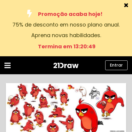
Promoção acaba hoje!
75% de desconto em nosso plano anual.
Cursos
Aprena novas habilidades.
Livros
Termina em 13:20:49
Artistas
Ajuda
Entrar
Blog
Sobre nós
Entrar
Português