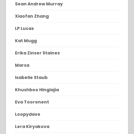
Sean Andrew Murray
Xiaofan Zhang
LP Lucas
Kat Mugg
Erika Zinser Staines
Marsa
Isabelle Staub
Khushboo Hinglajia
Eva Toorenent
Loopydave
Lera Kiryakova