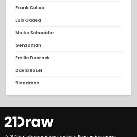
Frank Calicó
Luis Gadea
Meike Schneider
Genzoman
Emilie Decrock
David Rosel
Bleedman
O 21 Draw oferece cursos online e livros sobre como