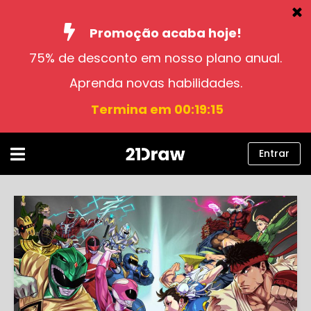
Promoção acaba hoje!
75% de desconto em nosso plano anual.
Cursos
Aprenda novas habilidades.
Livros
Termina em 00:19:14
Artistas
Ajuda
Entrar
Blog
Sobre nós
Entrar
Português