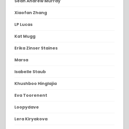
Sean Andrew Murray
Xiaofan Zhang
LP Lucas
Kat Mugg
Erika Zinser Staines
Marsa
Isabelle Staub
Khushboo Hinglajia
Eva Toorenent
Loopydave
Lera Kiryakova