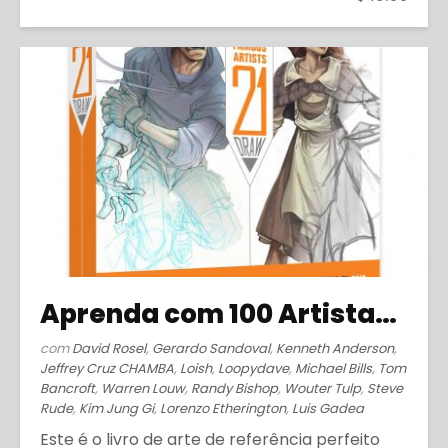
Aprenda com 100 Artistas Famosos (2014)
com
David Rosel
,
Gerardo Sandoval
,
Kenneth Anderson
,
Jeffrey Cruz CHAMBA
,
Loish
,
Loopydave
,
Michael Bills
,
Tom
Bancroft
,
Warren Louw
,
Randy Bishop
,
Wouter Tulp
,
Steve
Rude
,
Kim Jung Gi
,
Lorenzo Etherington
,
Luis Gadea
Este é o livro de arte de referência perfeito