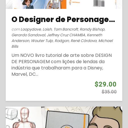
O Designer de Personagens (2019)
com
Loopydave
,
Loish
,
Tom Bancroft
,
Randy Bishop
,
Gerardo Sandoval
,
Jeffrey Cruz CHAMBA
,
Kenneth
Anderson
,
Wouter Tulp
,
Rodgon
,
René Córdova
,
Michael
Bills
Um NOVO livro tutorial de arte sobre DESIGN
DE PERSONAGEM com lições de lendas da
indústria que trabalharam para a Disney,
Marvel, DC...
$29.00
$35.00