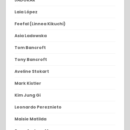
JADOKAR
Laia López
Feefal (Linnea Kikuchi)
Asia Ladowska
Tom Bancroft
Tony Bancroft
Aveline Stokart
Mark Kistler
Kim Jung Gi
Leonardo Pereznieto
Maisie Matilda