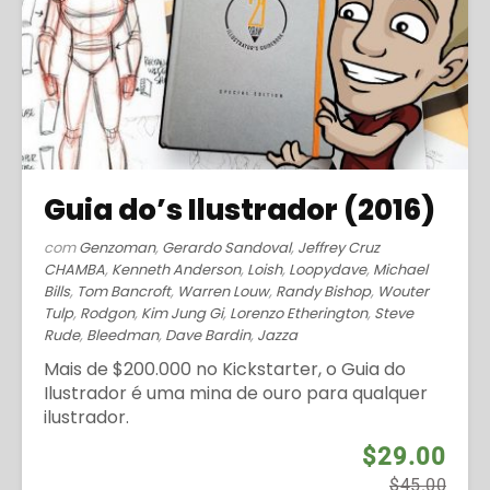
Guia do’s Ilustrador (2016)
com
Genzoman
,
Gerardo Sandoval
,
Jeffrey Cruz
CHAMBA
,
Kenneth Anderson
,
Loish
,
Loopydave
,
Michael
Bills
,
Tom Bancroft
,
Warren Louw
,
Randy Bishop
,
Wouter
Tulp
,
Rodgon
,
Kim Jung Gi
,
Lorenzo Etherington
,
Steve
Rude
,
Bleedman
,
Dave Bardin
,
Jazza
Mais de $200.000 no Kickstarter, o Guia do
Ilustrador é uma mina de ouro para qualquer
ilustrador.
$29.00
$45.00