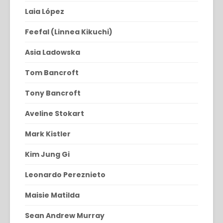
Laia López
Feefal (Linnea Kikuchi)
Asia Ladowska
Tom Bancroft
Tony Bancroft
Aveline Stokart
Mark Kistler
Kim Jung Gi
Leonardo Pereznieto
Maisie Matilda
Sean Andrew Murray