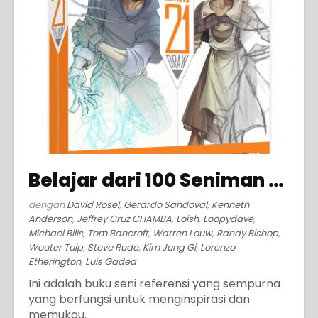
Belajar dari 100 Seniman Terkenal (2014)
dengan
David Rosel
,
Gerardo Sandoval
,
Kenneth
Anderson
,
Jeffrey Cruz CHAMBA
,
Loish
,
Loopydave
,
Michael Bills
,
Tom Bancroft
,
Warren Louw
,
Randy Bishop
,
Wouter Tulp
,
Steve Rude
,
Kim Jung Gi
,
Lorenzo
Etherington
,
Luis Gadea
Ini adalah buku seni referensi yang sempurna
yang berfungsi untuk menginspirasi dan
memukau.