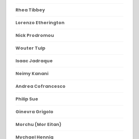
Rhea Tibbey
Lorenzo Etherington
Nick Prodromou
Wouter Tulp
Isaac Jadraque
Neimy Kanani
Andrea Cofrancesco
Philip Sue
Ginevra Grigolo
Morchu (Mor Eitan)
Mychael Hennig