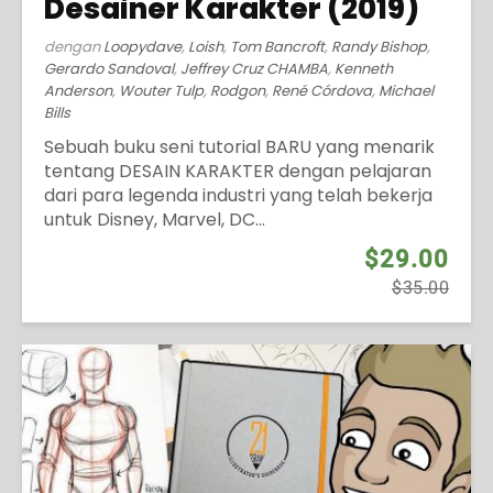
Desainer Karakter (2019)
dengan
Loopydave
,
Loish
,
Tom Bancroft
,
Randy Bishop
,
Gerardo Sandoval
,
Jeffrey Cruz CHAMBA
,
Kenneth
Anderson
,
Wouter Tulp
,
Rodgon
,
René Córdova
,
Michael
Bills
Sebuah buku seni tutorial BARU yang menarik
tentang DESAIN KARAKTER dengan pelajaran
dari para legenda industri yang telah bekerja
untuk Disney, Marvel, DC...
$29.00
$35.00