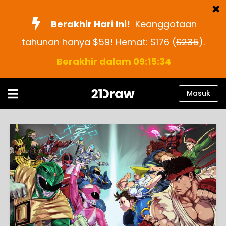
Berakhir Hari Ini!
Keanggotaan
tahunan hanya $59! Hemat: $176 (
$235
).
Kursus
Berakhir dalam 09:15:33
Buku
Seniman
Masuk
Bantuan
Blog
Tentang kami
Masuk
Bahasa
Indonesia