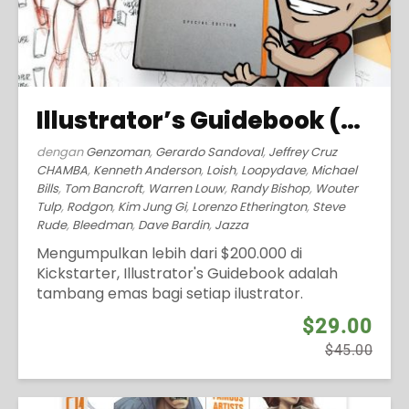
Illustrator’s Guidebook (2016)
dengan
Genzoman
,
Gerardo Sandoval
,
Jeffrey Cruz
CHAMBA
,
Kenneth Anderson
,
Loish
,
Loopydave
,
Michael
Bills
,
Tom Bancroft
,
Warren Louw
,
Randy Bishop
,
Wouter
Tulp
,
Rodgon
,
Kim Jung Gi
,
Lorenzo Etherington
,
Steve
Rude
,
Bleedman
,
Dave Bardin
,
Jazza
Mengumpulkan lebih dari $200.000 di
Kickstarter, Illustrator's Guidebook adalah
tambang emas bagi setiap ilustrator.
$29.00
$45.00