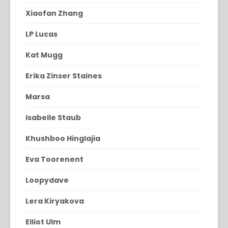
Xiaofan Zhang
LP Lucas
Kat Mugg
Erika Zinser Staines
Marsa
Isabelle Staub
Khushboo Hinglajia
Eva Toorenent
Loopydave
Lera Kiryakova
Elliot Ulm