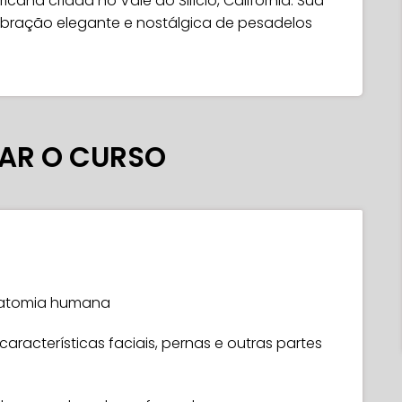
cana criada no Vale do Silício, Califórnia. Sua
vibração elegante e nostálgica de pesadelos
AR O CURSO
natomia humana
aracterísticas faciais, pernas e outras partes