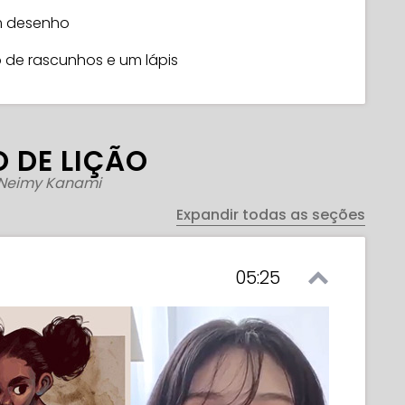
em desenho
 de rascunhos e um lápis
 DE LIÇÃO
Neimy Kanami
Expandir todas as seções
05:25