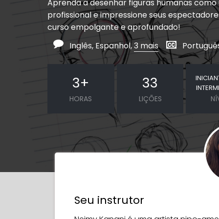
Aprenda a desenhar figuras humanas como
profissional e impressione seus espectador
curso empolgante e aprofundado!
Inglês, Espanhol,
3 mais
Português
INICIA
3
+
33
INTERM
HORAS
LIÇÕES
NÍ
Seu instrutor