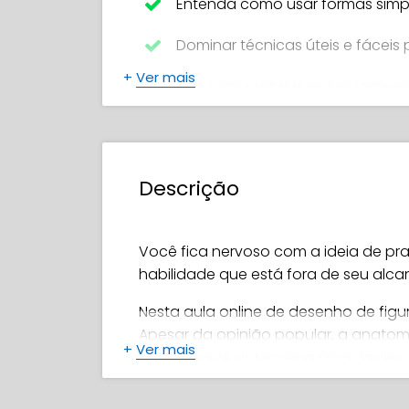
Entenda como usar formas simp
Dominar técnicas úteis e fáceis p
+
Ver mais
Crie suas próprias poses incrívei
Evitar erros comuns para inicia
Descubra como estudar correta
Descrição
Como medir corretamente para
Junte tudo isso para criar suas p
Você fica nervoso com a ideia de pra
habilidade que está fora de seu al
Nesta aula online de desenho de figu
Apesar da opinião popular, a anato
+
Ver mais
luta! Se você aprender a abordagem
suas habilidades sem todas as dores