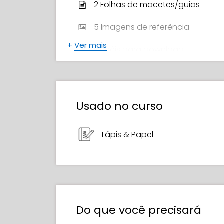
2 Folhas de macetes/guias
5 Imagens de referência
+
Ver mais
Pincéis para download
Lista de livros recomendados
Material bônus
Usado no curso
Arquivos fonte em PSD
Lápis & Papel
Certificado de Conclusão
Do que você precisará