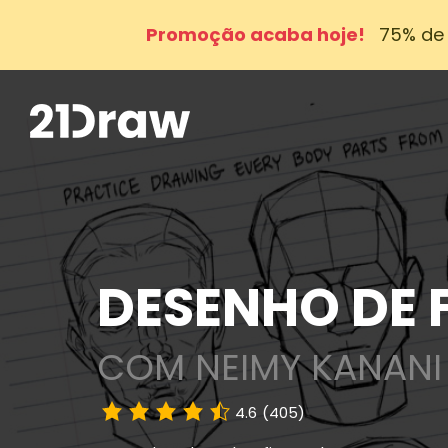
Promoção acaba hoje!
75% de 
DESENHO DE 
COM NEIMY KANANI
4.6
(405)