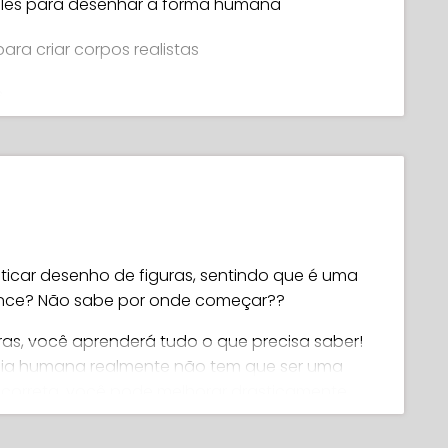
les para desenhar a forma humana
ara criar corpos realistas
s
ntes, tais como tangentes e "escadas"
mente as imagens dos modelos de figuras
 desenhar proporções humanas precisas
róprias belas ilustrações
ticar desenho de figuras, sentindo que é uma
cance? Não sabe por onde começar??
ras, você aprenderá tudo o que precisa saber!
mia humana realmente não tem que ser uma
 correta, você pode melhorar drasticamente
 de cabeça e frustrações.