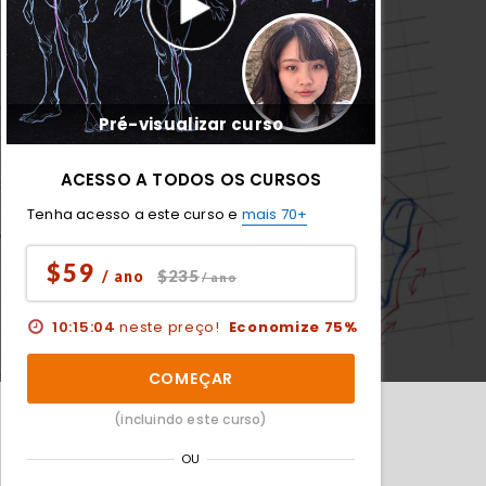
Pré-visualizar curso
ACESSO A TODOS OS CURSOS
Tenha acesso a este curso e
mais 70+
$59
$235
/ ano
/ ano
10:15:03
neste preço!
Economize 75%
COMEÇAR
(incluindo este curso)
OU