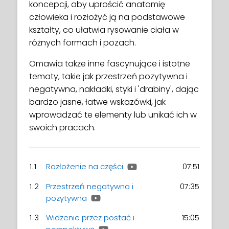
koncepcji, aby uprościć anatomię
człowieka i rozłożyć ją na podstawowe
kształty, co ułatwia rysowanie ciała w
różnych formach i pozach.
Omawia także inne fascynujące i istotne
tematy, takie jak przestrzeń pozytywna i
negatywna, nakładki, styki i 'drabiny', dając
bardzo jasne, łatwe wskazówki, jak
wprowadzać te elementy lub unikać ich w
swoich pracach.
1.1
Rozłożenie na części
07:51
1.2
Przestrzeń negatywna i
07:35
pozytywna
1.3
Widzenie przez postać i
15:05