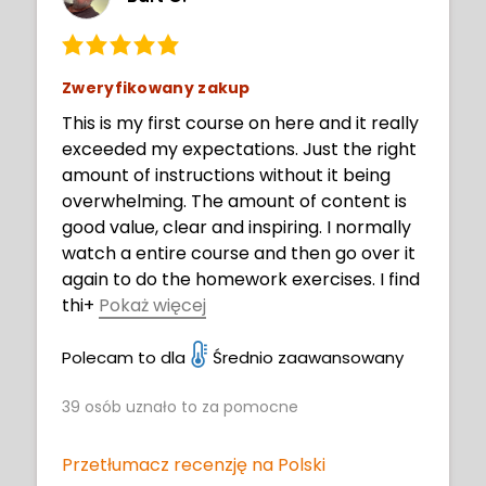
Zweryfikowany zakup
This is my first course on here and it really
exceeded my expectations. Just the right
amount of instructions without it being
overwhelming. The amount of content is
good value, clear and inspiring. I normally
watch a entire course and then go over it
again to do the homework exercises. I find
thi
+
Pokaż więcej
s gets my mind focused in what to expect.
This course will be very beneficial getting
Polecam to dla
Średnio zaawansowany
to improve my art journey. BTW I am 73
39
osób uznało to za pomocne
years old and believe you are never to old
to play with art and create. Thank you
Neimy well done.
Przetłumacz recenzję na Polski