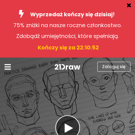
Wyprzedaż kończy się dzisiaj!
75% zniżki na nasze roczne członkostwo.
Kursy
Zdobądź umiejętności, które spełniają.
Książki
Kończy się za 22:10:51
Artyści
Pomoc
Zaloguj się
Blog
O nas
Zaloguj się
Polski