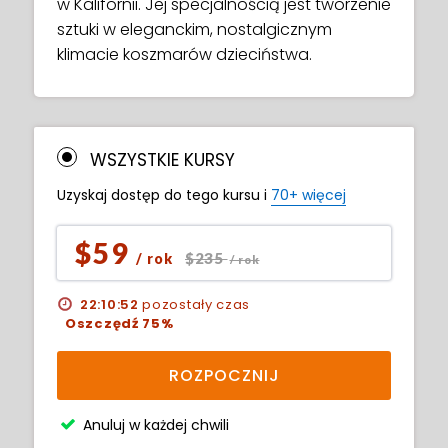
w Kalifornii. Jej specjalnością jest tworzenie
sztuki w eleganckim, nostalgicznym
klimacie koszmarów dzieciństwa.
WSZYSTKIE KURSY
Uzyskaj dostęp do tego kursu i
70+ więcej
$59
$235
/ rok
/ rok
22:10:51
pozostały czas
Oszczędź 75%
ROZPOCZNIJ
Anuluj w każdej chwili