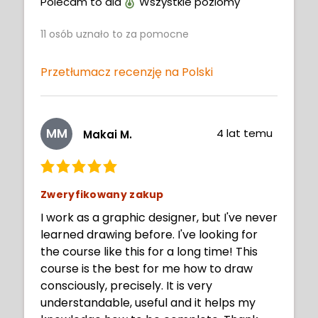
Neimy, you are fantastic!
Polecam to dla
Wszystkie poziomy
11
osób uznało to za pomocne
Przetłumacz recenzję na Polski
MM
4 lat temu
Makai M.
Zweryfikowany zakup
I work as a graphic designer, but I've never
learned drawing before. I've looking for
the course like this for a long time! This
course is the best for me how to draw
consciously, precisely. It is very
understandable, useful and it helps my