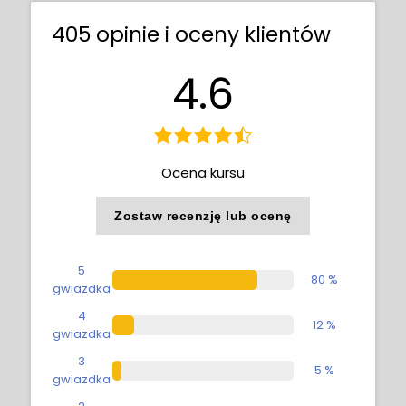
405 opinie i oceny klientów
4.6
Ocena kursu
Zostaw recenzję lub ocenę
5
80 %
gwiazdka
4
12 %
gwiazdka
3
5 %
gwiazdka