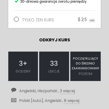
30-dniowa gwarancja zwrotu pieniędzy
$25
TYLKO TEN KURS
USD
ODKRYJ KURS
POCZĄTKUJĄCY
3
+
33
DO ŚREDNIO
ZAAWANSOWANY
GODZINY
LEKCJE
POZIOM
Angielski, Hiszpański ,
3 więcej
Polski [Auto], Angielski ,
8 więcej