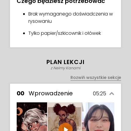
Czego będziesz potrzebować
przewodnictwu i fachowemu
coachingowi Neimy już dziś!
Brak wymaganego doświadczenia w
rysowaniu
Tylko papier/szkicownik i ołówek
PLAN LEKCJI
z Neimy Kanami
Rozwiń wszystkie sekcje
00
Wprowadzenie
05:25