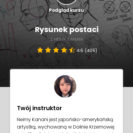
Podgląd kursu
Rysunek postaci
Z NEIMY KANANI
4.6
(405)
Twój instruktor
Neimy Kanani jest japońsko-amerykańską
artystką, wychowaną w Dolinie Krzemowej