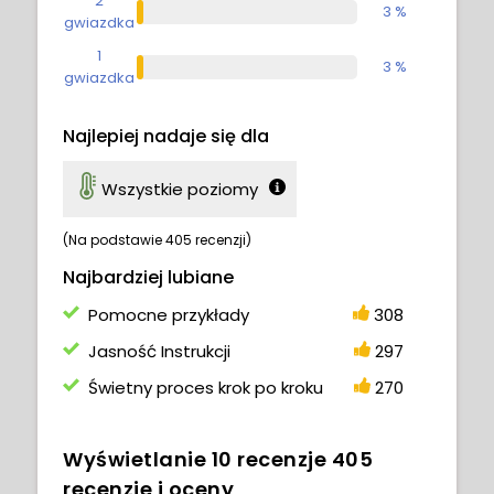
2
3 %
gwiazdka
1
3 %
gwiazdka
Najlepiej nadaje się dla
Wszystkie poziomy
(Na podstawie 405 recenzji)
Najbardziej lubiane
Pomocne przykłady
308
Jasność Instrukcji
297
Świetny proces krok po kroku
270
Wyświetlanie
10
recenzje
405
recenzje i oceny