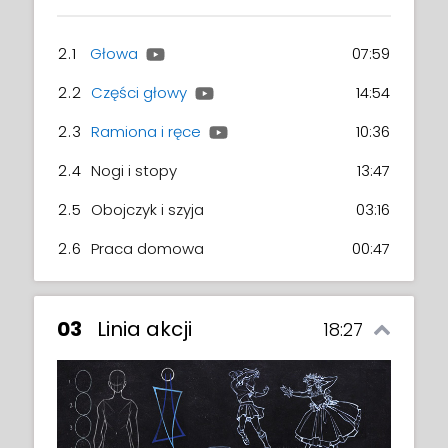
2.1
Głowa
07:59
2.2
Części głowy
14:54
2.3
Ramiona i ręce
10:36
2.4
Nogi i stopy
13:47
2.5
Obojczyk i szyja
03:16
2.6
Praca domowa
00:47
03
Linia akcji
18:27