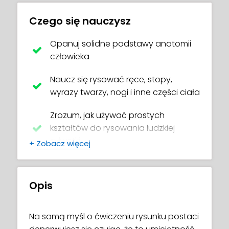
Czego się nauczysz
Opanuj solidne podstawy anatomii
człowieka
Naucz się rysować ręce, stopy,
wyrazy twarzy, nogi i inne części ciała
Zrozum, jak używać prostych
kształtów do rysowania ludzkiej
sylwetki
+
Zobacz więcej
Opanuj przydatne i łatwe techniki
tworzenia realistycznych ciał
Opis
Stwórz własne niesamowite pozy
Na samą myśl o ćwiczeniu rysunku postaci
Unikaj powszechnych błędów