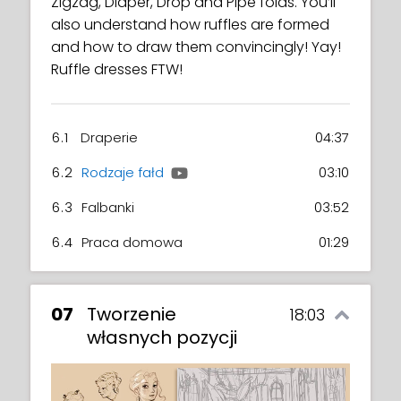
Zigzag, Diaper, Drop and Pipe folds. You’ll
also understand how ruffles are formed
and how to draw them convincingly! Yay!
Ruffle dresses FTW!
6.1
Draperie
04:37
6.2
Rodzaje fałd
03:10
6.3
Falbanki
03:52
6.4
Praca domowa
01:29
07
Tworzenie
18:03
własnych pozycji