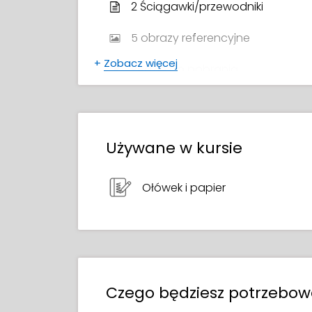
2 Ściągawki/przewodniki
5 obrazy referencyjne
+
Zobacz więcej
Pędzle do pobrania
Lista polecanych książek
Dodatkowy materiał
Używane w kursie
Pliki źródłowe PSD
Ołówek i papier
Certyfikat ukończenia kursu
Czego będziesz potrzebo