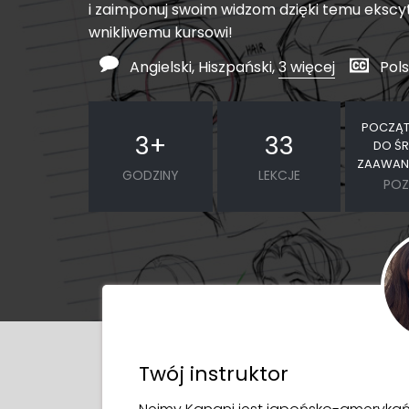
i zaimponuj swoim widzom dzięki temu ekscy
wnikliwemu kursowi!
Angielski, Hiszpański,
3 więcej
Pols
POCZĄT
3
+
33
DO ŚR
ZAAWAN
GODZINY
LEKCJE
POZ
Twój instruktor