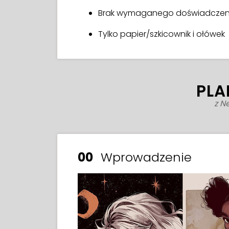
Brak wymaganego doświadczeni
Tylko papier/szkicownik i ołówek
PLA
z N
00
Wprowadzenie