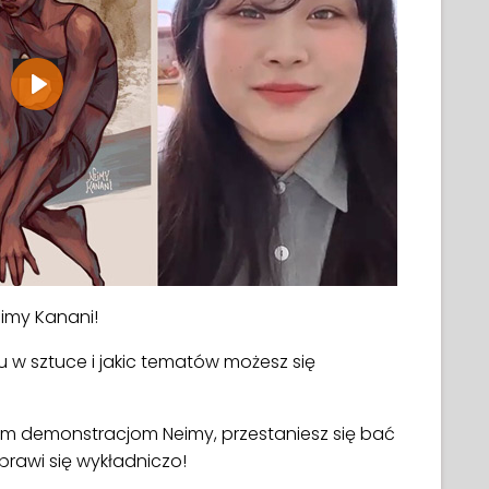
Play
eimy Kanani!
u w sztuce i jakic tematów możesz się
ym demonstracjom Neimy, przestaniesz się bać
prawi się wykładniczo!