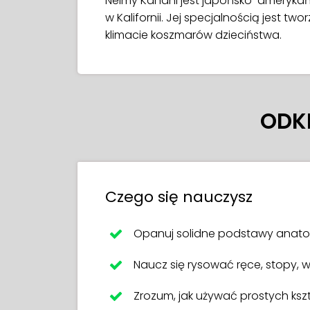
Neimy Kanani jest japońsko-amerykań
w Kalifornii. Jej specjalnością jest tw
klimacie koszmarów dzieciństwa.
ODK
Czego się nauczysz
Opanuj solidne podstawy anatom
Naucz się rysować ręce, stopy, wy
Zrozum, jak używać prostych kszt