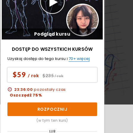
Podgląd kursu
DOSTĘP DO WSZYSTKICH KURSÓW
Uzyskaj dostęp do tego kursu i
70+ więcej
$59
$235
/ rok
/ rok
23:35:58
pozostały czas
Oszczędź 75%
ROZPOCZNIJ
(w tym ten kurs)
LUB