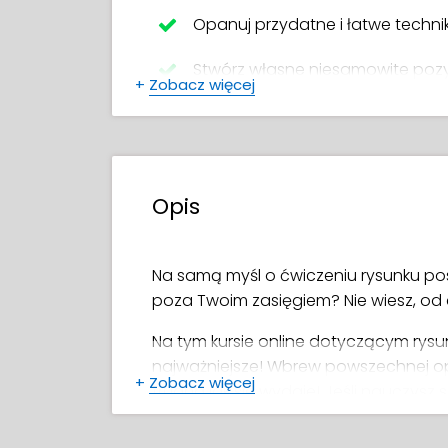
Opanuj przydatne i łatwe technik
Stwórz własne niesamowite poz
+
Zobacz więcej
Unikaj powszechnych błędów pocz
Dowiedz się, jak poprawnie stud
Opis
Jak prawidłowo mierzyć, aby ry
Połącz wszystko razem, aby stwo
Na samą myśl o ćwiczeniu rysunku pos
poza Twoim zasięgiem? Nie wiesz, o
Na tym kursie online dotyczącym rysu
najważniejsze! Wbrew powszechnej opi
+
Zobacz więcej
trudna jak się wydaje! Jeśli nauczysz
poprawić swoje umiejętności bez bólu g