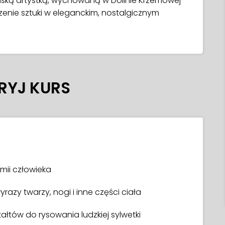
ską artystką, wychowaną w Dolinie Krzemowej
orzenie sztuki w eleganckim, nostalgicznym
RYJ KURS
ii człowieka
razy twarzy, nogi i inne części ciała
ałtów do rysowania ludzkiej sylwetki