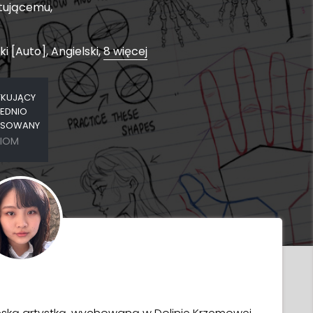
tującemu,
ki [Auto], Angielski,
8 więcej
KUJĄCY
EDNIO
SOWANY
IOM