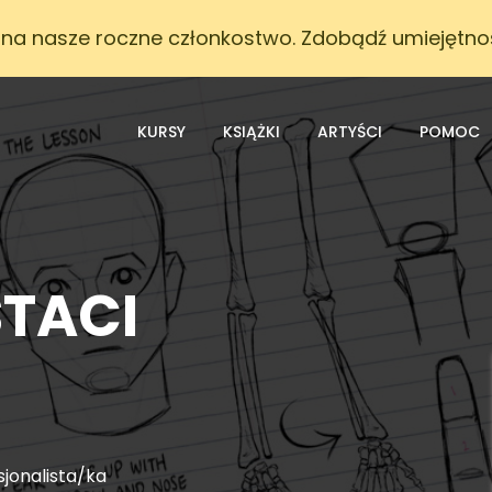
 na nasze roczne członkostwo. Zdobądź umiejętnośc
KURSY
KSIĄŻKI
ARTYŚCI
POMOC
TACI
sjonalista/ka