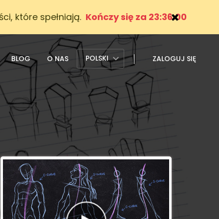
i, które spełniają.
Kończy się za 23:35:58
POLSKI
BLOG
O NAS
ZALOGUJ SIĘ