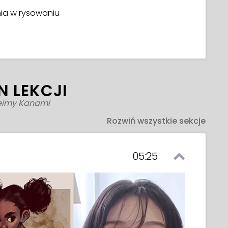
a w rysowaniu
N LEKCJI
eimy Kanami
Rozwiń wszystkie sekcje
05:25