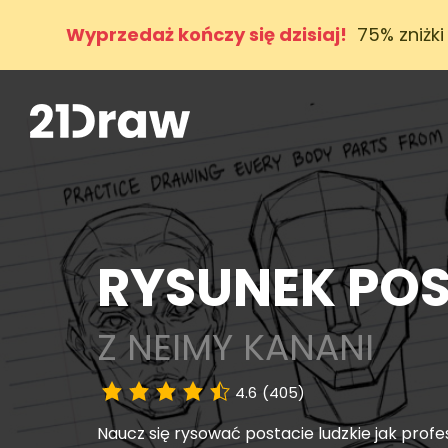
Wyprzedaż kończy się dzisiaj!
75% zniżki
RYSUNEK POS
Z NEIMY KANANI
4.6
(405)
Naucz się rysować postacie ludzkie jak profe