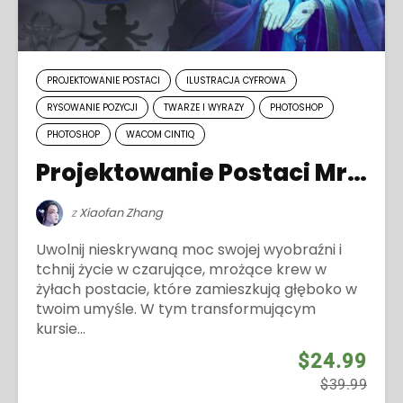
PROJEKTOWANIE POSTACI
ILUSTRACJA CYFROWA
RYSOWANIE POZYCJI
TWARZE I WYRAZY
PHOTOSHOP
PHOTOSHOP
WACOM CINTIQ
Projektowanie Postaci Mrocznej Fantazji
z
Xiaofan Zhang
Uwolnij nieskrywaną moc swojej wyobraźni i
tchnij życie w czarujące, mrożące krew w
żyłach postacie, które zamieszkują głęboko w
twoim umyśle. W tym transformującym
kursie...
$24.99
$39.99