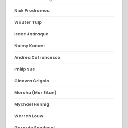
Nick Prodromou
Wouter Tulp
Isaac Jadraque
Neimy Kanani
Andrea Cofrancesco
Philip Sue
Ginevra Grigolo
Morchu (Mor Eitan)
Mychael Hennig
Warren Louw
Gerardo Sandoval