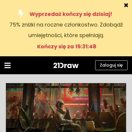
Wyprzedaż kończy się dzisiaj!
75% zniżki na roczne członkostwo. Zdobądź
Kursy
umiejętności, które spełniają.
Książki
Kończy się za 15:31:47
Artyści
Pomoc
Zaloguj się
Blog
O nas
Zaloguj się
Polski