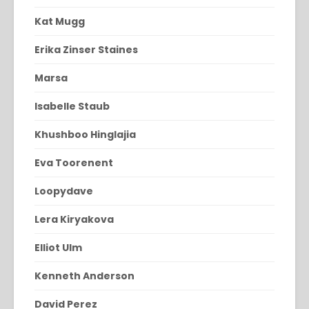
Kat Mugg
Erika Zinser Staines
Marsa
Isabelle Staub
Khushboo Hinglajia
Eva Toorenent
Loopydave
Lera Kiryakova
Elliot Ulm
Kenneth Anderson
David Perez