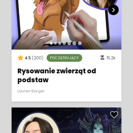
4.5
(200)
15.2k
POCZĄTKUJĄCY
Rysowanie zwierząt od
podstaw
Lauren Barger