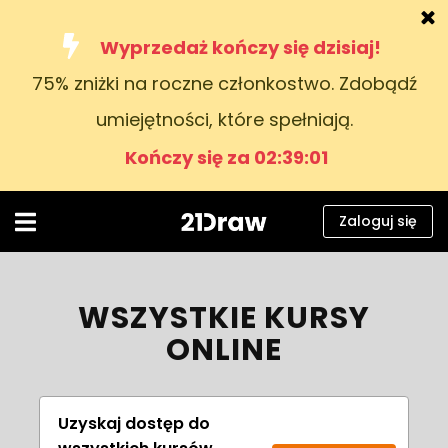
Wyprzedaż kończy się dzisiaj!
75% zniżki na roczne członkostwo. Zdobądź
Kursy
umiejętności, które spełniają.
Książki
Kończy się za 02:38:59
Artyści
Pomoc
Zaloguj się
Blog
O nas
WSZYSTKIE KURSY
ONLINE
Zaloguj się
Polski
Uzyskaj dostęp do