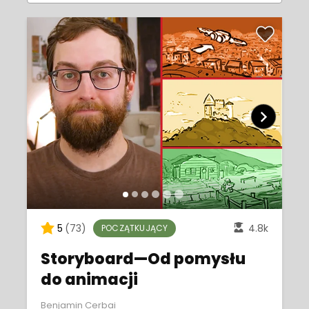
5
(73)
4.8k
POCZĄTKUJĄCY
Storyboard—Od pomysłu
do animacji
Benjamin Cerbai