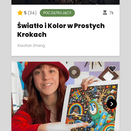
5
(34)
7k
POCZĄTKUJĄCY
Światło i Kolor w Prostych
Krokach
Xiaofan Zhang