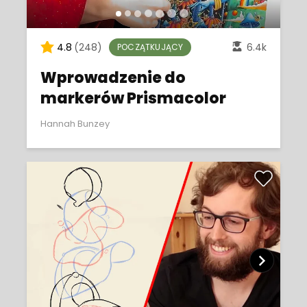
4.8
(248)
6.4k
POCZĄTKUJĄCY
Wprowadzenie do
markerów Prismacolor
Hannah Bunzey