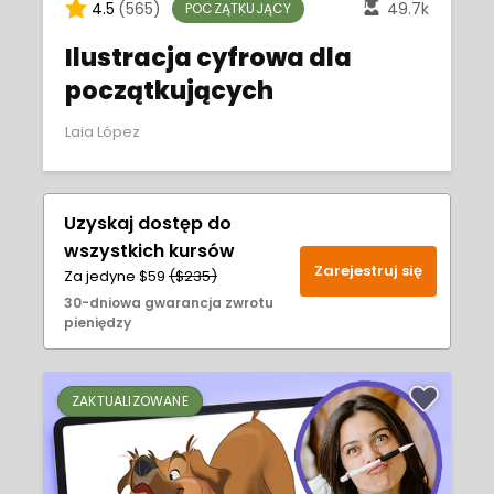
4.5
(565)
49.7k
POCZĄTKUJĄCY
Ilustracja cyfrowa dla
początkujących
Laia López
Uzyskaj dostęp do
wszystkich kursów
Zarejestruj się
Za jedyne $59
($235)
30-dniowa gwarancja zwrotu
pieniędzy
ZAKTUALIZOWANE