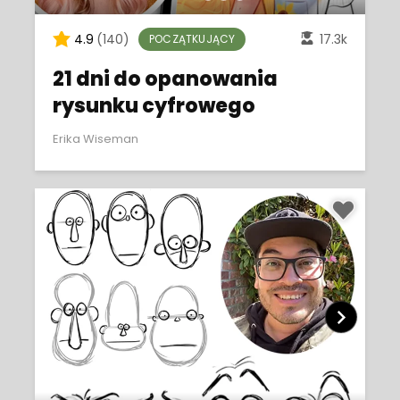
4.9
(140)
17.3k
POCZĄTKUJĄCY
21 dni do opanowania
rysunku cyfrowego
Erika Wiseman