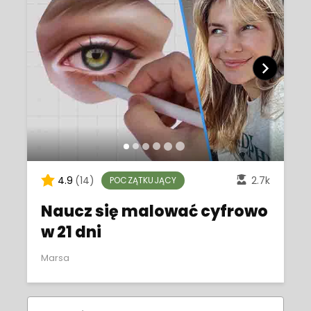
4.9
(14)
2.7k
POCZĄTKUJĄCY
Naucz się malować cyfrowo
w 21 dni
Marsa