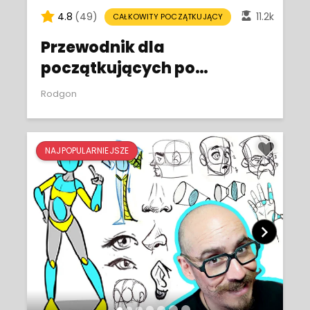
4.8
(49)
11.2k
CAŁKOWITY POCZĄTKUJĄCY
Przewodnik dla
początkujących po
rysowaniu zwierząt
Rodgon
domowych
NAJPOPULARNIEJSZE