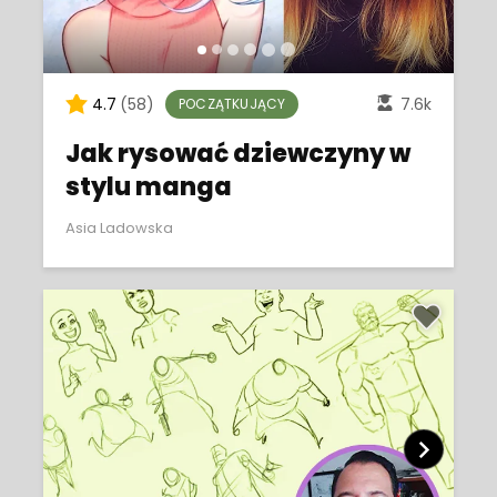
4.7
(58)
7.6k
POCZĄTKUJĄCY
Jak rysować dziewczyny w
stylu manga
Asia Ladowska