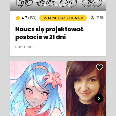
4.7
(153)
21.5k
CAŁKOWITY POCZĄTKUJĄCY
Naucz się projektować
postacie w 21 dni
David Perez