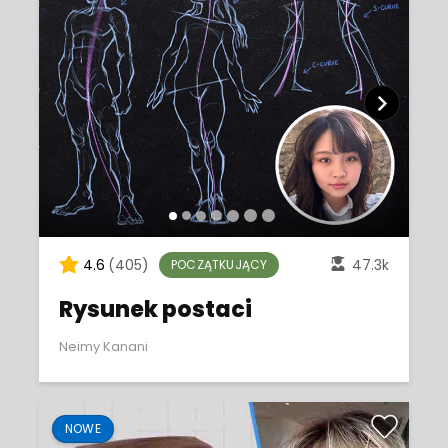
4.6
(405)
47.3k
POCZĄTKUJĄCY
Rysunek postaci
Neimy Kanani
NOWE