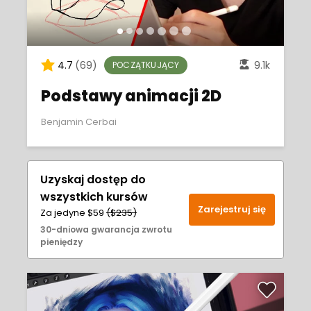
4.7
(69)
9.1k
POCZĄTKUJĄCY
Podstawy animacji 2D
Benjamin Cerbai
Uzyskaj dostęp do
wszystkich kursów
Zarejestruj się
Za jedyne $59
($235)
30-dniowa gwarancja zwrotu
pieniędzy