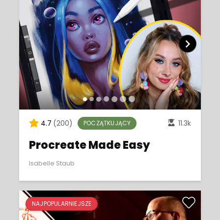
4.7
(200)
11.3k
POCZĄTKUJĄCY
Procreate Made Easy
Isabelle Staub
NAJPOPULARNIEJSZE