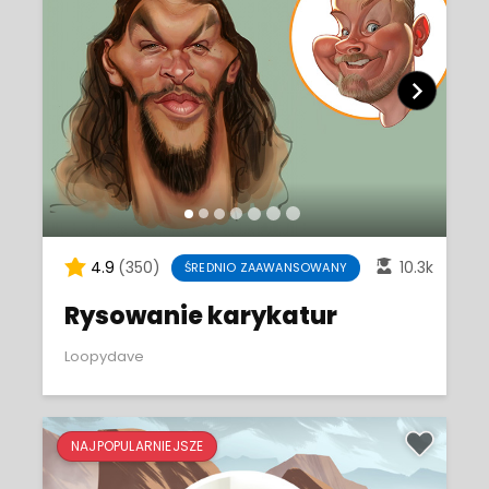
4.9
(350)
10.3k
ŚREDNIO ZAAWANSOWANY
Rysowanie karykatur
Loopydave
NAJPOPULARNIEJSZE