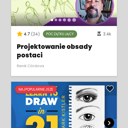
4.7
(24)
3.4k
POCZĄTKUJĄCY
Projektowanie obsady
postaci
René Córdova
NAJPOPULARNIEJSZE