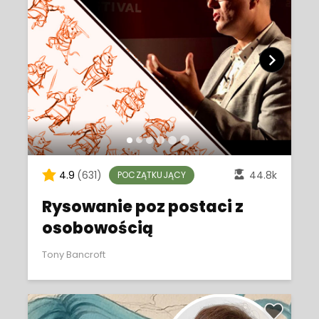
4.9
(631)
44.8k
POCZĄTKUJĄCY
Rysowanie poz postaci z
osobowością
Tony Bancroft