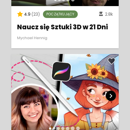
4.9
(23)
2.8k
POCZĄTKUJĄCY
Naucz się Sztuki 3D w 21 Dni
Mychael Hennig