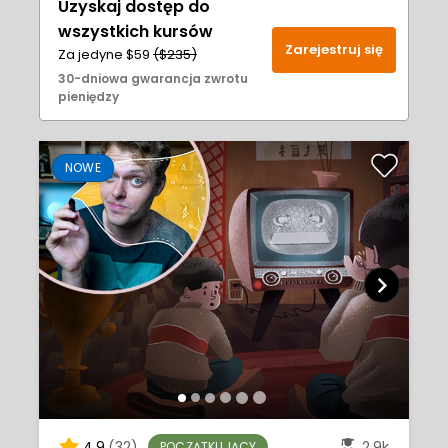
Uzyskaj dostęp do
wszystkich kursów
Zarejestruj się
Za jedyne $59
($235)
30-dniowa gwarancja zwrotu
pieniędzy
NOWE
4.9
(32)
2.9k
POCZĄTKUJĄCY