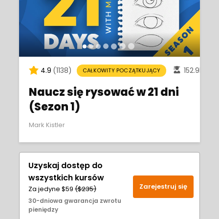
4.9
(1138)
152.9k
CAŁKOWITY POCZĄTKUJĄCY
Naucz się rysować w 21 dni
(Sezon 1)
Mark Kistler
Uzyskaj dostęp do
wszystkich kursów
Zarejestruj się
Za jedyne $59
($235)
30-dniowa gwarancja zwrotu
pieniędzy