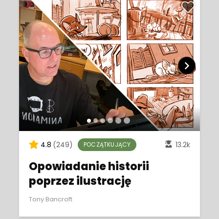
4.8
(249)
13.2k
POCZĄTKUJĄCY
Opowiadanie historii
poprzez ilustrację
Tony Bancroft