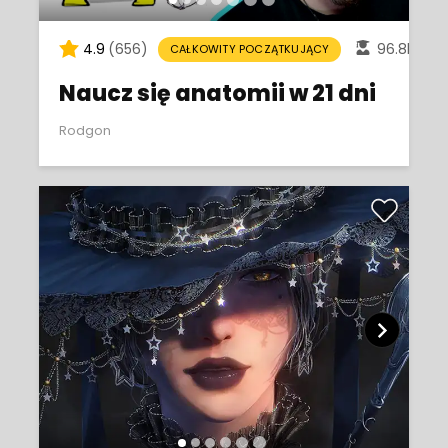
4.9
(656)
96.8k
CAŁKOWITY POCZĄTKUJĄCY
Naucz się anatomii w 21 dni
Rodgon