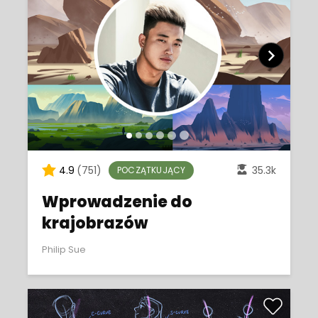
4.9
(751)
35.3k
POCZĄTKUJĄCY
Wprowadzenie do
krajobrazów
Philip Sue