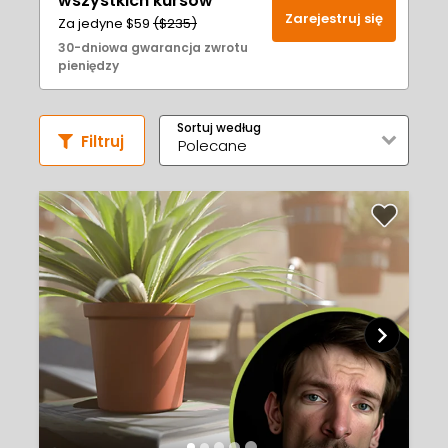
wszystkich kursów
Zarejestruj się
Za jedyne $59
($235)
30-dniowa gwarancja zwrotu
pieniędzy
Sortuj według
Filtruj
Polecane