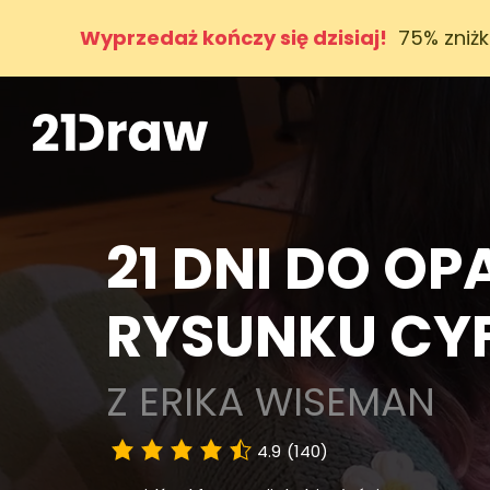
Wyprzedaż kończy się dzisiaj!
75% zniżk
21 DNI DO O
RYSUNKU C
Z ERIKA WISEMAN
4.9
(140)