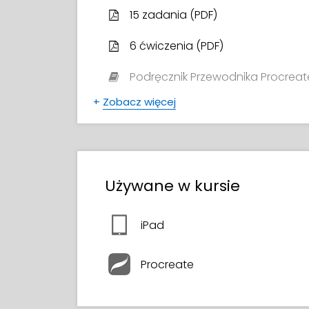
15 zadania (PDF)
6 ćwiczenia (PDF)
Podręcznik Przewodnika Procreat
+
Zobacz więcej
Pędzle do pobrania
31 obrazy procesu
Warstwowe pliki Procreate
Używane w kursie
Warstwowe pliki Photoshop
iPad
Certyfikat ukończenia kursu
Procreate