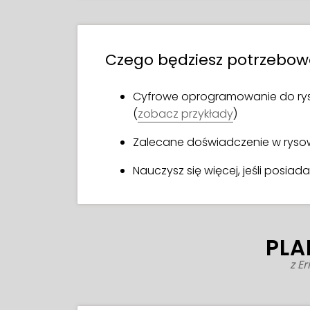
Czego będziesz potrzebo
Cyfrowe oprogramowanie do ryso
(
zobacz przykłady
)
Zalecane doświadczenie w ryso
Nauczysz się więcej, jeśli posiad
PLA
z E