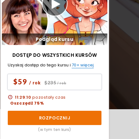
Podgląd kursu
DOSTĘP DO WSZYSTKICH KURSÓW
Uzyskaj dostęp do tego kursu i
70+ więcej
$59
$235
/ rok
/ rok
11:29:09
pozostały czas
Oszczędź 75%
ROZPOCZNIJ
(w tym ten kurs)