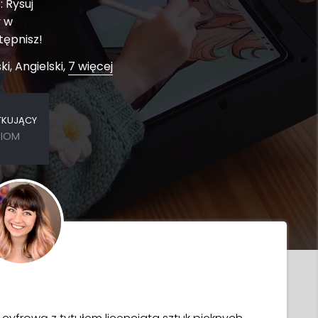
: Rysuj
y w
tępnisz!
ki, Angielski,
7 więcej
TKUJĄCY
ZIOM