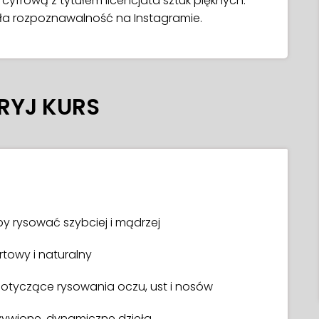
 cyfrową z tytułem licencjata sztuk pięknych.
yła rozpoznawalność na Instagramie.
RYJ KURS
by rysować szybciej i mądrzej
towy i naturalny
 dotyczące rysowania oczu, ust i nosów
ożywione, dynamiczne dzieła