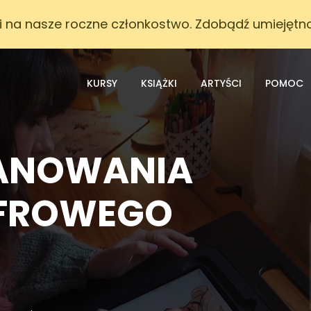
i na nasze roczne członkostwo. Zdobądź umiejętnoś
KURSY
KSIĄŻKI
ARTYŚCI
POMOC
PANOWANIA
YFROWEGO