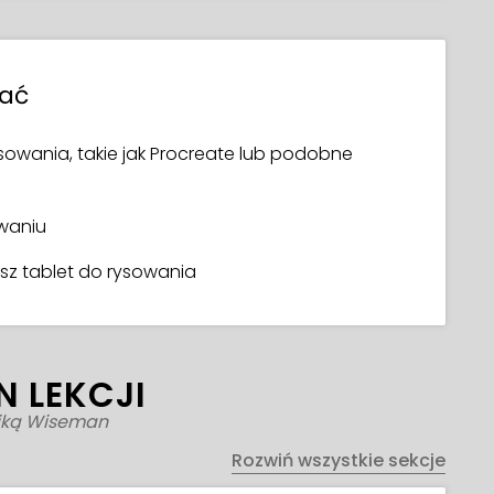
wać
wania, takie jak Procreate lub podobne
waniu
asz tablet do rysowania
N LEKCJI
riką Wiseman
Rozwiń wszystkie sekcje