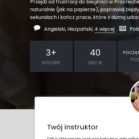
Przejdź od frustracji do biegłości w Procreate
naturalnie (jak na papierze), poprawiaj błęd
sekundach i kończ prace, które z dumą udos
Angielski, Hiszpański,
4 więcej
Pols
3
+
40
POCZĄ
PO
GODZINY
LEKCJE
Twój instruktor