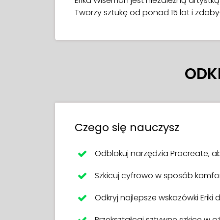
Erika Wiseman jest niezależną artystką
Tworzy sztukę od ponad 15 lat i zdob
ODK
Czego się nauczysz
Odblokuj narzędzia Procreate, a
Szkicuj cyfrowo w sposób komfor
Odkryj najlepsze wskazówki Eriki
Przekształcaj sztywne szkice w 