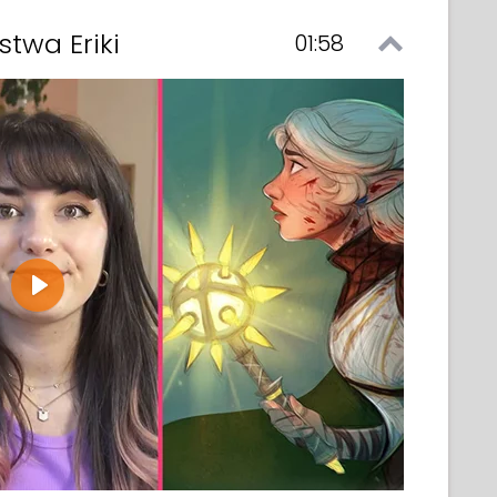
twa Eriki
01:58
Play