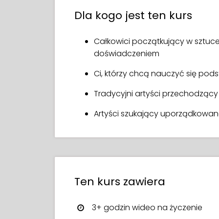
Rozświetl swoje dzieło świecący
zmaganiami. Nauczysz się używać Procr
Dla kogo jest ten kurs
proces pracy, umiejętnie korzystać z 
Ona pokaże ci eksperckie triki, które
Całkowici początkujący w sztuce
piękne kolory, opanować narzędzia p
doświadczeniem
oświetlenie do twojej pracy. Na każ
pomogą utrwalić zdobytą wiedzę, dają
Ci, którzy chcą nauczyć się podst
Niezależnie czy jesteś całkowicie po
Tradycyjni artyści przechodzący
pewności siebie, ten kurs daje ci fun
Artyści szukający uporządkowa
Pożegnaj się z frustracją – zacznij rys
Ten kurs zawiera
3+ godzin wideo na życzenie