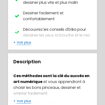
dessiner plus vite et plus malin
Dessiner facilement et
confortablement
Découvrez les conseils d'Erika pour
dessiner les yeux, la bouche et le nez
+
Voir plus
Passer d'un croquis rigide à un dessin
dynamique
Description
Dessinez des visages proportionnés
avec des formes simples et des
lignes de construction
Ces méthodes sont la clé du succès en
art numérique
et vous apprendront à
Maîtrisez les astuces pro pour
choisir les bons pinceaux, dessiner et
corriger les erreurs facilement
ombrer facilement.
Fusionner harmonieusement vos
+
Voir plus
Vous connaissez ce sentiment de