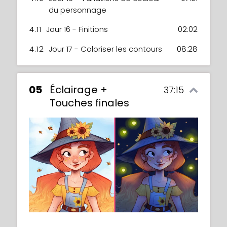
du personnage
4.11
Jour 16 - Finitions
02:02
4.12
Jour 17 - Coloriser les contours
08:28
05
Éclairage +
37:15
Touches finales