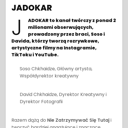
JADOKAR
J
ADOKAR to kanał twórczy z ponad 2
milionami obserwujących,
prowadzony przez braci, Soso i
Davida, którzy tworzą rozrywkowe,
artystyczne filmy na Instagramie,
TikToku i YouTube.
Soso Chkhaidze, Główny artysta,
Współdyrektor kreatywny
David Chkhaidze, Dyrektor Kreatywny i
Dyrektor Fotografii
Razem dążą do
Nie Zatrzymywać Się Tutaj
i
tworzyć bardziej angażujące i znaczące