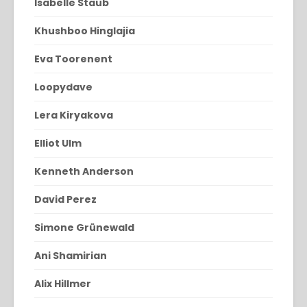
Isabelle Staub
Khushboo Hinglajia
Eva Toorenent
Loopydave
Lera Kiryakova
Elliot Ulm
Kenneth Anderson
David Perez
Simone Grünewald
Ani Shamirian
Alix Hillmer