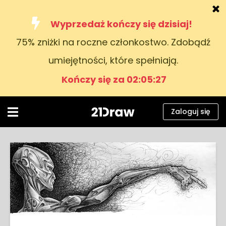
Wyprzedaż kończy się dzisiaj!
75% zniżki na roczne członkostwo. Zdobądź
Kursy
umiejętności, które spełniają.
Książki
Kończy się za 02:05:26
Artyści
Pomoc
Zaloguj się
Blog
O nas
Zaloguj się
Polski