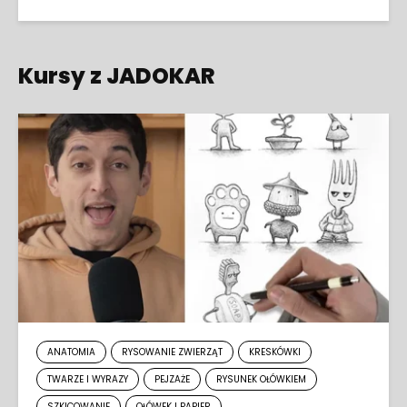
Kursy z JADOKAR
ANATOMIA
RYSOWANIE ZWIERZĄT
KRESKÓWKI
TWARZE I WYRAZY
PEJZAŻE
RYSUNEK OŁÓWKIEM
SZKICOWANIE
OŁÓWEK I PAPIER