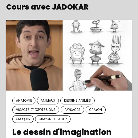
Cours avec JADOKAR
ANATOMIE
ANIMAUX
DESSINS ANIMÉS
VISAGES ET EXPRESSIONS
PAYSAGES
CRAYON
CROQUIS
CRAYON ET PAPIER
Le dessin d'imagination