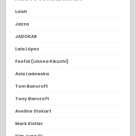
Loish
Jazza
JADOKAR
Laia López
Feefal (Linnea Kikuchi)
Asia Ladowska
Tom Bancroft
Tony Bancroft
Aveline Stokart
Mark Kistler
Kim Jung Gi