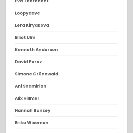
Eva Toorenent
Loopydave
Lera Kiryakova
Elliot Ulm
Kenneth Anderson
David Perez
Simone Grünewald
Ani Shamirian
Alix Hillmer
Hannah Bunzey
Erika Wiseman