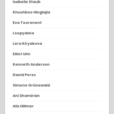
Isabelle Staub
Khushboo Hinglajia
Eva Toorenent
Loopydave
Lera Kiryakova
Elliot Ulm
Kenneth Anderson
David Perez
Simone Grünewald
Ani Shamirian
Alix Hillmer