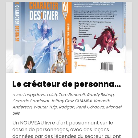
Le créateur de personnages (2019)
avec
Loopydave
,
Loish
,
Tom Bancroft
,
Randy Bishop
,
Gerardo Sandoval
,
Jeffrey Cruz CHAMBA
,
Kenneth
Anderson
,
Wouter Tulp
,
Rodgon
,
René Córdova
,
Michael
Bills
Un NOUVEAU livre d'art passionnant sur le
dessin de personnages, avec des leçons
données par des légendes du secteur qui ont