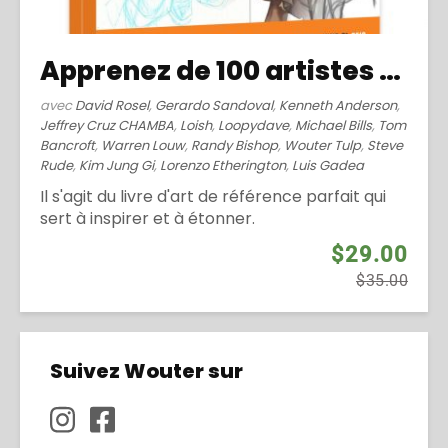
Apprenez de 100 artistes célèbres (2014)
avec
David Rosel
,
Gerardo Sandoval
,
Kenneth Anderson
,
Jeffrey Cruz CHAMBA
,
Loish
,
Loopydave
,
Michael Bills
,
Tom
Bancroft
,
Warren Louw
,
Randy Bishop
,
Wouter Tulp
,
Steve
Rude
,
Kim Jung Gi
,
Lorenzo Etherington
,
Luis Gadea
Il s'agit du livre d'art de référence parfait qui
sert à inspirer et à étonner.
$29.00
$35.00
Suivez Wouter sur