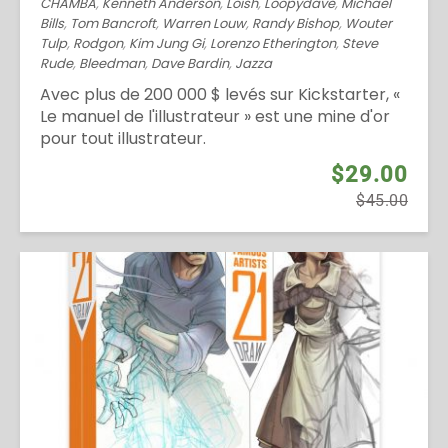
CHAMBA
,
Kenneth Anderson
,
Loish
,
Loopydave
,
Michael
Bills
,
Tom Bancroft
,
Warren Louw
,
Randy Bishop
,
Wouter
Tulp
,
Rodgon
,
Kim Jung Gi
,
Lorenzo Etherington
,
Steve
Rude
,
Bleedman
,
Dave Bardin
,
Jazza
Avec plus de 200 000 $ levés sur Kickstarter, «
Le manuel de l'illustrateur » est une mine d'or
pour tout illustrateur.
$29.00
$45.00