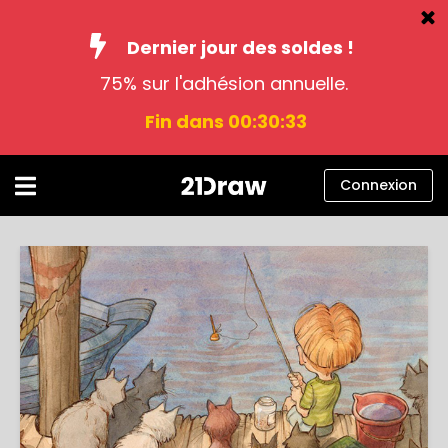
Dernier jour des soldes !
75% sur l'adhésion annuelle.
Cours
Fin dans 00:30:33
Livres
Artistes
Connexion
Aide
Blog
À propos
Connexion
Français