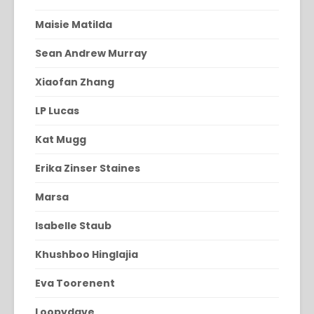
Maisie Matilda
Sean Andrew Murray
Xiaofan Zhang
LP Lucas
Kat Mugg
Erika Zinser Staines
Marsa
Isabelle Staub
Khushboo Hinglajia
Eva Toorenent
Loopydave