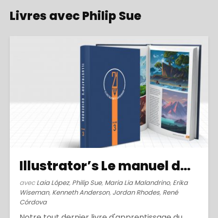
Livres avec Philip Sue
Illustrator’s Le manuel de l'illustrateur 3(2022)
avec
Laia López
,
Philip Sue
,
Maria Lia Malandrino
,
Erika
Wiseman
,
Kenneth Anderson
,
Jordan Rhodes
,
René
Córdova
Notre tout dernier livre d'apprentissage du