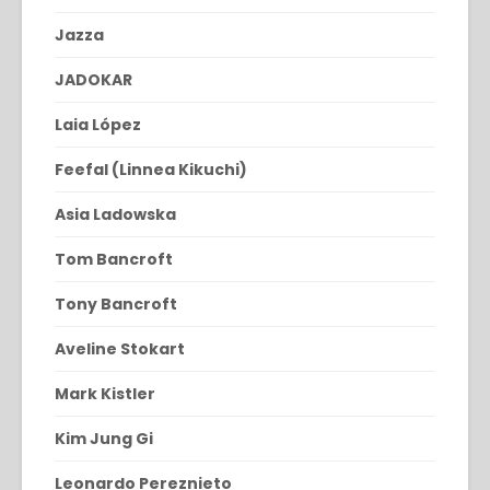
Jazza
JADOKAR
Laia López
Feefal (Linnea Kikuchi)
Asia Ladowska
Tom Bancroft
Tony Bancroft
Aveline Stokart
Mark Kistler
Kim Jung Gi
Leonardo Pereznieto