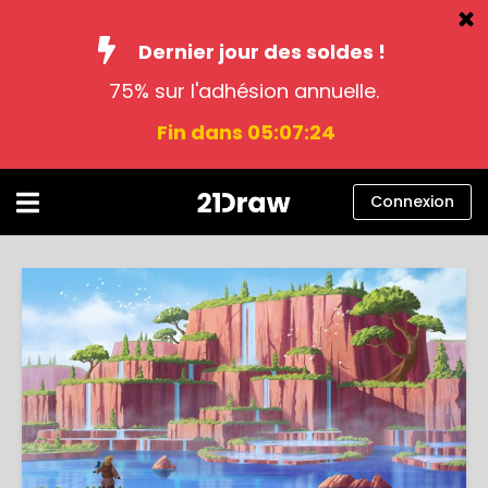
Dernier jour des soldes !
75% sur l'adhésion annuelle.
Cours
Fin dans 05:07:23
Livres
Artistes
Connexion
Aide
Blog
À propos
Connexion
Français