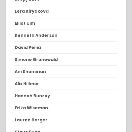
Lera Kiryakova
Elliot Ulm
Kenneth Anderson
David Perez
Simone Grünewald
Ani Shamirian
Alix Hillmer
Hannah Bunzey
Erika Wiseman
Lauren Barger