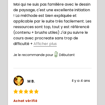
Moi qui ne suis pas familière avec le dessin
de paysage, c'est une excellente initiation
! La méthode est bien expliquée et
applicable par le suite très facilement. Les
ressources sont top, tout y est référencé
(contenu + brushs utiles) J'ai pu suivre le
cours avec procreate sans trop de
difficulté
+
Afficher plus
Thanks to Philip for this lesson, I learned so
much !!
Je le recommande pour
Débutant
il y a 4 ans
M B.
Achat vérifié