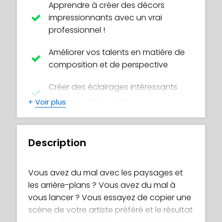
Apprendre à créer des décors
impressionnants avec un vrai
professionnel !
Améliorer vos talents en matière de
composition et de perspective
Créer des éclairages intéressants
pour vos arrière-plans
+
Voir plus
Utiliser les formes et les valeurs pour
créer de beaux dessins
Description
Comprendre la « perspective
atmosphérique » et apprendre à
Vous avez du mal avec les paysages et
l'utiliser de manière professionnelle !
les arrière-plans ? Vous avez du mal à
vous lancer ? Vous essayez de copier une
Garnir votre scène d'éléments
scène de votre artiste préféré et le résultat
essentiels : herbe, arbres, rochers, etc.