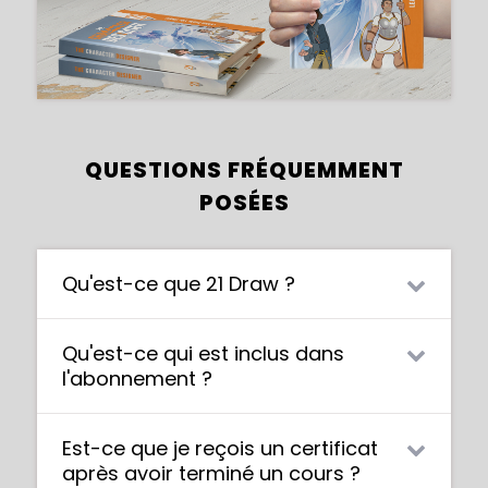
QUESTIONS FRÉQUEMMENT
POSÉES
Qu'est-ce que 21 Draw ?
21 Draw est une communauté en ligne où
Qu'est-ce qui est inclus dans
les artistes en devenir de tous niveaux
l'abonnement ?
peuvent s'améliorer. Nos artistes et nos
instructeurs contributeurs sont les
L'abonnement comprend un accès illimité
meilleurs au monde.
Est-ce que je reçois un certificat
à l'ensemble des 70+ cours donnés par les
après avoir terminé un cours ?
meilleurs artistes du monde, PLUS de
La
plateforme de streaming
de www.21-