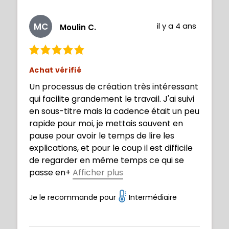
MC
il y a 4 ans
Moulin C.
Achat vérifié
Un processus de création très intéressant
qui facilite grandement le travail. J'ai suivi
en sous-titre mais la cadence était un peu
rapide pour moi, je mettais souvent en
pause pour avoir le temps de lire les
explications, et pour le coup il est difficile
de regarder en même temps ce qui se
passe en
+
Afficher plus
détail au niveau création (mais il suffit de
se le repasser plusieurs fois pour tout
Je le recommande pour
Intermédiaire
intégrer). J'ai juste un peu de difficulté
encore au niveau de la définition des