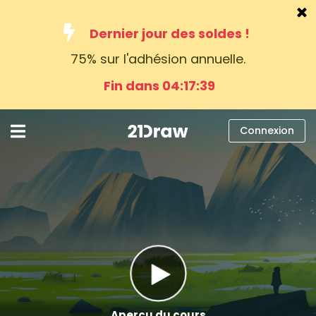
Dernier jour des soldes !
75% sur l'adhésion annuelle.
Cours
Fin dans 04:17:38
Livres
Artistes
Connexion
Aide
Blog
À propos
Connexion
Français
Aperçu du cours