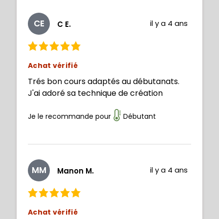
formes et de la mise en place de
l'éclairage en peignant et gommant mais
CE
il y a 4 ans
C E.
c'est un coup à prendre en observant le
geste de diverses artistes et en
pratiquant régulièrement. J'ai beaucoup
aimé le style de Philip, son énergie ainsi
Achat vérifié
que ses conseils. Très bons cours, que je
Trés bon cours adaptés au débutanats.
recommande !
J'ai adoré sa technique de création
Je le recommande pour
Débutant
MM
il y a 4 ans
Manon M.
Achat vérifié