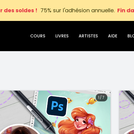
r des soldes !
75% sur l'adhésion annuelle.
Fin da
COURS
LIVRES
ARTISTES
AIDE
BL
1
/
7