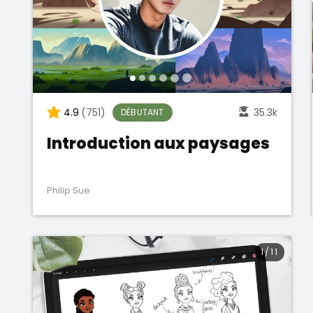
4.9
(751)
35.3k
DÉBUTANT
Introduction aux paysages
Philip Sue
1
/
11