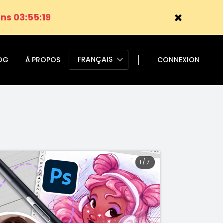
ns 03:55:19
FRANÇAIS
OG
À PROPOS
CONNEXION
1
/
7