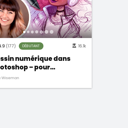
4.9
(177)
16.1k
DÉBUTANT
ssin numérique dans
otoshop – pour
butants
ka Wiseman