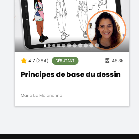
4.7
(384)
48.3k
DÉBUTANT
Principes de base du dessin
Maria Lia Malandrino