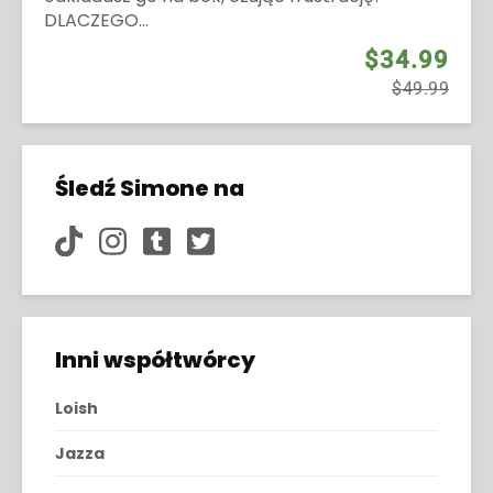
DLACZEGO...
$34.99
$49.99
Śledź Simone na
Inni współtwórcy
Loish
Jazza