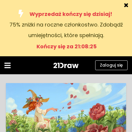
Wyprzedaż kończy się dzisiaj!
75% zniżki na roczne członkostwo. Zdobądź
Kursy
umiejętności, które spełniają.
Książki
Kończy się za 21:08:25
Artyści
Pomoc
Zaloguj się
Blog
O nas
Zaloguj się
Polski