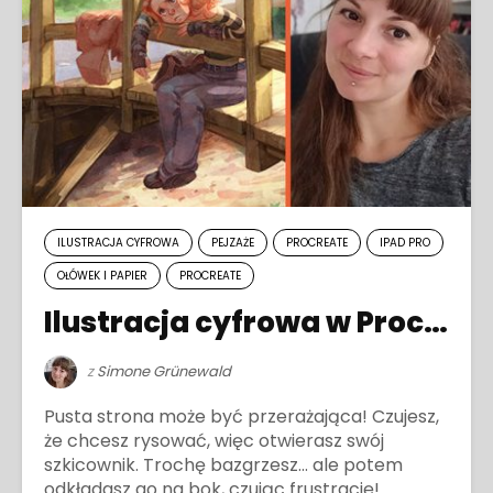
ILUSTRACJA CYFROWA
PEJZAŻE
PROCREATE
IPAD PRO
OŁÓWEK I PAPIER
PROCREATE
Ilustracja cyfrowa w Procreate
z
Simone Grünewald
Pusta strona może być przerażająca! Czujesz,
że chcesz rysować, więc otwierasz swój
szkicownik. Trochę bazgrzesz… ale potem
odkładasz go na bok, czując frustrację!