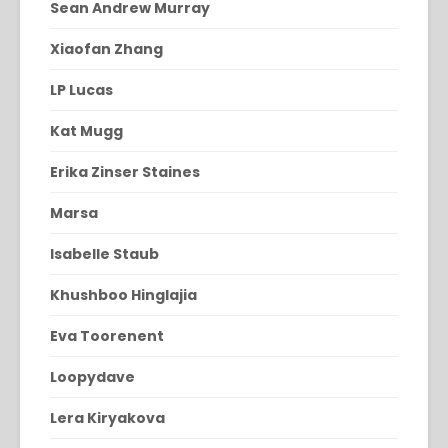
Sean Andrew Murray
Xiaofan Zhang
LP Lucas
Kat Mugg
Erika Zinser Staines
Marsa
Isabelle Staub
Khushboo Hinglajia
Eva Toorenent
Loopydave
Lera Kiryakova