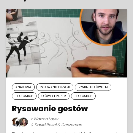
ANATOMIA
RYSOWANIE POZYCJI
RYSUNEK OŁÓWKIEM
PHOTOSHOP
OŁÓWEK I PAPIER
PHOTOSHOP
Rysowanie gestów
z
Warren Louw
&
David Rosel
&
Genzoman