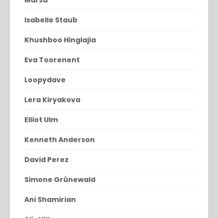
Marsa
Isabelle Staub
Khushboo Hinglajia
Eva Toorenent
Loopydave
Lera Kiryakova
Elliot Ulm
Kenneth Anderson
David Perez
Simone Grünewald
Ani Shamirian