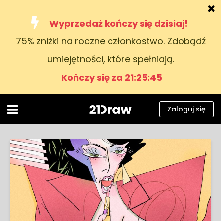
Wyprzedaż kończy się dzisiaj!
75% zniżki na roczne członkostwo. Zdobądź
Kursy
umiejętności, które spełniają.
Książki
Kończy się za 21:25:44
Artyści
Pomoc
Zaloguj się
Blog
O nas
Zaloguj się
Polski