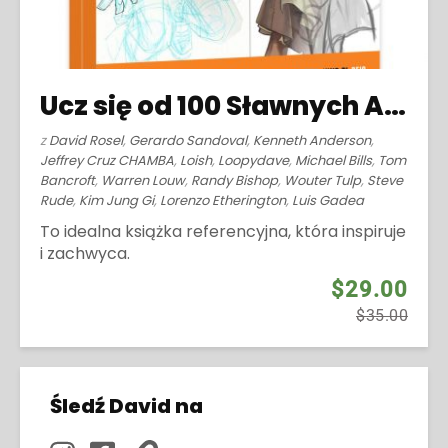
Ucz się od 100 Sławnych Artystów (2014)
z
David Rosel
,
Gerardo Sandoval
,
Kenneth Anderson
,
Jeffrey Cruz CHAMBA
,
Loish
,
Loopydave
,
Michael Bills
,
Tom
Bancroft
,
Warren Louw
,
Randy Bishop
,
Wouter Tulp
,
Steve
Rude
,
Kim Jung Gi
,
Lorenzo Etherington
,
Luis Gadea
To idealna książka referencyjna, która inspiruje
i zachwyca.
$29.00
$35.00
Śledź David na