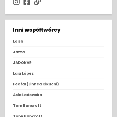
Inni współtwórcy
Loish
Jazza
JADOKAR
Laia López
Feefal (Linnea Kikuchi)
Asia Ladowska
Tom Bancroft
Tony Bancroft