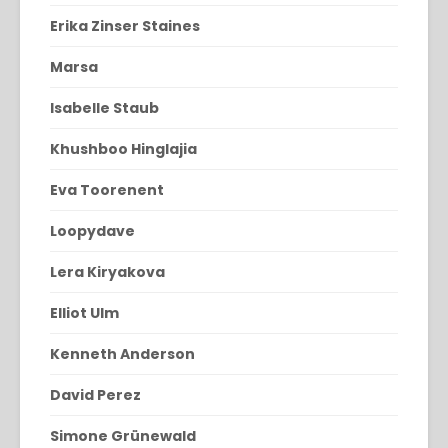
Erika Zinser Staines
Marsa
Isabelle Staub
Khushboo Hinglajia
Eva Toorenent
Loopydave
Lera Kiryakova
Elliot Ulm
Kenneth Anderson
David Perez
Simone Grünewald