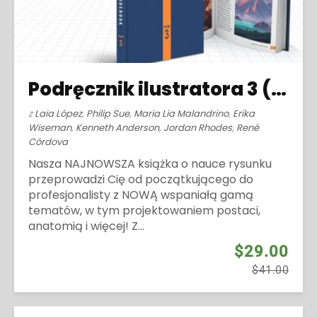
Podręcznik ilustratora 3 (2022)
z
Laia López
,
Philip Sue
,
Maria Lia Malandrino
,
Erika
Wiseman
,
Kenneth Anderson
,
Jordan Rhodes
,
René
Córdova
Nasza NAJNOWSZA książka o nauce rysunku
przeprowadzi Cię od początkującego do
profesjonalisty z NOWĄ wspaniałą gamą
tematów, w tym projektowaniem postaci,
anatomią i więcej! Z...
$29.00
$41.00