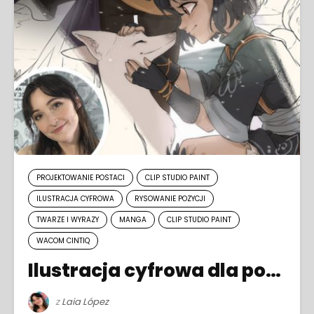
PROJEKTOWANIE POSTACI
CLIP STUDIO PAINT
ILUSTRACJA CYFROWA
RYSOWANIE POZYCJI
TWARZE I WYRAZY
MANGA
CLIP STUDIO PAINT
WACOM CINTIQ
Ilustracja cyfrowa dla początkujących
z
Laia López